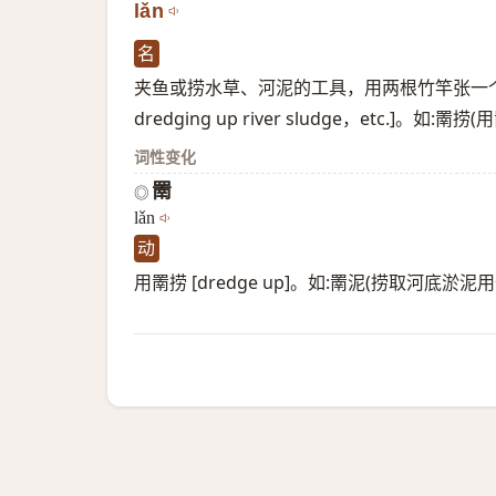
lǎn
名
夹鱼或捞水草、河泥的工具，用两根竹竿张一个网，两手握住
dredging up river sludge，etc.]。如:
词性变化
罱
◎
lǎn
动
用罱捞 [dredge up]。如:罱泥(捞取河底淤泥