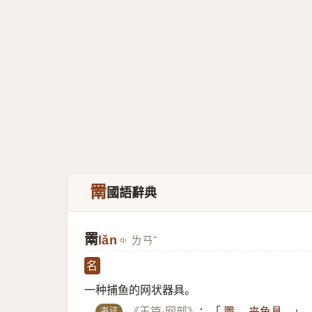
罱
國語辭典
罱
lǎn
ㄌㄢˇ
名
一种捕鱼的网状器具。
书证
《玉篇·网部》
：
「 罱 ，夹鱼具。」