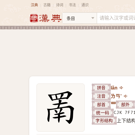
汉典
古籍
诗词
书法
通识
|
|
|
|
拼音
lǎn
注音
ㄌㄢˇ
部首
罒
部外
统一码
CJK 7F7
字形结构
上下结