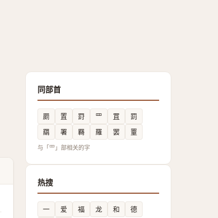
同部首
罽
置
罸
罒
罝
罰
羂
署
羇
羅
罢
罿
与「罒」部相关的字
热搜
一
爱
福
龙
和
德