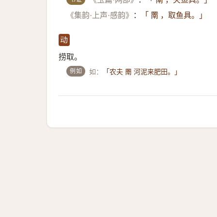
《集韵·上声·感韵》
：
「 罱 ，取鱼具。」
动
捞取。
例如
如：
「农夫 罱 河泥来肥田。」