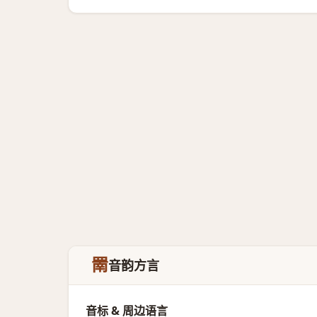
罱
音韵方言
音标 & 周边语言