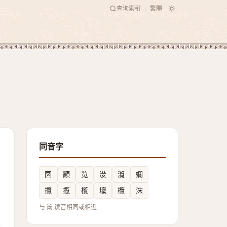
查询索引
繁體
|
同音字
㘝
顲
览
漤
灠
孄
攬
揽
㰖
壈
欖
浨
与 罱 读音相同或相近