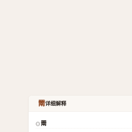
罱
详细解释
罱
◎