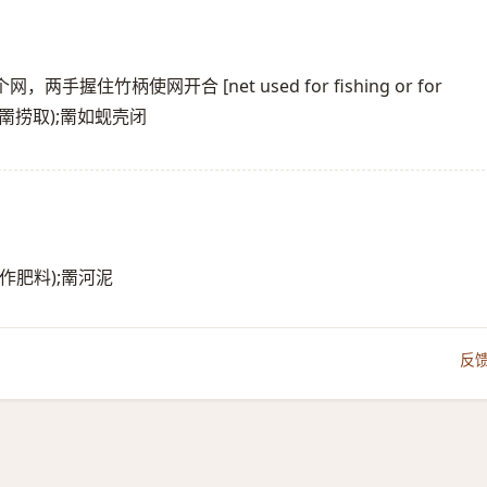
竹柄使网开合 [net used for fishing or for
罱捞(用罱捞取);罱如蚬壳闭
用作肥料);罱河泥
反