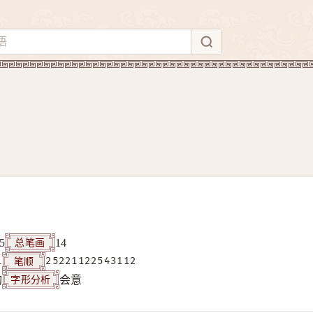
总笔画
5
14
笔顺
1
25221122543112
字形分析
构
会意