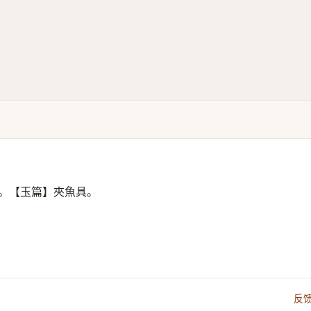
。【玉篇】夾魚具。
反