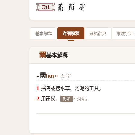
异体
基本解释
详细解释
國語辭典
康熙字典
罱
基本解释
罱
lǎn
ㄌㄢˇ
●
捕鸟或捞水草、河泥的工具。
用罱捞。
～河泥。
例如