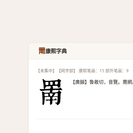
罱
康熙字典
【未集中】【网字部】 康熙笔画：15 部外笔画：9
【廣韻】魯敢切，音覽。罱網