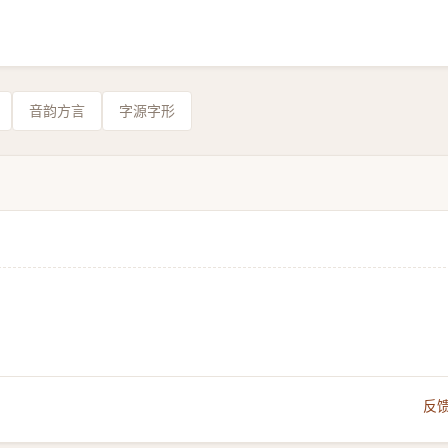
音韵方言
字源字形
反