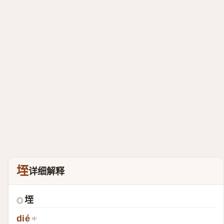
垤
详细解释
垤
◎
dié