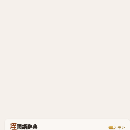
垤
國語辭典
书证