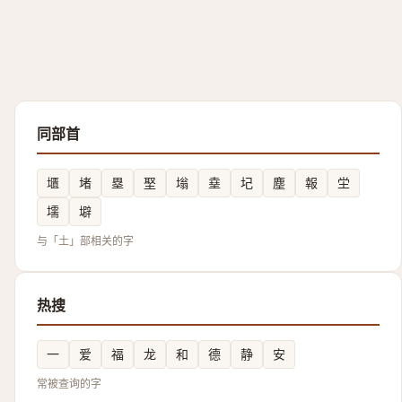
同部首
㙺
堵
塁
埾
塕
㙓
圮
塵
報
坣
壖
壀
与「土」部相关的字
热搜
一
爱
福
龙
和
德
静
安
常被查询的字