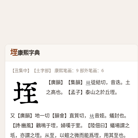
垤
康熙字典
【丑集中】【土字部】 康熙笔画：9 部外笔画：6
【廣韻】【集韻】
徒結切，音迭。土
𠀤
之高也。【孟子】泰山之於丘垤。
又【廣韻】地一切【韻會】直質切，
音姪。蟻封也。
𠀤
【詩·豳風】鸛鳴于垤，婦嘆于室。【陸佃曰】蟻場謂之
坻，亦謂之垤。从至，以螘之微而能爲垤，用其至也。