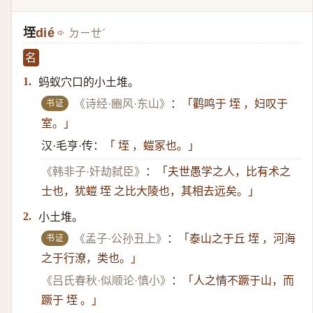
垤
dié
ㄉㄧㄝˊ
名
蚂蚁穴口的小土堆。
1.
书证
《诗经·豳风·东山》
：
「鹳鸣于 垤 ，妇叹于
室。」
汉·毛亨·传：
「 垤 ，螘冢也。」
《韩非子·奸劫弑臣》
：
「夫世愚学之人，比有术之
士也，犹螘 垤 之比大陵也，其相去远矣。」
小土堆。
2.
书证
《孟子·公孙丑上》
：
「泰山之于丘 垤 ，河海
之于行潦，类也。」
《吕氏春秋·似顺论·慎小》
：
「人之情不蹶于山，而
蹶于 垤 。」