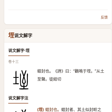
反馈
垤
说文解字
说文解字·垤
卷十三
螘封也。《詩》曰：“鸛鳴于垤。”从土
至聲。徒結切
说文解字注
(垤)
螘封也。
螘封者、其土似封畍之