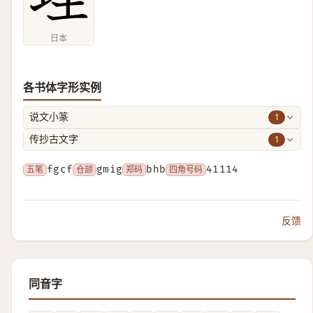
日本
各书体字形实例
1
说文小篆
1
传抄古文字
五笔
fgcf
仓颉
gmig
郑码
bhb
四角号码
41114
反馈
同音字