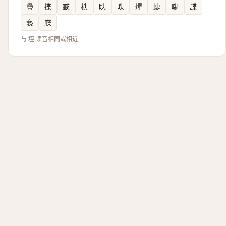
疊
揲
戜
柣
眣
昳
㷸
蜨
㫼
諜
䙝
艓
与 垤 读音相同或相近