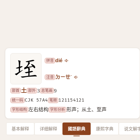
拼音
dié
注音
ㄉㄧㄝˊ
土
部首
部外
总笔画
3
9
统一码
CJK 57A4
笔顺
121154121
字形结构
字形分析
左右结构
形声；从土、至声
基本解释
详细解释
國語辭典
康熙字典
说文解