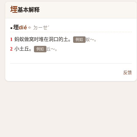
垤
基本解释
垤
dié
ㄉㄧㄝˊ
●
蚂蚁做窝时堆在洞口的土。
蚁～。
例如
小土丘。
丘～。
例如
反馈