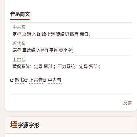
音系简文
中古音
定母 屑韻 入聲 姪小韻 徒結切 四等 開口；
近代音
端母 車遮韻 入聲作平聲 疊小空；
上古音
黄侃系统：定母 屑部 ；王力系统：定母 質部 ；
韵书
上古音
中古音
反馈
垤
字源字形