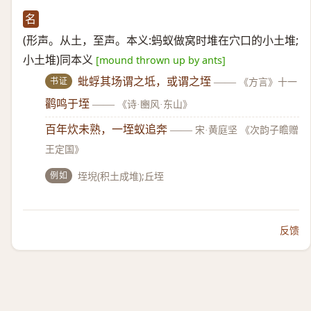
名
(形声。从土，至声。本义:蚂蚁做窝时堆在穴口的小土堆;
小土堆)同本义
[mound thrown up by ants]
书证
蚍蜉其场谓之坻，或谓之垤
——
《方言》十一
鹳鸣于垤
——
《诗·豳风·东山》
百年炊未熟，一垤蚁追奔
——
宋·黄庭坚 《次韵子瞻赠
王定国》
例如
垤堄(积土成堆);丘垤
反馈