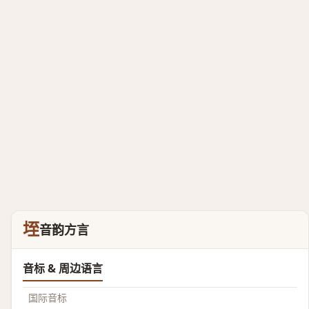
垤
音韵方言
音标 & 周边语言
国际音标