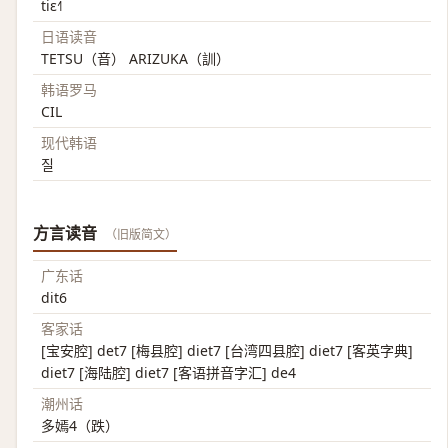
tiɛ˧˥
日语读音
TETSU（音） ARIZUKA（訓）
韩语罗马
CIL
现代韩语
질
方言读音
（旧版简文）
广东话
dit6
客家话
[宝安腔] det7 [梅县腔] diet7 [台湾四县腔] diet7 [客英字典]
diet7 [海陆腔] diet7 [客语拼音字汇] de4
潮州话
多嫣4（跌）