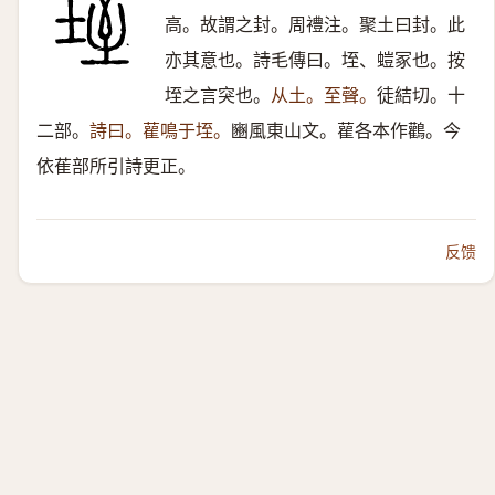
高。故謂之封。周禮注。聚土曰封。此
亦其意也。詩毛傳曰。垤、螘冢也。按
垤之言突也。
从土。至聲。
徒結切。十
二部。
詩曰。雚鳴于垤。
豳風東山文。雚各本作鸛。今
依萑部所引詩更正。
反馈