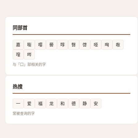
同部首
嘉
㗸
嘤
嚳
啍
㗨
啓
哑
哅
唙
㗧
㖗
与「口」部相关的字
热搜
一
爱
福
龙
和
德
静
安
常被查询的字