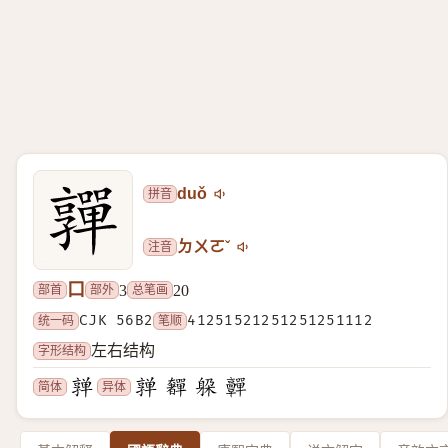
拼音
duǒ
注音
ㄉㄨㄛˇ
口
部首
部外
总笔画
3
20
统一码
CJK 56B2
笔顺
41251521251251251112
字形结构
左右结构
简体
异体