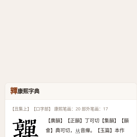
嚲
康熙字典
【丑集上】【口字部】 康熙笔画：20 部外笔画：17
【廣韻】【正韻】丁可切【集韻】【韻
會】典可切，
音癉。【玉篇】本作
𠀤