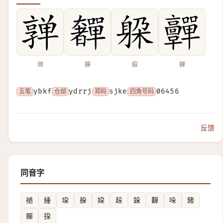
亸
奲
躱
䯬
五笔
ybkf
仓颉
ydrrj
郑码
sjke
四角号码
06456
反馈
同音字
䙤
綞
垜
䑮
㛆
趓
䤪
奲
哚
鍺
軃
挅