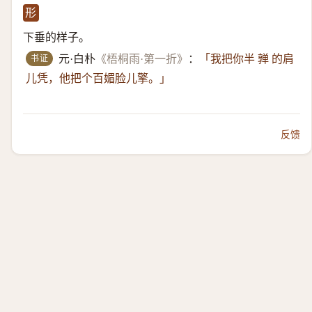
形
下垂的样子。
书证
元·白朴
《梧桐雨·第一折》
：
「我把你半 亸 的肩
儿凭，他把个百媚脸儿擎。」
反馈