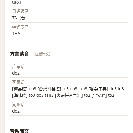
tuo˨˩˦
日语读音
TA（音）
韩语罗马
THA
方言读音
（旧版简文）
广东话
do2
客家话
[梅县腔] do3 [台湾四县腔] to3 do3 tan3 [客英字典] do3 lo3
[海陆腔] to3 do3 tan3 [客语拼音字汇] to2 [宝安腔] to2
潮州话
do2
音系简文