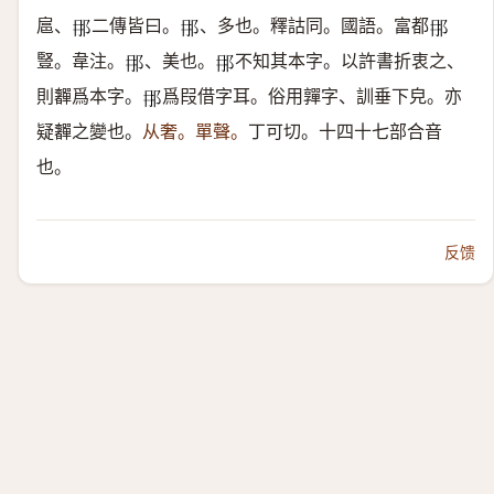
扈、
二傳皆曰。
、多也。釋詁同。國語。富都
𨙻
𨙻
𨙻
豎。韋注。
、美也。
不知其本字。以許書折衷之、
𨙻
𨙻
則奲爲本字。
爲叚借字耳。俗用嚲字、訓垂下皃。亦
𨙻
疑奲之變也。
从奢。單聲。
丁可切。十四十七部合音
也。
反馈