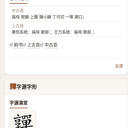
中古音
端母 哿韻 上聲 嚲小韻 丁可切 一等 開口；
上古音
黄侃系统：端母 歌部 ；王力系统：端母 歌部 ；
韵书
上古音
中古音
反馈
嚲
字源字形
字源演变