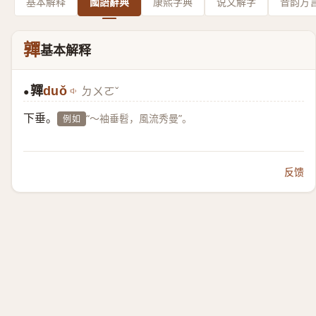
基本解释
國語辭典
康熙字典
说文解字
音韵方
嚲
基本解释
嚲
duǒ
ㄉㄨㄛˇ
●
下垂。
“～袖垂髫，風流秀曼”。
例如
反馈