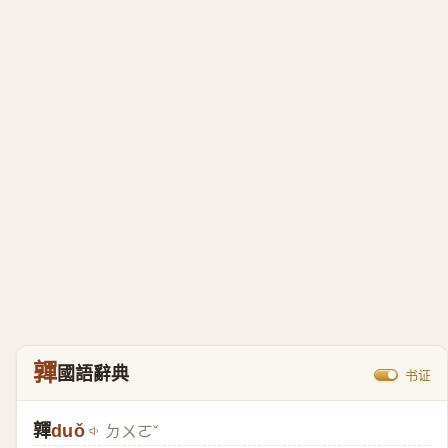
嚲
國語辭典
书证
嚲
duǒ
ㄉㄨㄛˇ