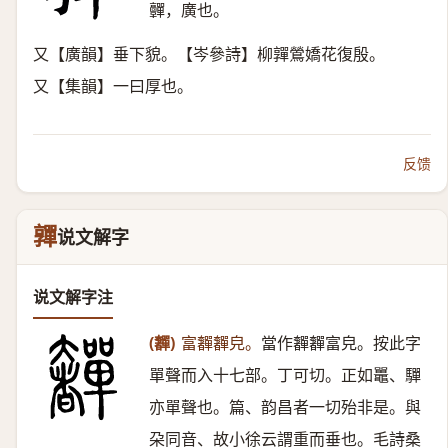
䯬，廣也。
又【廣韻】垂下貌。【岑參詩】柳嚲鶯嬌花復殷。
又【集韻】一曰厚也。
反馈
嚲
说文解字
说文解字注
(奲)
富奲奲皃。
當作奲奲富皃。按此字
單聲而入十七部。丁可切。正如鼉、驒
亦單聲也。篇、韵昌者一切殆非是。與
朶同音、故小徐云謂重而垂也。毛詩桑