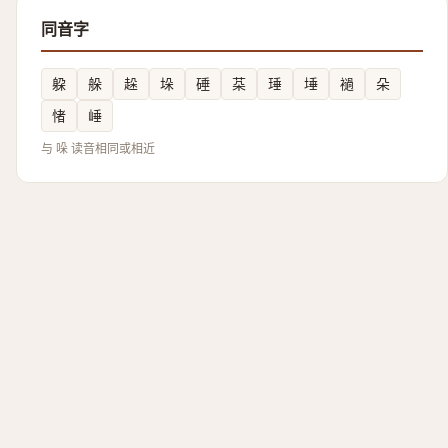
同音字
躱
䑮
趓
垛
硾
䒳
㻔
埵
䙤
朵
㥩
崜
与 哚 读音相同或相近