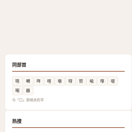
同部首
喨
囀
哖
喧
噺
呀
啠
喩
嗱
㖷
啝
器
与「口」部相关的字
热搜