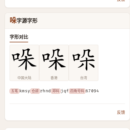
哚
字源字形
字形对比
中国大陆
香港
台湾
五笔
kmsy
仓颉
rhnd
郑码
jqf
四角号码
67094
反馈