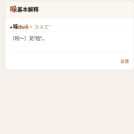
哚
基本解释
哚
duǒ
ㄉㄨㄛˇ
●
〔吲～〕见“
吲
”。
反馈