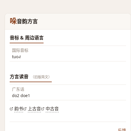
哚
音韵方言
音标 & 周边语言
国际音标
tuo˨˩˦
方言读音
（旧版简文）
广东话
do2 doe1
韵书
上古音
中古音
反馈