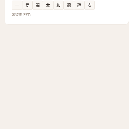
一
爱
福
龙
和
德
静
安
常被查询的字