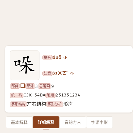
拼音
duǒ
注音
ㄉㄨㄛˇ
口
部首
部外
总笔画
3
9
统一码
CJK 54DA
笔顺
251351234
字形结构
字形分析
左右结构
形声
基本解释
详细解释
音韵方言
字源字形