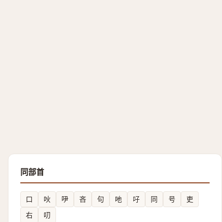
同部首
口
吙
吚
吝
句
吔
吇
同
号
吏
右
叨