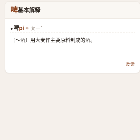
啤
基本解释
啤
pí
ㄆㄧˊ
●
〔～酒〕用大麦作主要原料制成的酒。
反馈