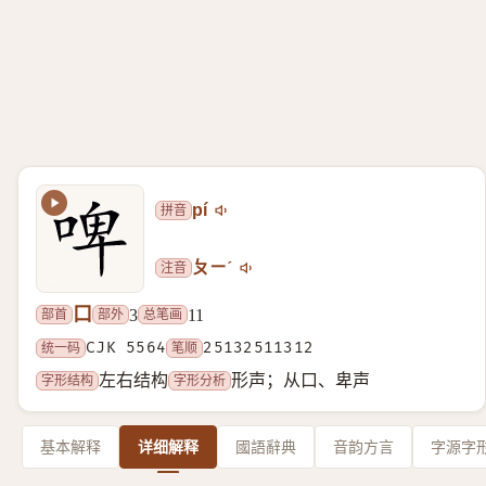
拼音
pí
注音
ㄆㄧˊ
口
部首
部外
总笔画
3
11
统一码
CJK 5564
笔顺
25132511312
字形结构
字形分析
左右结构
形声；从口、卑声
基本解释
详细解释
國語辭典
音韵方言
字源字