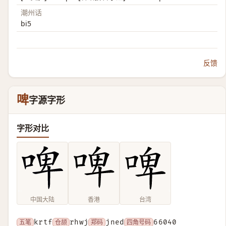
潮州话
bi5
反馈
啤
字源字形
字形对比
中国大陆
香港
台湾
五笔
krtf
仓颉
rhwj
郑码
jned
四角号码
66040