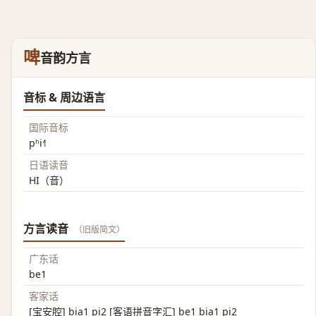
啤
音韵方言
音标 & 周边语言
国际音标
pʰi˧˥
日语读音
HI（音）
方言读音
（旧版简文）
广东话
be1
客家话
[宝安腔] bia1 pi2 [客语拼音字汇] be1 bia1 pi2