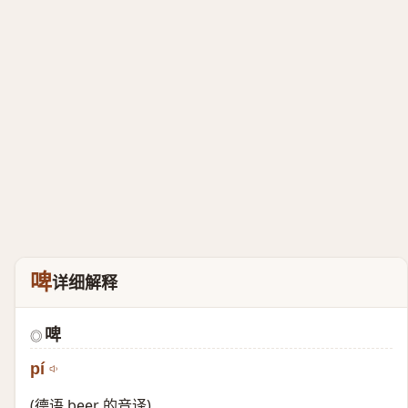
啤
详细解释
啤
◎
pí
(德语 beer 的音译)