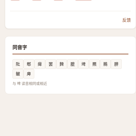
反馈
同音字
阰
郫
痺
罢
䴽
膍
埤
羆
鵧
腗
鲏
庳
与 啤 读音相同或相近