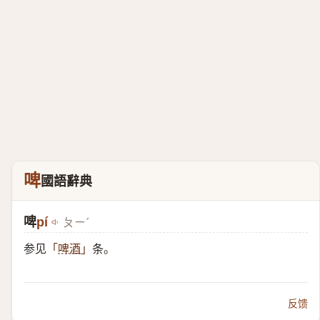
啤
國語辭典
啤
pí
ㄆㄧˊ
参见
条。
「
啤酒
」
反馈