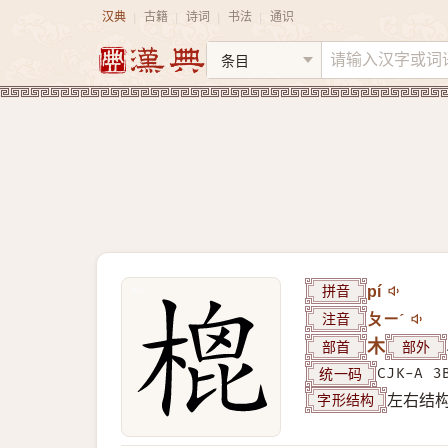
汉典
古籍
诗词
书法
通识
|
|
|
|
拼音
pí
注音
ㄆㄧˊ
部首
木
部外
统一码
CJK-A 3
字形结构
左右结