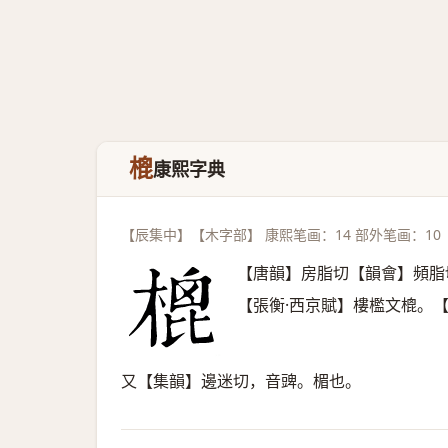
㮰
康熙字典
【辰集中】【木字部】 康熙笔画：14 部外笔画：10
【唐韻】房脂切【韻會】頻脂
【張衡·西京賦】樓檻文㮰。
又【集韻】邊迷切，音豍。楣也。