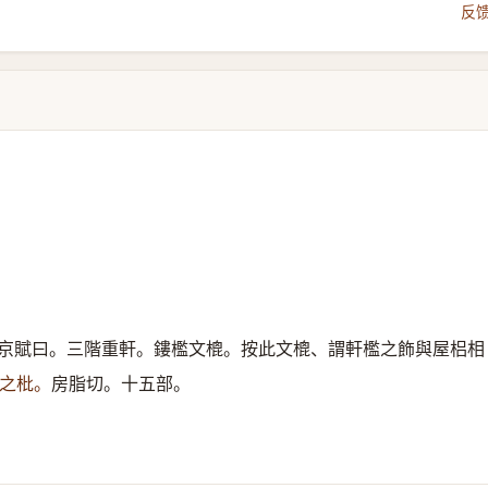
反
京賦曰。三階重軒。鏤檻文㮰。按此文㮰、謂軒檻之飾與屋梠相
之枇。
房脂切。十五部。