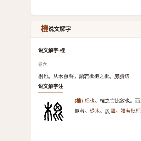
㮰
说文解字
说文解字·㮰
卷六
梠也。从木
聲，讀若枇杷之枇。房脂切
𣬉
说文解字注
(㮰)
梠也。
㮰之言比敘也。西
似者。
從木。
聲。讀若枇杷
𣬉