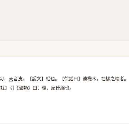
切，
音皮。【說文】梠也。【徐鍇曰】連檐木，在椽之端者。
𠀤
【註】引《聲類》曰：㮰，屋連綿也。