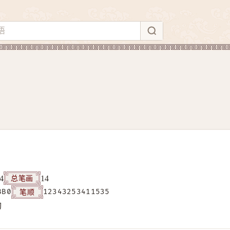
总笔画
4
14
笔顺
BB0
12343253411535
构