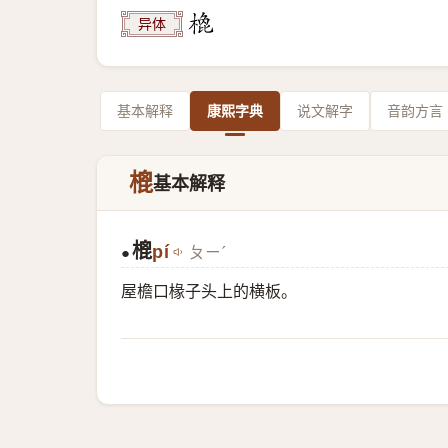
异体
基本解释
康熙字典
说文解字
音韵方言
㮰
基本解释
㮰
pí
ㄆㄧˊ
●
屋檐口椽子头上的横板。