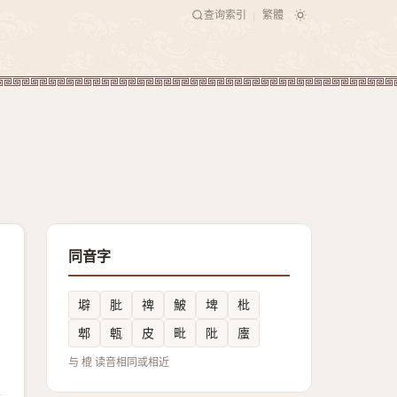
查询索引
繁體
|
同音字
壀
肶
禆
鮍
埤
枇
郫
㼰
皮
毗
阰
螷
与 㮰 读音相同或相近