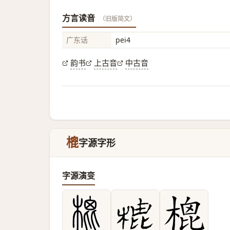
方言读音
（旧版简文）
广东话
pei4
韵书
上古音
中古音
㮰
字源字形
字源演变