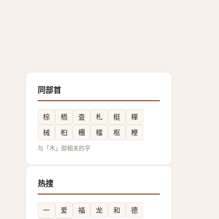
同部首
棕
栭
査
札
梃
樿
械
桕
檲
檑
枢
楩
与「木」部相关的字
热搜
一
爱
福
龙
和
德