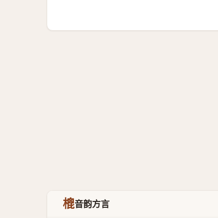
㮰
音韵方言