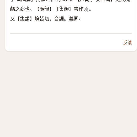
齵之郄也。【廣韻】【集韻】書作
。
𠴺
又【集韻】塢皆切，音諰。義同。
反馈