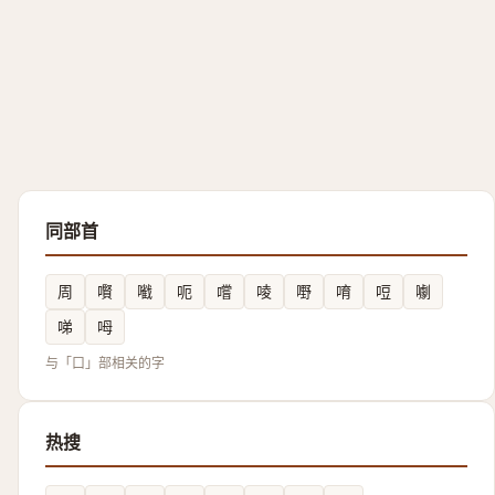
同部首
周
㘋
㘍
呃
嚐
㖫
嘢
唷
哣
㘌
㖒
呣
与「口」部相关的字
热搜