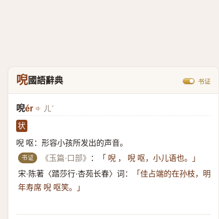
唲
國語辭典
书证
唲
ér
ㄦˊ
状
唲 呕：形容小孩所发出的声音。
书证
《玉篇·口部》
：
「 唲 ， 唲 呕，小儿语也。」
宋·陈著〈踏莎行·杏苑长春〉词：
「佳占端的在孙枝，明
年寿席 唲 呕笑。」