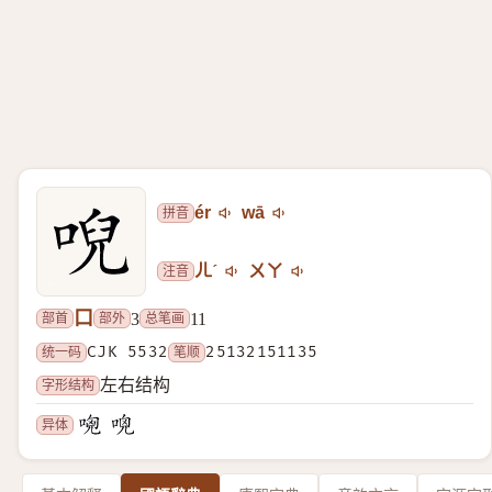
拼音
ér
wā
注音
ㄦˊ
ㄨㄚ
口
部首
部外
总笔画
3
11
统一码
CJK 5532
笔顺
25132151135
字形结构
左右结构
异体