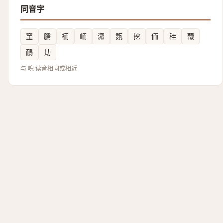
同音字
窐
臑
袻
峏
溛
瓾
挖
侕
䅅
韈
鴯
劸
与 唲 读音相同或相近