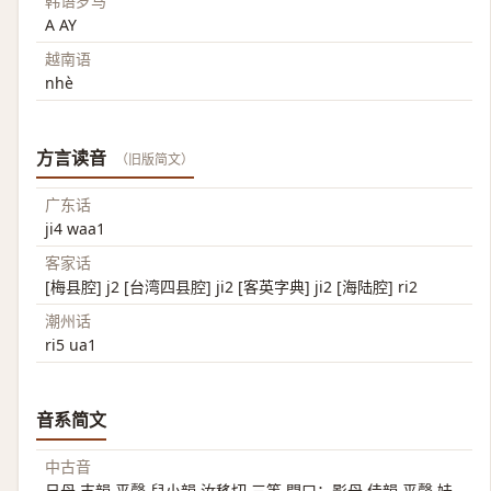
韩语罗马
A AY
越南语
nhè
方言读音
（旧版简文）
广东话
ji4 waa1
客家话
[梅县腔] j2 [台湾四县腔] ji2 [客英字典] ji2 [海陆腔] ri2
潮州话
ri5 ua1
音系简文
中古音
日母 支韻 平聲 兒小韻 汝移切 三等 開口；影母 佳韻 平聲 娃