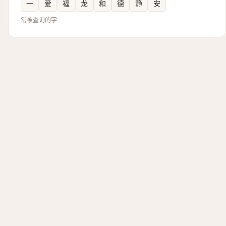
一
爱
福
龙
和
德
静
安
常被查询的字