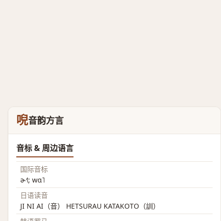
唲
音韵方言
音标 & 周边语言
国际音标
ɚ˧˥; wɑ˥
日语读音
JI NI AI（音） HETSURAU KATAKOTO（訓）