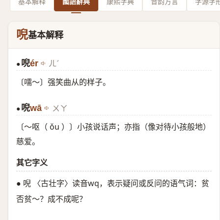
基本解释
國語辭典
康熙字典
音韵方言
字源字
唲
基本解释
唲
ér
ㄦˊ
●
〔嚅～〕强笑曲从的样子。
唲
wā
ㄨㄚ
●
〔～呕（ ǒu ）〕小孩说话声；亦指（像对待小孩般地）
慈爱。
其它字义
● 唲 〈古壮字〉读音wq，表示疑问或反问的语气词：贫
否贫～？成不成呢？