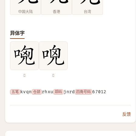
中国大陆
香港
台湾
异体字
𠴶
𠴺
五笔
kvqn
仓颉
rhxu
郑码
jnrd
四角号码
67012
反馈