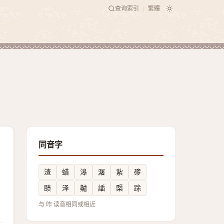
查询索引
繁體
|
同音字
渣
蜡
滜
潳
紥
䃎
赜
泽
齇
䛽
㮣
䟻
与 咋 读音相同或相近