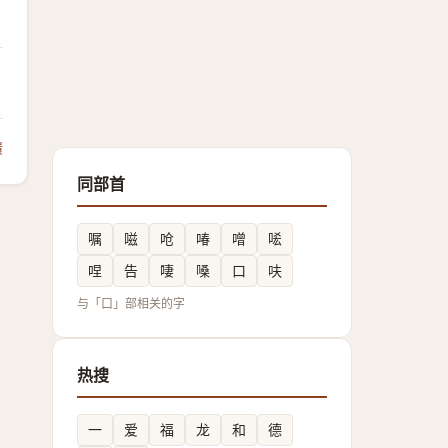
馈
同部首
嘱
嗞
呛
㖺
噌
㖁
㖏
告
啛
嗓
口
呋
与「口」部相关的字
热搜
一
爱
福
龙
和
德