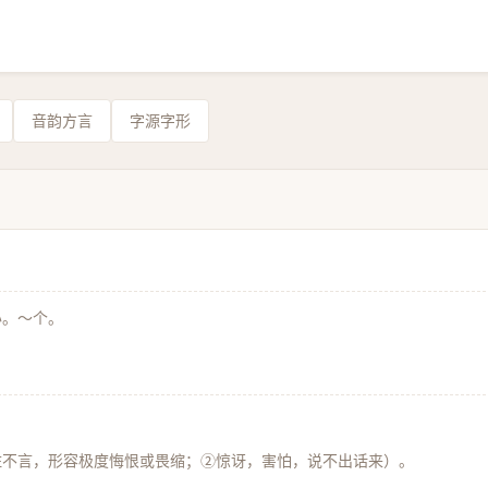
音韵方言
字源字形
办。～个。
住不言，形容极度悔恨或畏缩；②惊讶，害怕，说不出话来）。