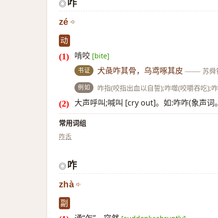
咋
◎
zé
动
啃咬
[bite]
书证
犬彘咋其骨，乌鸢啄其皮
——
苏舜
例如
咋指(咬指出血以自誓);咋噬(咬嚼吞吃)
大声呼叫;喊叫 [cry out]。如:咋咋(象
常用词组
咋舌
咋
◎
zhà
副