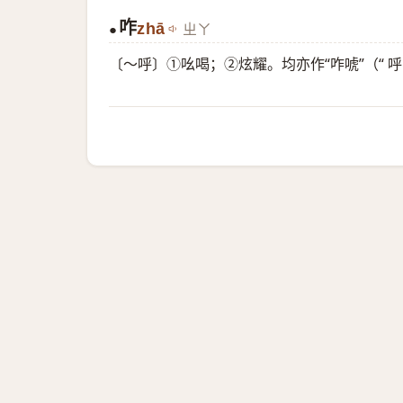
咋
zhā
ㄓㄚ
●
〔～呼〕①吆喝；②炫耀。均亦作“咋唬”（“ 呼 