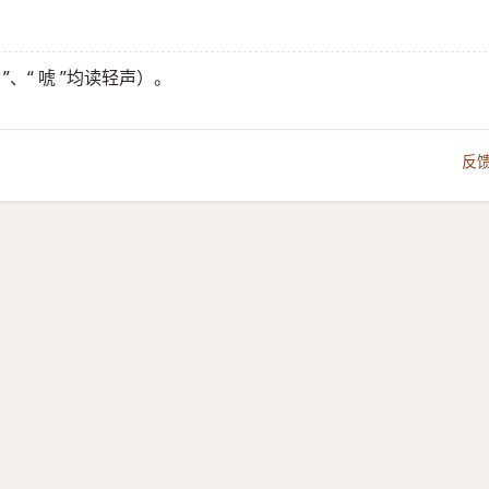
”、“ 唬 ”均读轻声）。
反