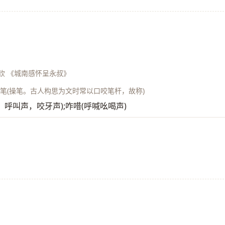
钦 《城南感怀呈永叔》
;咋笔(操笔。古人构思为文时常以口咬笔杆，故称)
声词。呼叫声，咬牙声);咋唶(呼喊吆喝声)