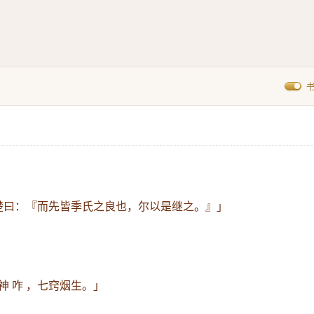
林楚曰：『而先皆季氏之良也，尔以是继之。』」
神 咋 ，七窍烟生。」