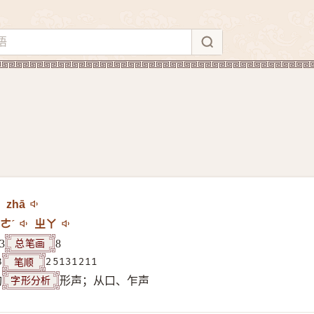
zhā
ㄜˊ
ㄓㄚ
总笔画
3
8
笔顺
B
25131211
字形分析
构
形声；从口、乍声