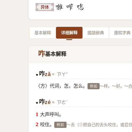
异体
基本解释
详细解释
國語辭典
康熙字典
咋
基本解释
咋
zǎ
ㄗㄚˇ
●
〈方〉代词，怎，怎么。
～样。～好。～
例如
咋
zé
ㄗㄜˊ
●
大声呼叫。
咬住。
～舌（①把自己的舌头咬住，或忍
例如