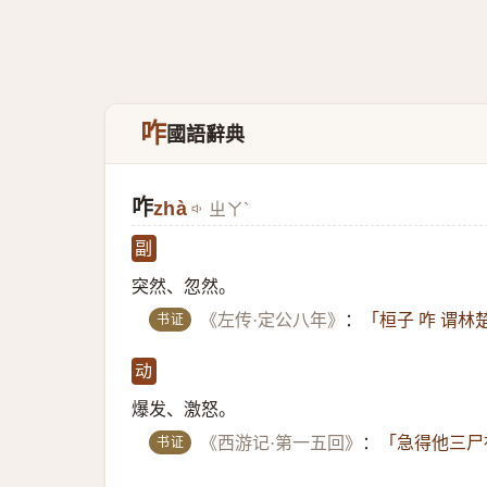
咋
國語辭典
咋
zhà
ㄓㄚˋ
副
突然、忽然。
书证
《左传·定公八年》
：
「桓子 咋 谓
动
爆发、激怒。
书证
《西游记·第一五回》
：
「急得他三尸