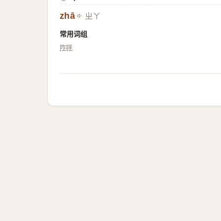
zhā
ㄓㄚ
常用词组
咋呼