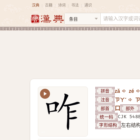
汉典
古籍
诗词
书法
通识
|
|
|
|
拼音
zǎ
zé
注音
ㄗㄚˇ
ㄗ
部首
口
部外
统一码
CJK 548
字形结构
左右结