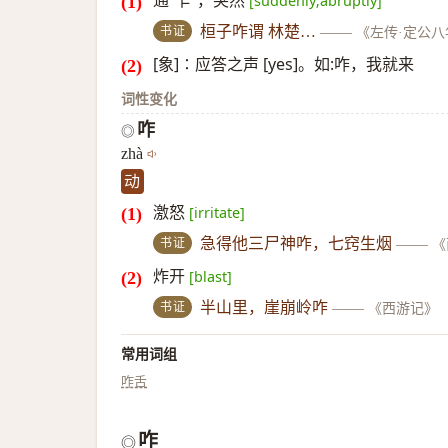
通“乍”，突然
[suddenly;abruptly]
书证
桓子咋谓 林楚…
——
《左传·定公八
[象]∶应答之声 [yes]。如:咋，我就来
词性变化
咋
◎
zhà
动
激怒
[irritate]
书证
急得他三尸神咋，七窍生烟
——
《
炸开
[blast]
书证
半山里，崖崩岭咋
——
《西游记》
常用词组
咋舌
咋
◎