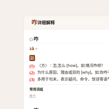
咋
详细解释
咋
◎
zǎ
副
〈方〉∶怎;怎么 [how]。如:情况咋样?
为什么原因、理由或目的 [why]。如:你咋
多用于句末，表示疑问、命令、惊讶等语气
常用词组
咋个