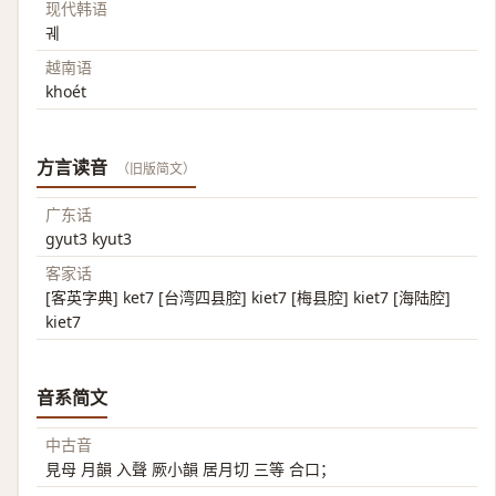
现代韩语
궤
越南语
khoét
方言读音
（旧版简文）
广东话
gyut3 kyut3
客家话
[客英字典] ket7 [台湾四县腔] kiet7 [梅县腔] kiet7 [海陆腔]
kiet7
音系简文
中古音
見母 月韻 入聲 厥小韻 居月切 三等 合口；