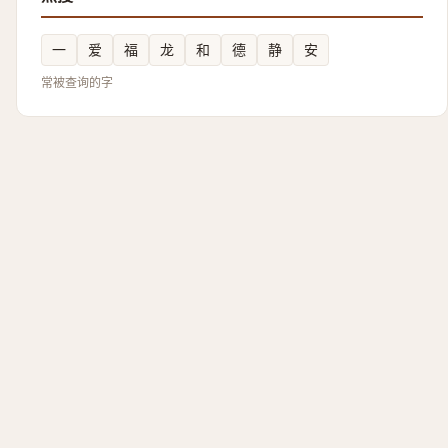
一
爱
福
龙
和
德
静
安
常被查询的字