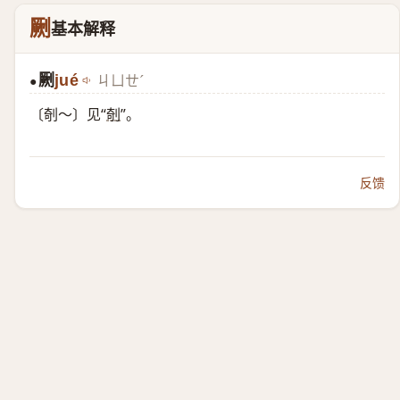
劂
基本解释
劂
jué
ㄐㄩㄝˊ
●
〔剞～〕见“
剞
”。
反馈