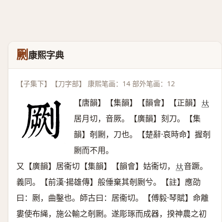
劂
康熙字典
【子集下】【刀字部】 康熙笔画：14 部外笔画：12
【唐韻】【集韻】【韻會】【正韻】
𠀤
居月切，音厥。【廣韻】刻刀。【集
韻】剞劂，刀也。【楚辭·哀時命】握剞
劂而不用。
又【廣韻】居衞切【集韻】【韻會】姑衞切，
音蹶。
𠀤
義同。【前漢·揚雄傳】般倕棄其剞劂兮。【註】應劭
曰：劂，曲鑿也。師古曰：居衞切。【傅毅·琴賦】命離
婁使布䋲，施公輸之剞劂。遂彫琢而成器，揆神農之初