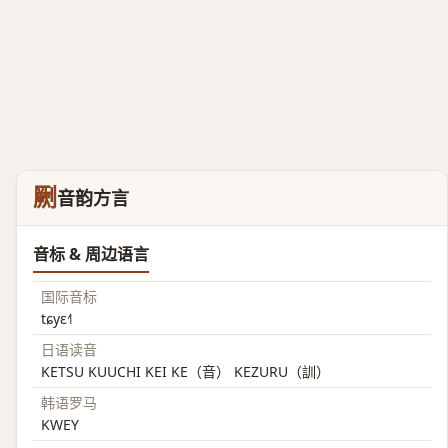
劂
音韵方言
音标 & 周边语言
国际音标
tɕyɛ˧˥
日语读音
KETSU KUUCHI KEI KE（音） KEZURU（訓）
韩语罗马
KWEY