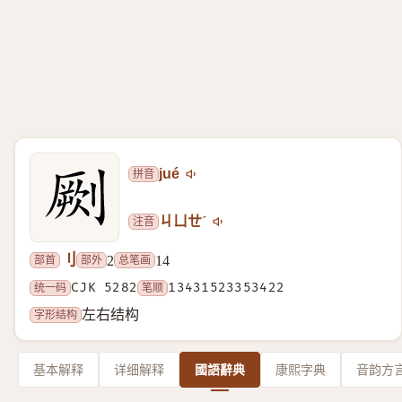
拼音
jué
注音
ㄐㄩㄝˊ
刂
部首
部外
总笔画
2
14
统一码
CJK 5282
笔顺
13431523353422
字形结构
左右结构
基本解释
详细解释
國語辭典
康熙字典
音韵方