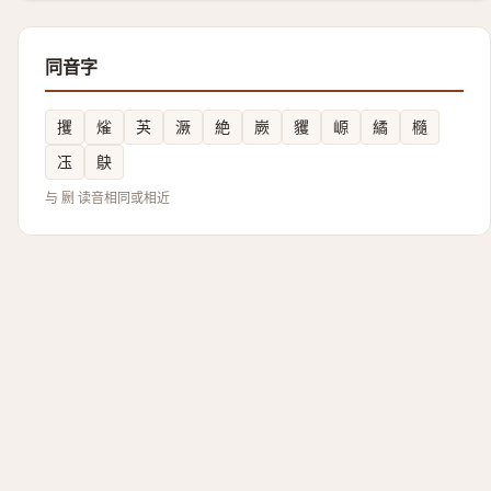
同音字
攫
熦
芵
㵐
絶
嶡
貜
㟲
繘
㰐
鿑
鴃
与 劂 读音相同或相近