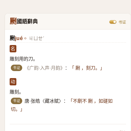
劂
國語辭典
书证
劂
jué
ㄐㄩㄝˊ
名
雕刻用的刀。
书证
《广韵·入声·月韵》
：
「 劂 ，刻刀。」
动
雕刻。
书证
唐·张皓〈藏冰赋〉：
「不劘不 劂 ，如磋如
切。」