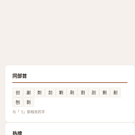
同部首
创
劌
㓴
㓤
剿
㓫
割
刟
剩
剨
刨
㓼
与「刂」部相关的字
热搜