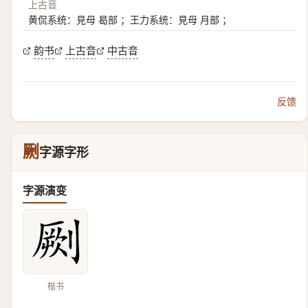
上古音
黄侃系统：見母 曷部 ；王力系统：見母 月部 ；
韵书
上古音
中古音
反馈
劂
字源字形
字源演变
楷书