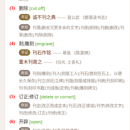
删除
[cut off]
书证
诚不刊之典
——
晁公武 《郡斋读书志》
例如
刊落(删去冗赘多余的文字);刊削(削除);刊删(删改);刊
革(删改);刊除(削除)
刻;雕刻
[engrave]
书证
刊石作铭
——
蔡邕 《陈寔碑》
重木刊凿之
——
《仪礼·士丧礼》
例如
刊刻(雕刻);刊人(刻版工人);刊石(镌刻在石上，以便
长久保存);刊立(刻石立碑);刊版(刻版或排版);刊刷(刊刻印刷);
刊书(刻印书籍);刊成板(定例);刊勒(雕刻碑文)
订正;修订
[delete or correct]
例如
刊定(改正而成定本);刊正(改正错误);刊字(修改文字);
刊改(修改;订正);刊修(修正)
开辟
[open]