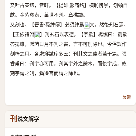
又叶古案切，音旰。【揚雄·酈商銘】橫恥愧景，刎頸自
獻。金紫褒表，萬世不刋。章樵讀。
又刻也。【晉書·孫綽傳】必須綽爲
文，然後刋石焉。
𥓓
【王儉褚淵
】刋玄石以表德。【字彙】楊愼曰：劉歆
𥓓
答揚雄，懸諸日月不刋之書，言不可削除也。今俗誤作
刻梓之用。各處鄕試序多云：刊其文之佳者若干篇。張
睿甫曰：刋字亦可用。刋其字外之餘木，而後字成，故
刻字謂之刋，猶遷官而謂之除也。
反馈
刊
说文解字