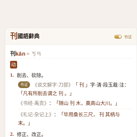
刊
國語辭典
书证
刊
kān
ㄎㄢ
动
削去、砍除。
1.
书证
《说文解字·刀部》
「 刊 」
字·清·段玉裁·注：
「凡有所削去谓之 刊 。」
《书经·禹贡》
：
「随山 刊 木，奠高山大川。」
《礼记·杂记上》
：
「毕用桑长三尺， 刊 其柄与
末。」
修正、改正。
2.