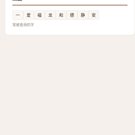
一
爱
福
龙
和
德
静
安
常被查询的字