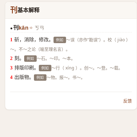
刊
基本解释
刊
kān
ㄎㄢ
●
斫，消除，修改。
～误（亦作“勘误”）。校（ jiào ）
例如
～。不～之论（喻至理名言）。
刻。
～石。～印。～本。
例如
排版印刷。
～行（ xíng ）。创～。～登。～载。
例如
出版物。
～物。报～。书～。
例如
反馈