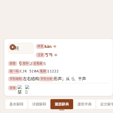
拼音
kān
注音
ㄎㄢ
刂
部首
部外
总笔画
2
5
统一码
CJK 520A
笔顺
11222
字形结构
字形分析
左右结构
形声；从刂、干声
异体
基本解释
详细解释
國語辭典
康熙字典
说文解