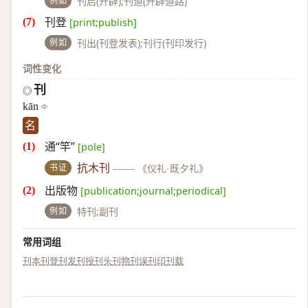
例如
刊启(开辟);刊道(开辟道路)
刊登
[print;publish]
例如
刊出(刊登发表);刊行(刊印发行)
词性变化
刊
◎
kān
名
通“竿”
[pole]
书证
抗木刊
——
《仪礼·既夕礼》
出版物
[publication;journal;periodical]
例如
特刊;副刊
常用词组
刊本
刊登
刊发
刊授
刊头
刊物
刊误
刊印
刊载