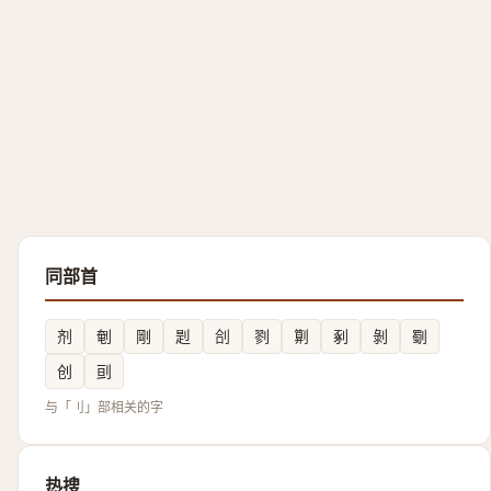
同部首
剂
剦
剛
㓳
㓣
剹
㔍
剢
剝
劅
创
刯
与「刂」部相关的字
热搜