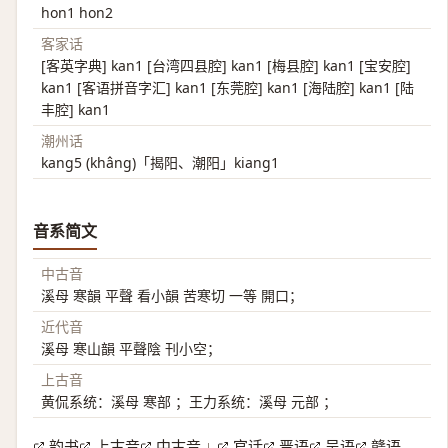
hon1 hon2
客家话
[客英字典] kan1 [台湾四县腔] kan1 [梅县腔] kan1 [宝安腔]
kan1 [客语拼音字汇] kan1 [东莞腔] kan1 [海陆腔] kan1 [陆
丰腔] kan1
潮州话
kang5 (khâng)「揭阳、潮阳」kiang1
音系简文
中古音
溪母 寒韻 平聲 看小韻 苦寒切 一等 開口；
近代音
溪母 寒山韻 平聲陰 刊小空；
上古音
黄侃系统：溪母 寒部 ；王力系统：溪母 元部 ；
韵书
上古音
中古音
官话
晋语
吴语
赣语
|