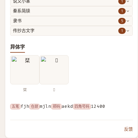
1
说文小篆
1
秦系简牍
5
隶书
1
传抄古文字
异体字
栞
𣓁
五笔
fjh
仓颉
mjln
郑码
aekd
四角号码
12400
反馈