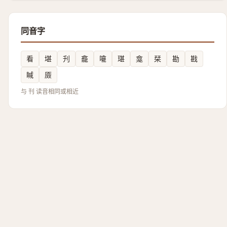
同音字
看
堪
刋
龕
㘛
㻣
龛
栞
勘
戡
䁍
厱
与 刊 读音相同或相近