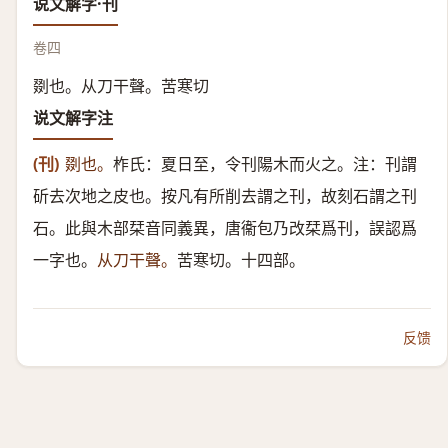
说文解字·刊
卷四
剟也。从刀干聲。苦寒切
说文解字注
(刊)
剟也。
柞氏：夏日至，令刊陽木而火之。注：刊謂
斫去次地之皮也。按凡有所削去謂之刊，故刻石謂之刊
石。此與木部栞音同義異，唐衞包乃改栞爲刊，誤認爲
一字也。
从刀干聲。
苦寒切。十四部。
反馈