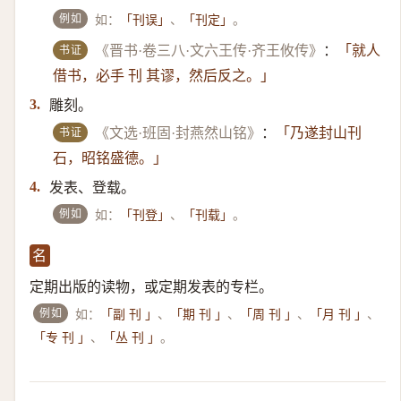
例如
如：
、
。
「刊误」
「刊定」
书证
《晋书·卷三八·文六王传·齐王攸传》
：
「就人
借书，必手 刊 其谬，然后反之。」
雕刻。
3.
书证
《文选·班固·封燕然山铭》
：
「乃遂封山刊
石，昭铭盛德。」
发表、登载。
4.
例如
如：
、
。
「刊登」
「刊载」
名
定期出版的读物，或定期发表的专栏。
例如
如：
、
、
、
、
「副 刊 」
「期 刊 」
「周 刊 」
「月 刊 」
、
。
「专 刊 」
「丛 刊 」