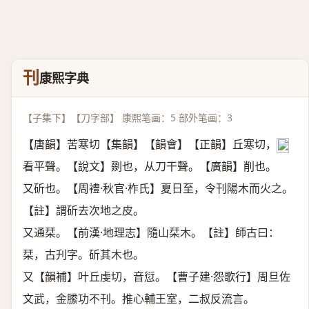
刊
康熙字典
【子集下】【刀字部】 康熙笔画：5 部外笔画：3
【唐韻】苦寒切【集韻】【韻會】【正韻】丘寒切，
𠀤
看平聲。【說文】剟也，从刀干聲。【廣韻】削也。
又斫也。【周禮·秋官·柞氏】夏日至，令刊陽木而火之。
【註】謂斫去次地之皮。
又通栞。【前漢·地理志】隨山栞木。【註】師古曰：
栞，古刋字。斫其木也。
又【韻補】叶丘虔切，音愆。【曹子建·怨歌行】周旦佐
文武，金縢功不刊。推心輔王室，二叔反流言。