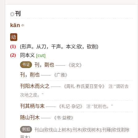
刊
◎
kān
动
(形声。从刀，干声。本义:砍，砍削)
同本义
[cut]
书证
刊，剟也
——
《说文》
刊，削也
——
《广雅》
刊阳木而火之
——
《周礼·柞氏夏日至令》
注:“谓斫去
次地之皮。”
刊其柄与末
——
《礼记·杂记》
注:“犹削也。”
随山刊木
——
《书·益稷》
例如
刊山(砍伐山上树木);刊木(砍伐树木);刊薙(砍伐割除
草木)