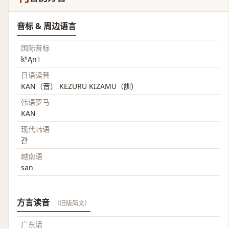
音标 & 周边语言
国际音标
kʰĄn˥
日语读音
KAN（音） KEZURU KIZAMU（訓）
韩语罗马
KAN
现代韩语
간
越南语
san
方言读音
（旧版简文）
广东话