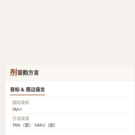
刐
音韵方言
音标 & 周边语言
国际音标
tĄn˨˩˦
日语读音
TAN（音） SAKU（訓）