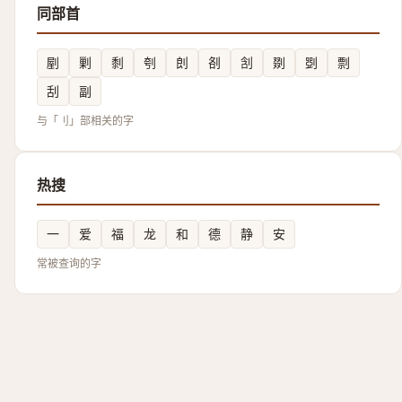
同部首
剭
剿
㓿
刳
剆
㓢
㓧
剟
㓸
剽
刮
副
与「刂」部相关的字
热搜
一
爱
福
龙
和
德
静
安
常被查询的字