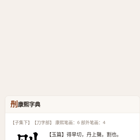
刐
康熙字典
【子集下】【刀字部】 康熙笔画：6 部外笔画：4
【玉篇】得旱切，丹上聲。割也。