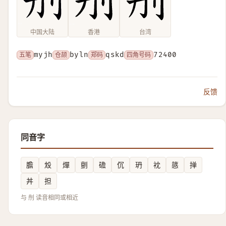
中国大陆
香港
台湾
五笔
myjh
仓颉
byln
郑码
qskd
四角号码
72400
反馈
同音字
膽
㱽
燀
㔊
䃫
伔
玬
衴
䉞
掸
丼
担
与 刐 读音相同或相近