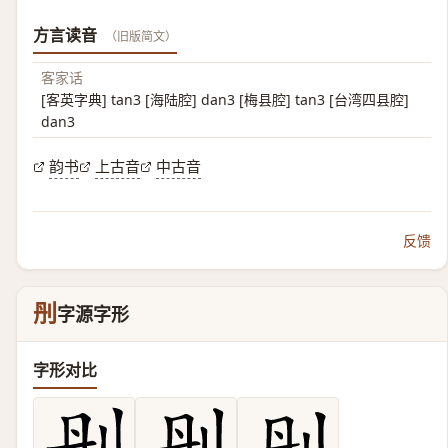
方言读音
（旧版简文）
客家话
[客英字典] tan3 [海陆腔] dan3 [梅县腔] tan3 [台湾四县腔]
dan3
韵书
上古音
中古音
反馈
刐
字源字形
字形对比