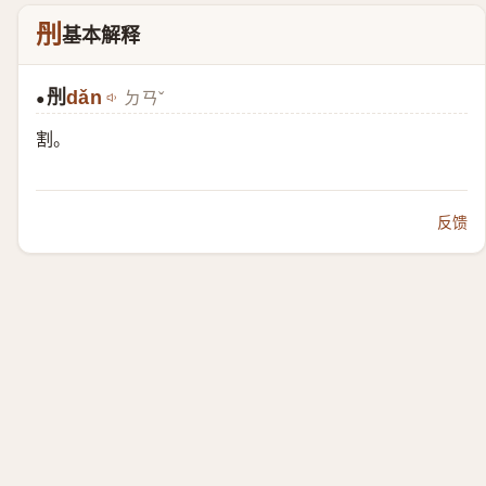
刐
基本解释
刐
dǎn
ㄉㄢˇ
●
割。
反馈