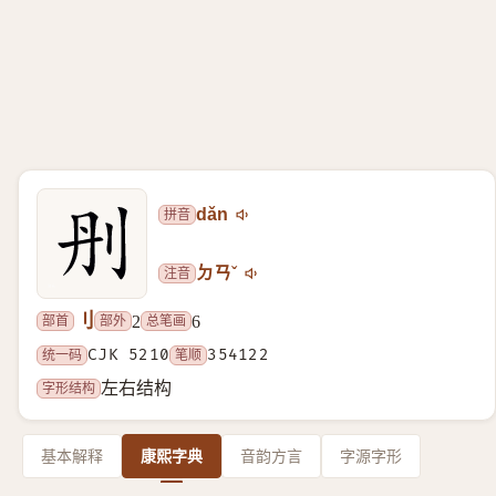
拼音
dǎn
注音
ㄉㄢˇ
刂
部首
部外
总笔画
2
6
统一码
CJK 5210
笔顺
354122
字形结构
左右结构
基本解释
康熙字典
音韵方言
字源字形