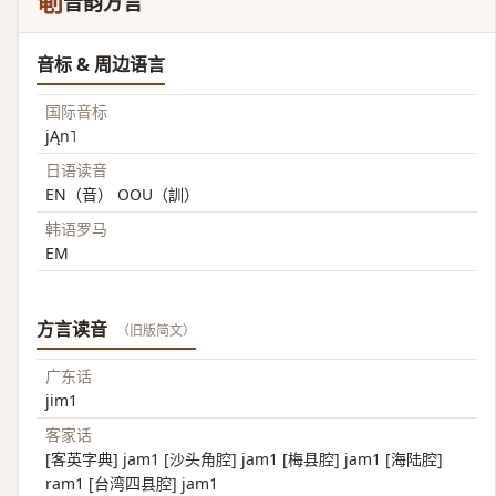
剦
音韵方言
音标 & 周边语言
国际音标
jĄn˥
日语读音
EN（音） OOU（訓）
韩语罗马
EM
方言读音
（旧版简文）
广东话
jim1
客家话
[客英字典] jam1 [沙头角腔] jam1 [梅县腔] jam1 [海陆腔]
ram1 [台湾四县腔] jam1