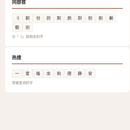
同部首
刂
㓷
刌
刭
剘
㓟
㓹
别
削
劆
劅
㓣
与「刂」部相关的字
热搜
一
爱
福
龙
和
德
静
安
常被查询的字