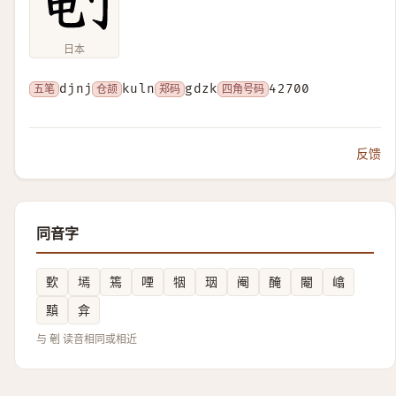
日本
五笔
djnj
仓颉
kuln
郑码
gdzk
四角号码
42700
反馈
同音字
歅
墕
篶
㖶
㸶
珚
阉
醃
閹
嶖
黰
弇
与 剦 读音相同或相近