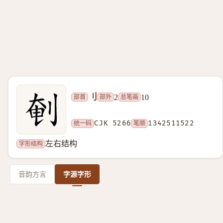
刂
部首
部外
总笔画
2
10
统一码
CJK 5266
笔顺
1342511522
字形结构
左右结构
音韵方言
字源字形