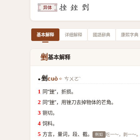
异体
基本解释
详细解释
國語辭典
康熙字典
剉
基本解释
剉
cuò
ㄘㄨㄛˋ
●
同“
锉
”，折损。
同“
锉
”，用锉刀去掉物体的芒角。
铡切。
饲料。
方言，量词，段、截。
吃一～，剥一～
例如