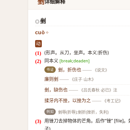
剉
详细解释
剉
◎
cuò
动
(形声。从刀，坐声。本义:折伤)
同本义
[break;deaden]
书证
剉，折伤也
——
《说文》
廉则剉
——
《庄子·山木》
剉，缺伤也
——
《吕氏春秋·必已》注
揉牙内不挫，以挫为之
——
《考工记》
例如
剉辱(折辱);剉折(挫折，失利)
用锉刀去掉物体的芒角。后作“锉” [file
子)