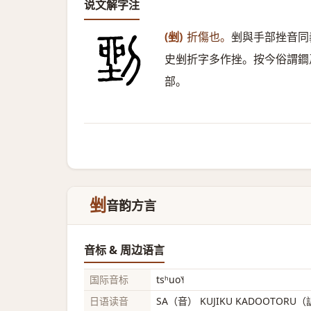
说文解字注
(剉)
折傷也。
剉與手部挫音同
史剉折字多作挫。按今俗謂䥨
部。
剉
音韵方言
音标 & 周边语言
国际音标
tsʰuo˥˧
日语读音
SA（音） KUJIKU KADOOTORU