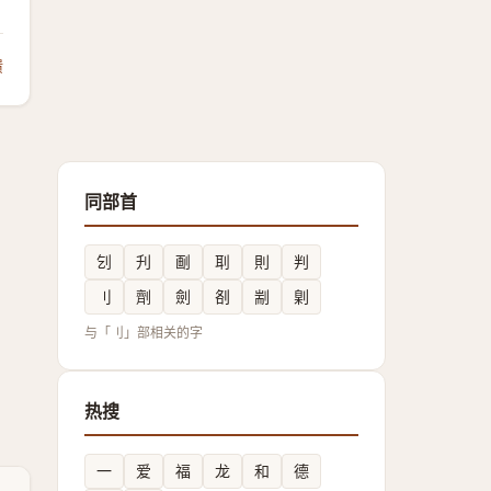
馈
同部首
刉
刋
㓰
刵
則
判
刂
劑
劍
㓢
剬
㓷
与「刂」部相关的字
热搜
一
爱
福
龙
和
德