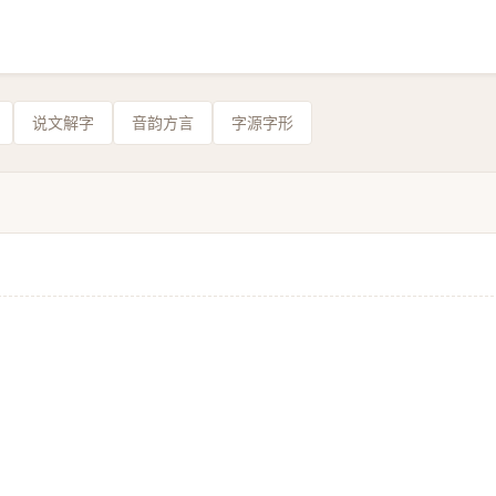
说文解字
音韵方言
字源字形
。