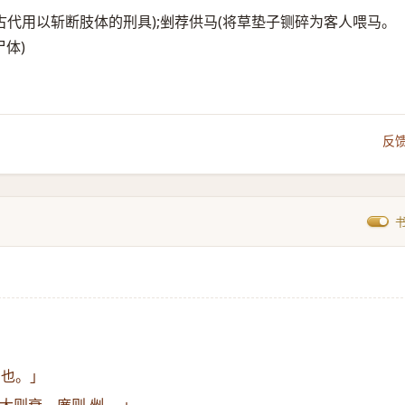
;剉碓(古代用以斩断肢体的刑具);剉荐供马(将草垫子铡碎为客人喂马。
体)
反
伤也。」