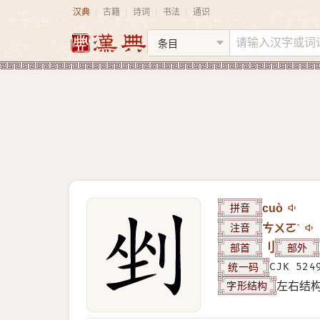
汉典
古籍
诗词
书法
通识
|
|
|
|
拼音
cuò
注音
ㄘㄨㄛˋ
部首
刂
部外
统一码
CJK 524
字形结构
左右结