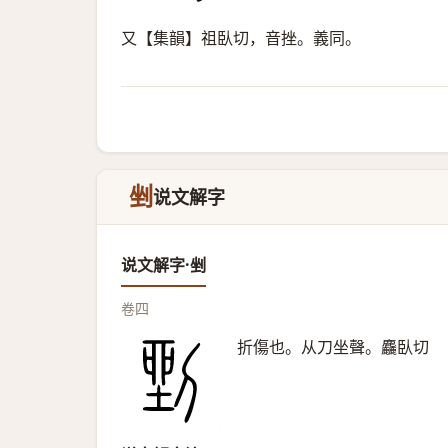
又【集韻】祖臥切，音挫。義同。
剉
说文解字
说文解字·剉
卷四
折傷也。从刀坐聲。麤臥切