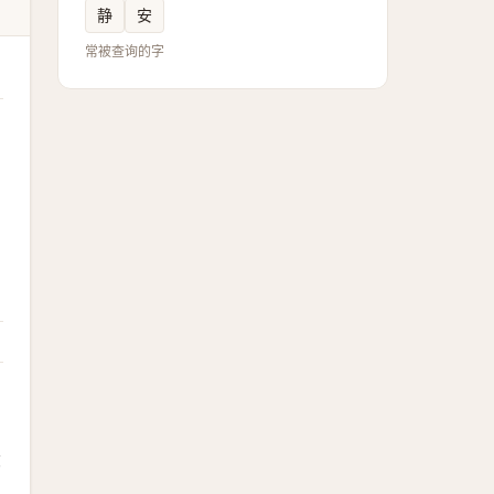
静
安
常被查询的字
骰