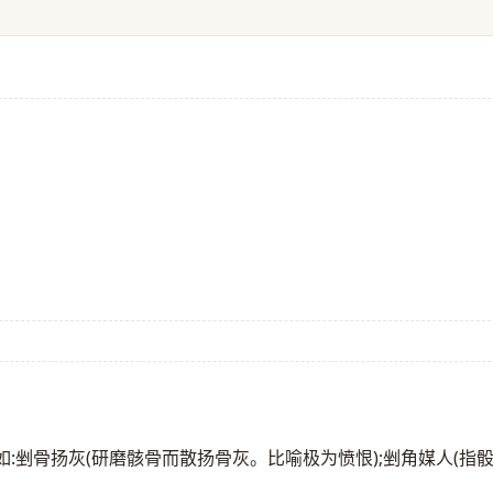
]。如:剉骨扬灰(研磨骸骨而散扬骨灰。比喻极为愤恨);剉角媒人(指