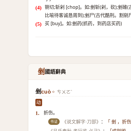
铡切;斩剁 [chop]。如:剉斩(剁，砍)
比喻待客诚恳周到);剉尸(古代酷刑。割剜尸
买 [buy]。如:剉药(抓药，到药店买药)
剉
國語辭典
剉
cuò
ㄘㄨㄛˋ
动
折伤。
1.
书证
《说文解字·刀部》
：
「 剉 ，折