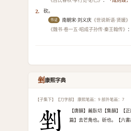
《吕氏春秋·孝行览·必己》
：
「成则毁，
砍。
2.
书证
南朝宋·刘义庆
《世说新语·贤媛》
《魏书·卷一五·昭成子孙传·秦王翰传》
剉
康熙字典
【子集下】【刀字部】 康熙笔画：9 部外笔画：7
【唐韻】麄臥切【集韻】【正
篇】去芒角也。斫也。【六書