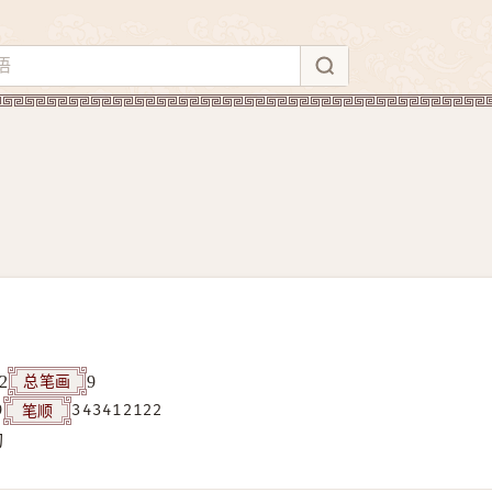
总笔画
2
9
笔顺
9
343412122
构