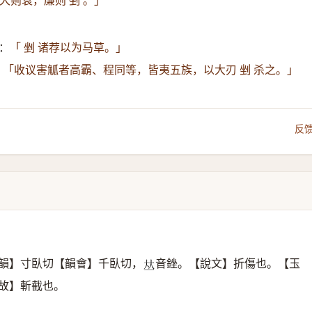
大则衰，廉则 剉 。」
：
「 剉 诸荐以为马草。」
：
「收议害觚者高霸、程同等，皆夷五族，以大刃 剉 杀之。」
反
韻】寸臥切【韻會】千臥切，
音銼。【說文】折傷也。【玉
𠀤
故】斬截也。