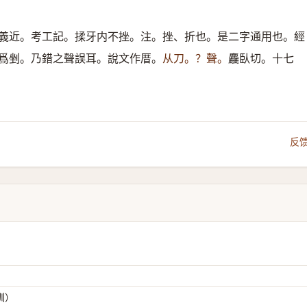
義近。考工記。揉牙内不挫。注。挫、折也。是二字通用也。經
爲剉。乃錯之聲誤耳。說文作厝。
从刀。？聲。
麤臥切。十七
反
（訓）