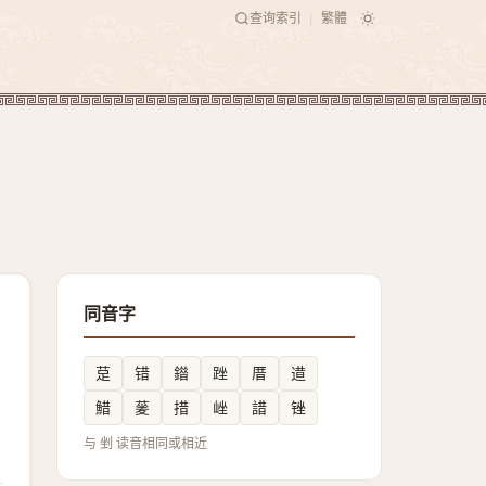
查询索引
繁體
|
同音字
莡
错
䥘
䟶
厝
逪
䱜
蓌
措
㟇
諎
锉
与 剉 读音相同或相近