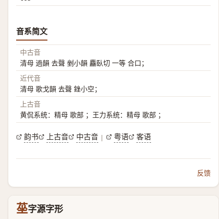
音系简文
中古音
清母 過韻 去聲 剉小韻 麤臥切 一等 合口；
近代音
清母 歌戈韻 去聲 銼小空；
上古音
黄侃系统：精母 歌部 ；王力系统：精母 歌部 ；
韵书
上古音
中古音
粤语
客语
|
反馈
莝
字源字形