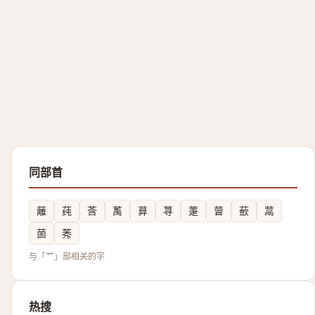
同部首
蘺
莼
莟
萭
萛
荨
萐
萺
蘝
蒚
䓢
莠
与「艹」部相关的字
热搜