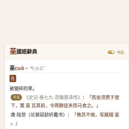
莝
國語辭典
书证
莝
cuò
ㄘㄨㄛˋ
名
被锄碎的草。
书证
《史记·卷七九·范雎蔡泽传》
：
「而坐须贾于堂
下，置 莝 豆其前，令两黥徒夹而马食之。」
唐·陆贽〈论裴延龄奸蠹书〉：
「樵苏不继，军厩辍 莝
。」