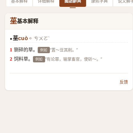
基本解释
详细解释
國語辭典
康熙字典
说文解
莝
基本解释
莝
cuò
ㄘㄨㄛˋ
●
铡碎的草。
“置～豆其削。”
例如
饲料草。
“有论罪，输掌畜官，使斫～。”
例如
反馈