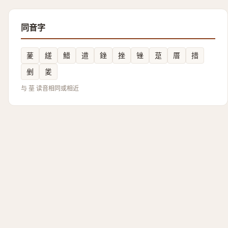
同音字
蓌
縒
䱜
逪
銼
挫
锉
莡
厝
措
剉
夎
与 莝 读音相同或相近