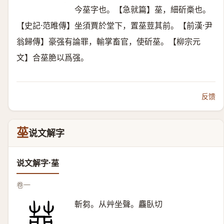
今莝字也。【急就篇】莝，細斫槀也。
【史記·范睢傳】坐須賈於堂下，置莝荳其前。【前漢·尹
翁歸傳】豪强有論罪，輸掌畜官，使斫莝。【柳宗元
文】合莝脃以爲强。
反馈
莝
说文解字
说文解字·莝
卷一
斬芻。从艸坐聲。麤臥切