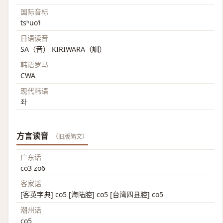
国际音标
tsʰuo˥˧
日语读音
SA（音） KIRIWARA（訓）
韩语罗马
CWA
现代韩语
좌
方言读音
（旧版简文）
广东话
co3 zo6
客家话
[客英字典] co5 [海陆腔] co5 [台湾四县腔] co5
潮州话
co5