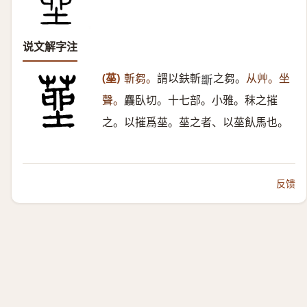
说文解字注
(莝)
斬芻。
謂以鈇斬
之芻。
从艸。坐
𣃔
聲。
麤臥切。十七部。小雅。秣之摧
之。以摧爲莝。莝之者、以莝飤馬也。
反馈