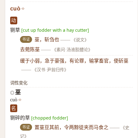
cuò
动
铡草
[cut up fodder with a hay cutter]
书证
莝，斩刍也
——
《说文》
去菀陈莝
——
《素问·汤液胶醴论》
缓于小弱，急于豪强，有论罪，输掌畜官，使斫莝
——
《汉书·尹翁归传》
词性变化
莝
◎
cuò
名
铡碎的草
[chopped fodder]
书证
置莝豆其前，令两黥徒夹而马食之
——
《史
记》