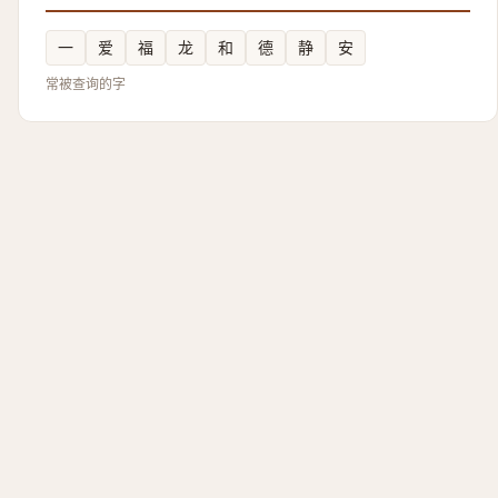
一
爱
福
龙
和
德
静
安
常被查询的字