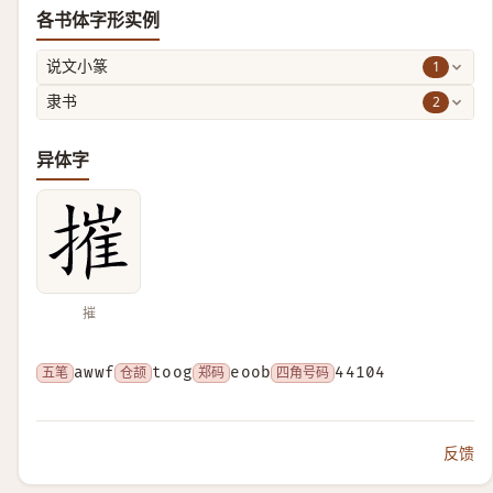
各书体字形实例
1
说文小篆
2
隶书
异体字
摧
五笔
awwf
仓颉
toog
郑码
eoob
四角号码
44104
反馈