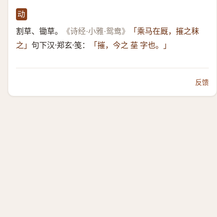
动
割草、锄草。
《诗经·小雅·鸳鸯》
「乘马在厩，摧之秣
句下汉·郑玄·笺：
之」
「摧，今之 莝 字也。」
反馈