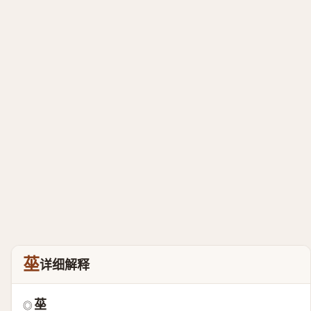
莝
详细解释
莝
◎