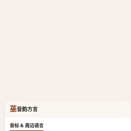
莝
音韵方言
音标 & 周边语言