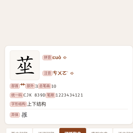
拼音
cuò
注音
ㄘㄨㄛˋ
艹
部首
部外
总笔画
3
10
统一码
CJK 839D
笔顺
1223434121
字形结构
上下结构
异体