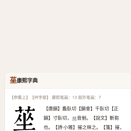
莝
康熙字典
【申集上】【艸字部】 康熙笔画：13 部外笔画：7
【唐韻】麁臥切【韻會】千臥切【正
韻】寸臥切，
音剉。【說文】斬芻
𠀤
也。【詩·小雅】摧之秣之。【箋】摧，