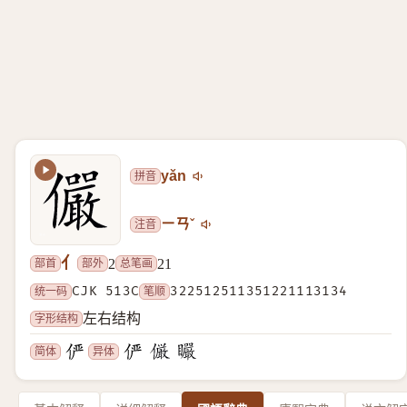
拼音
yǎn
注音
ㄧㄢˇ
亻
部首
部外
总笔画
2
21
统一码
CJK 513C
笔顺
322512511351221113134
字形结构
左右结构
简体
异体