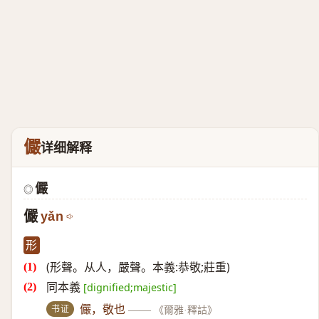
儼
详细解释
儼
◎
儼
yǎn
形
(形聲。从人，嚴聲。本義:恭敬;莊重)
同本義
[dignified;majestic]
书证
儼，敬也
——
《爾雅·釋詁》