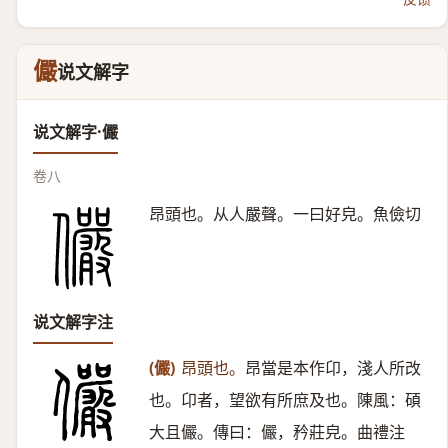
儼
说文解字
说文解字·儼
卷八
昂頭也。从人嚴聲。一曰好皃。魚儉切
说文解字注
(儼)
昂頭也。
昂當是本作卬，淺人所改
也。卬者，望欲有所庶及也。陳風：碩
大且儼。傳曰：儼，矜莊皃。曲禮注