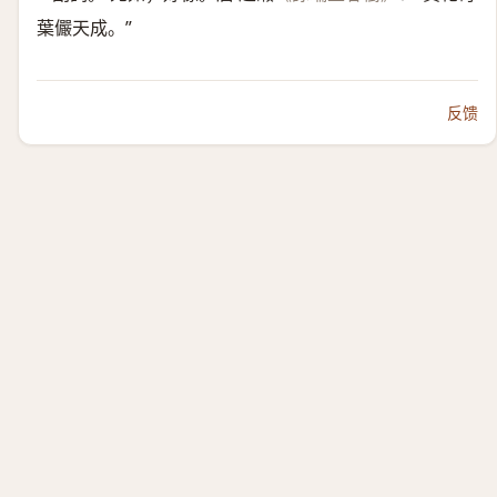
葉儼天成。”
反馈