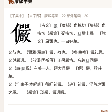
儼
康熙字典
【子集中】【人字部】 康熙笔画：22 部外笔画：20
〔古文〕
【廣韻】魚掩切【集韻】魚
𡅝
檢切【韻會】疑檢切，
嚴上聲。【說
𠀤
文】昂頭也。一曰好貌。
又恭也。【爾雅·釋詁】儼，敬也。【禮·曲禮】儼若思。
又與嚴通。【前漢·匡衡傳】正躬嚴恪。音義
同儼。
𠀤
又【詩·
風】有美一人，碩大且儼。【傳】儼，矜莊
𨻰
貌。
又【淮南子·本經訓】盤紆刻儼。【註】刻儼，浮首虎頭
之屬。 【韻會】琰韻，儼通曮。
反馈