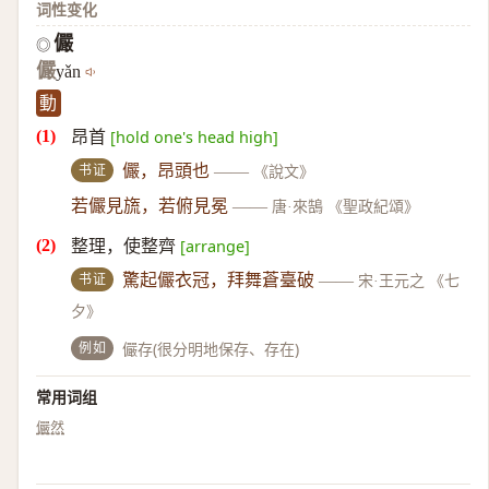
词性变化
儼
◎
儼
yǎn
動
昂首
[hold one's head high]
书证
儼，昂頭也
——
《說文》
若儼見旒，若俯見冕
——
唐·來鵠 《聖政紀頌》
整理，使整齊
[arrange]
书证
驚起儼衣冠，拜舞蒼臺破
——
宋·王元之 《七
夕》
例如
儼存(很分明地保存、存在)
常用词组
儼然