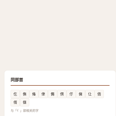
同部首
仡
㒇
偹
侓
儩
侽
㐵
㒕
仩
侕
偦
㒑
与「亻」部相关的字