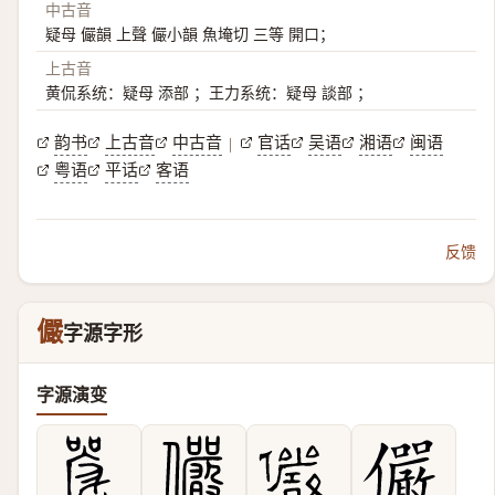
中古音
疑母 儼韻 上聲 儼小韻 魚埯切 三等 開口；
上古音
黄侃系统：疑母 添部 ；王力系统：疑母 談部 ；
韵书
上古音
中古音
官话
吴语
湘语
闽语
|
粤语
平话
客语
反馈
儼
字源字形
字源演变