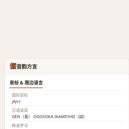
儼
音韵方言
音标 & 周边语言
国际音标
jĄn˨˩˦
日语读音
GEN（音） OGOSOKA IKAMESHII（訓）
韩语罗马