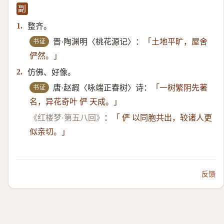
副
整齐。
1.
书证
晋·陶渊明〈桃花源记〉：
「土地平旷，屋舍
俨然。」
仿佛、好像。
2.
书证
唐·赵嘏〈咏端正春树〉诗：
「一树繁阴先著
名，异花奇叶 俨 天成。」
《红楼梦·第五八回》
：
「 俨 以同胞共出，较诸人更
似亲切。」
反馈