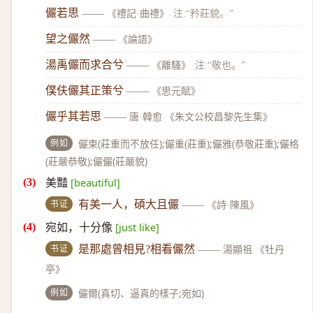
儼若思
——
《禮記·曲禮》
注:“矜莊貌。”
望之儼然
——
《論語》
湯禹儼而求合兮
——
《離騷》
注:“敬也。”
僕伕儼其正策兮
——
《思元賦》
儼乎其若思
——
唐·韓愈 《朱文公校昌黎先生集》
例如
儼束(莊重而不放任);儼重(莊重);儼雅(恭敬莊重);儼格
(莊嚴恭敬);儼儼(莊嚴貌)
美豔
[beautiful]
书证
有美一人，碩大且儼
——
《詩·陳風》
宛如，十分像
[just like]
书证
是那處曾相見?相看儼然
——
湯顯祖 《牡丹
亭》
例如
儼爾(真切、逼真的樣子;宛如)