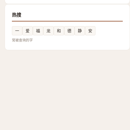
热搜
一
爱
福
龙
和
德
静
安
常被查询的字