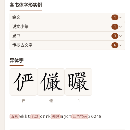
各书体字形实例
1
金文
1
说文小篆
3
隶书
6
传抄古文字
异体字
俨
𠑊
𥍓
五笔
wkkt
仓颉
orrk
郑码
njcm
四角号码
26248