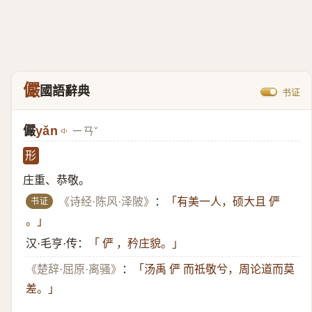
儼
國語辭典
书证
儼
yǎn
ㄧㄢˇ
形
庄重、恭敬。
书证
《诗经·陈风·泽陂》
：
「有美一人，硕大且 俨
。」
汉·毛亨·传：
「 俨 ，矜庄貌。」
《楚辞·屈原·离骚》
：
「汤禹 俨 而祗敬兮，周论道而莫
差。」