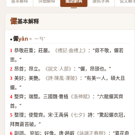
基本解释
详细解释
國語辭典
康熙字典
说文解
儼
基本解释
儼
yǎn
ㄧㄢˇ
●
恭敬莊重；莊嚴。
：“毋不敬，儼若
《禮記·曲禮上》
思。”
昂首；昂立。
：“儼，昂頭也。”
《說文·人部》
美好；美艷。
：“有美一人，碩大且
《詩·陳風·澤陂》
儼。”
整齊；端整。三國魏·曹植
：“六龍儼其齊
《洛神賦》
首。”
整理；使整齊。宋·王禹偁
詩：“驚起儼衣冠，
《七夕》
拜舞蒼苔破。”
副詞。 宛如；好像。唐·趙嘏
：“異花奇
《詠端正春樹》