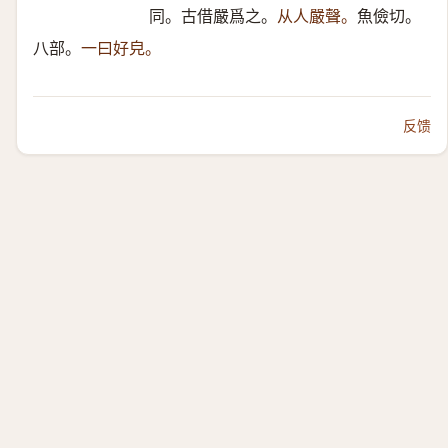
同。古借嚴爲之。
从人嚴聲。
魚儉切。
八部。
一曰好皃。
反馈