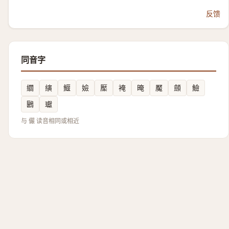
反馈
同音字
䌪
縯
鰋
嬐
檿
裺
晻
魘
顩
䲓
鶠
瓛
与 儼 读音相同或相近