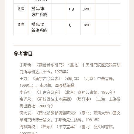
隋唐
擬音/李
ng
jɐm
方桂系統
隋唐
擬音/陳
ŋ
ǐɐm
新雄系統
參考書目
丁邦新：《魏晉音韻研究》〈臺北：中央研究院歷史語言研
究所專刊之六十五，1975年〉
王力：《漢字古今音表》（修訂本）〈北京：中華書局，
1999年〉。李珍華、周長楫編撰
李方桂：《上古音研究》〈北京：商務印書館，1980年〉
余迺永：《新校互註宋本廣韻》（增訂本）〈上海：上海辭
書出版社，2000年〉
何大安：《南北朝韻部演變研究》〈臺北：臺灣大學中國文
學研究所博士論文，丁邦新先生指導，1981年〉
周祖謨校：《廣韻》（澤存堂本）〈臺北：藝文印書館，
2002年版〉