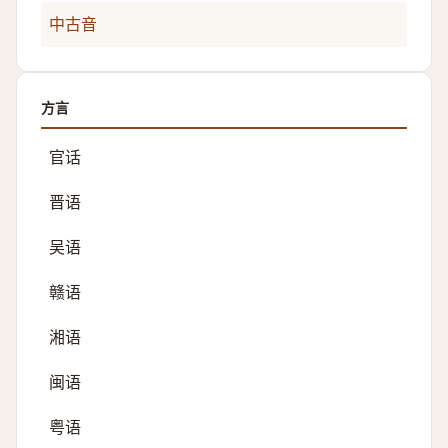
中古音
方言
官话
晋语
吴语
赣语
湘语
闽语
粤语