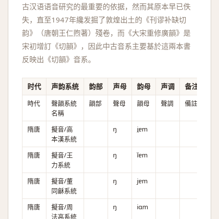
古汉语语音研究的最重要的依据，然而其原本早已佚
失，直至1947年纔发掘了敦煌出土的《刊谬补缺切
韵》（唐朝王仁煦著）殘卷，而《大宋重修廣韻》是
宋初增訂《切韻》，因此中古音系主要基於這兩本書
反映出《切韻》音系。
时代
声韵系统
韵部
声母
韵母
声调
备注
時代
聲韻系統
韻部
聲母
韻母
聲調
備註
名稱
隋唐
擬音/高
ŋ
i̯ɐm
本漢系統
隋唐
擬音/王
ŋ
ǐɐm
力系統
隋唐
擬音/董
ŋ
jɐm
同龢系統
隋唐
擬音/周
ŋ
iɑm
法高系統