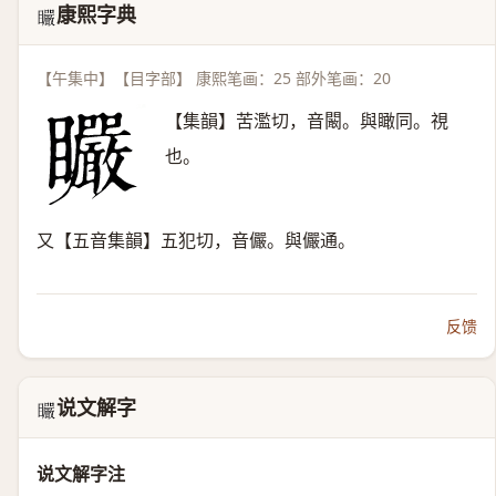
康熙字典
𥍓
【午集中】【目字部】 康熙笔画：25 部外笔画：20
【集韻】苦濫切，音闞。與瞰同。視
也。
又【五音集韻】五犯切，音儼。與儼通。
反馈
说文解字
𥍓
说文解字注