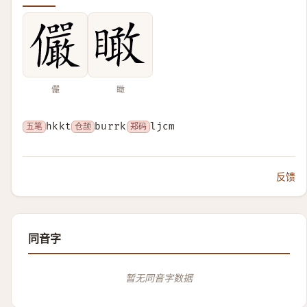
儼
瞰
五笔
hkkt
仓颉
burrk
郑码
ljcm
反馈
同音字
暂无同音字数据