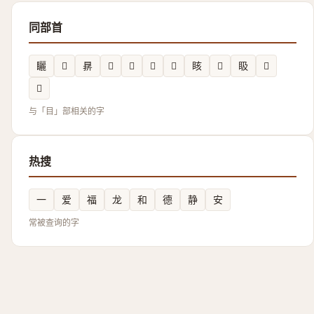
同部首
矖
𥈐
䁀
𭿤
𭿁
𬑈
𥍄
䀭
𥅚
𥄫
𥅷
𬑤
与「目」部相关的字
热搜
一
爱
福
龙
和
德
静
安
常被查询的字