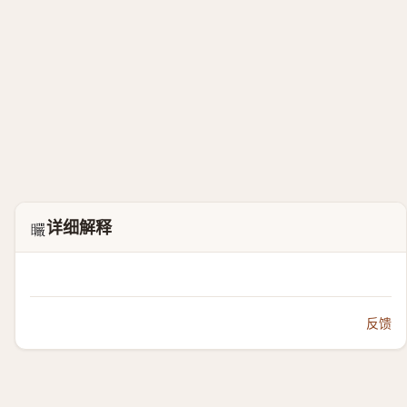
详细解释
𥍓
反馈