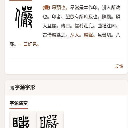
(儼)
昂頭也。
昂當是本作卬。淺人所改
也。卬者、望欲有所庶及也。陳風。碩
大且儼。傳曰。儼矜莊皃。曲禮注同。
古借嚴爲之。
从人。嚴聲。
魚儉切。八
部。
一曰好皃。
反馈
字源字形
𥍓
字源演变