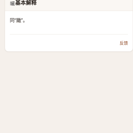
基本解释
𥍓
同“
瞰
”。
反馈