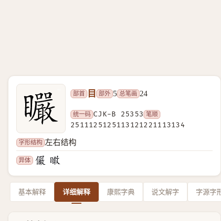
目
部首
部外
总笔画
5
24
统一码
CJK-B 25353
笔顺
2511125125113121221113134
字形结构
左右结构
异体
基本解释
详细解释
康熙字典
说文解字
字源字