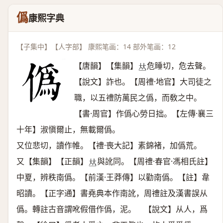
僞
康熙字典
【子集中】【人字部】 康熙笔画：14 部外笔画：12
【唐韻】【集韻】
危睡切，危去聲。
𠀤
【說文】詐也。【周禮·地官】大司徒之
職，以五禮防萬民之僞，而敎之中。
【書·周官】作僞心勞日拙。【左傳·襄三
十年】淑愼爾止，無載爾僞。
又位悲切，讀作帷。【禮·喪大記】素錦褚，加僞荒。
又【集韻】【正韻】
與訛同。【周禮·春官·馮相氏註】
𠀤
中夏，辨秩南僞。【前漢·王莽傳】以勸南僞。【註】韋
昭讀。【正字通】書堯典本作南訛，周禮註及漢書誤从
僞。轉註古音謂吪假借作僞，泥。 【說文】从人，爲