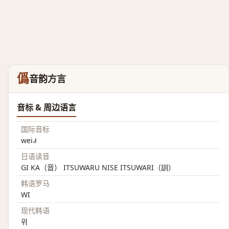
僞
音韵方言
音标 & 周边语言
国际音标
wei˨˩˦
日语读音
GI KA（音） ITSUWARU NISE ITSUWARI（訓）
韩语罗马
WI
现代韩语
위