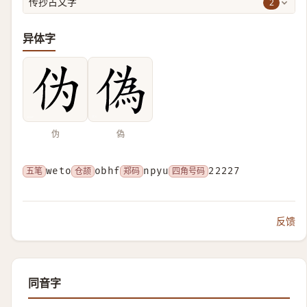
2
传抄古文字
异体字
伪
偽
五笔
weto
仓颉
obhf
郑码
npyu
四角号码
22227
反馈
同音字