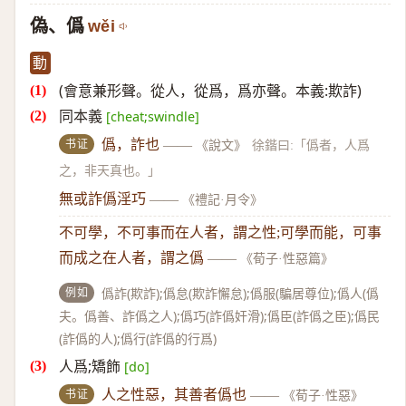
偽、僞
wěi
動
(會意兼形聲。從人，從爲，爲亦聲。本義:欺詐)
同本義
[cheat;swindle]
书证
僞，詐也
——
《說文》
徐鍇曰:「僞者，人爲
之，非天真也。」
無或詐僞淫巧
——
《禮記·月令》
不可學，不可事而在人者，謂之性;可學而能，可事
而成之在人者，謂之僞
——
《荀子·性惡篇》
例如
僞詐(欺詐);僞怠(欺詐懈怠);僞服(騙居尊位);僞人(僞
夫。僞善、詐僞之人);僞巧(詐僞奸滑);僞臣(詐僞之臣);僞民
(詐僞的人);僞行(詐僞的行爲)
人爲;矯飾
[do]
书证
人之性惡，其善者僞也
——
《荀子·性惡》