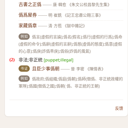
古書之正僞
——
唐·韓愈 《朱文公校昌黎先生集》
僞爲屋券
——
明·崔銑 《記王忠肅公翱三事》
家藏僞章
——
清·方苞 《獄中雜記》
例如
僞言(虛假的言論);僞名(假名);僞行(虛假的行爲);僞命
(虛假的命令);僞辭(虛假的言辭);僞態(虛僞的態度);僞意(虛假
的心意);僞戾(詐僞乖戾);僞俗(詐僞的風氣)
非法;非正統
[puppet;illegal]
书证
且臣少事僞朝
——
晉·李密 《陳情表》
例如
僞政府;僞組織;僞庭(僞朝);僞師(僭僞、非正統政權的
軍隊);僞國(僭僞之國);僞朝( 僞、非正統的王朝)
反馈