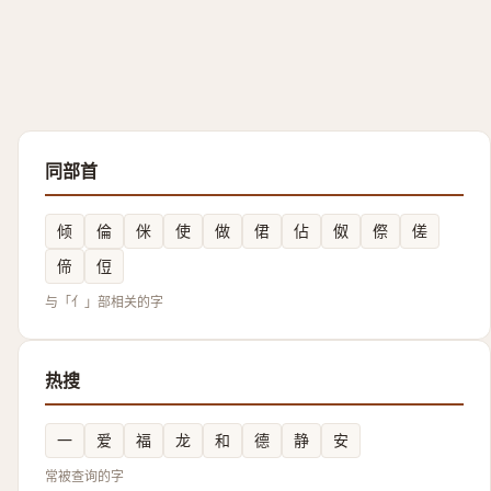
同部首
倾
倫
侎
使
做
侰
佔
伮
傺
傞
偙
侸
与「亻」部相关的字
热搜
一
爱
福
龙
和
德
静
安
常被查询的字