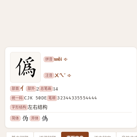
拼音
wěi
注音
ㄨㄟˇ
亻
部首
部外
总笔画
2
14
统一码
CJK 50DE
笔顺
32344335554444
字形结构
左右结构
简体
异体