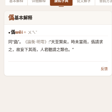
基本解释
详细解释
康熙字典
说文解字
音韵方
僞
基本解释
僞
wěi
ㄨㄟˇ
●
同“
偽
”。
:“天至賢矣，時未當雨，僞請求
《論衡·明雩》
之，故妄下其雨，人君聽請之類也。”
反馈