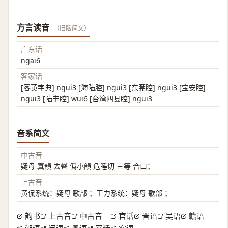
方言读音
（旧版简文）
广东话
ngai6
客家话
[客英字典] ngui3 [海陆腔] ngui3 [东莞腔] ngui3 [宝安腔]
ngui3 [陆丰腔] wui6 [台湾四县腔] ngui3
音系简文
中古音
疑母 寘韻 去聲 僞小韻 危睡切 三等 合口；
上古音
黄侃系统：疑母 歌部 ；王力系统：疑母 歌部 ；
韵书
上古音
中古音
官话
晋语
吴语
赣语
|