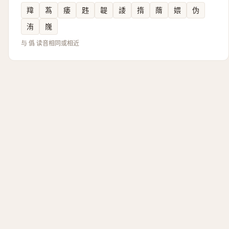
䍷
蒍
痿
韪
䪘
諉
㨊
䔺
㛱
伪
洧
㠕
与 僞 读音相同或相近