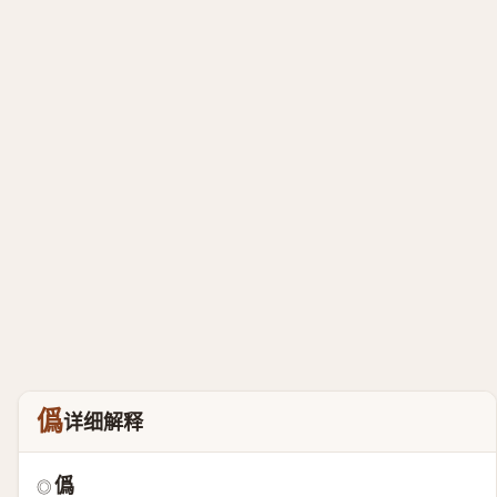
僞
详细解释
僞
◎