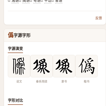
湘语
闽语
粤语
平话
客语
反馈
僞
字源字形
字源演变
说文
秦系简牍
隶书
楷书
字形对比