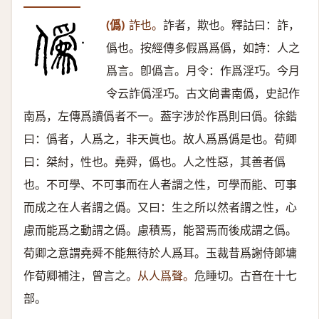
(僞)
詐也。
詐者，欺也。釋詁曰：詐，
僞也。按經傳多假爲爲僞，如詩：人之
爲言。卽僞言。月令：作爲淫巧。今月
令云詐僞淫巧。古文尙書南僞，史記作
南爲，左傳爲讀僞者不一。葢字涉於作爲則曰僞。徐鍇
曰：僞者，人爲之，非天眞也。故人爲爲僞是也。荀卿
曰：桀紂，性也。堯舜，僞也。人之性惡，其善者僞
也。不可學、不可事而在人者謂之性，可學而能、可事
而成之在人者謂之僞。又曰：生之所以然者謂之性，心
慮而能爲之動謂之僞。慮積焉，能習焉而後成謂之僞。
荀卿之意謂堯舜不能無待於人爲耳。玉裁昔爲謝侍郞墉
作荀卿補注，曾言之。
从人爲聲。
危睡切。古音在十七
部。