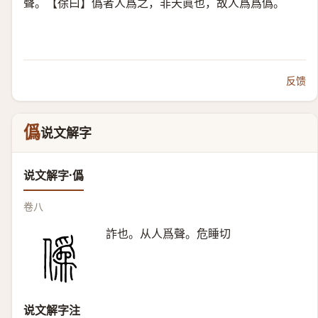
聲。【徐曰】僞者人爲之，非天眞也，故人爲爲僞。
反馈
僞
说文解字
说文解字·僞
卷八
詐也。从人爲聲。危睡切
说文解字注