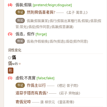
僞裝;假裝
[pretend;feign;disguise]
书证
然則舜僞喜者與?
——
《孟子·萬章上》
例如
僞廉(假裝廉潔);僞行(假裝出某種行爲;假裝);僞冒(假
冒;冒充);僞從(假作同意);僞讓(假意謙讓)
僞造，假作
[forge]
例如
僞易(作假偷換);僞作(假造);僞從(假作同意)
词性变化
僞
◎
僞
wěi
形
虛假;不真實
[false;fake]
书证
作僞主以行
——
《禮記·曾子問》
道惡乎隱而有真僞?
——
《莊子·齊物論》
寄僞兒啼
——
唐·柳宗元 《童區寄傳》