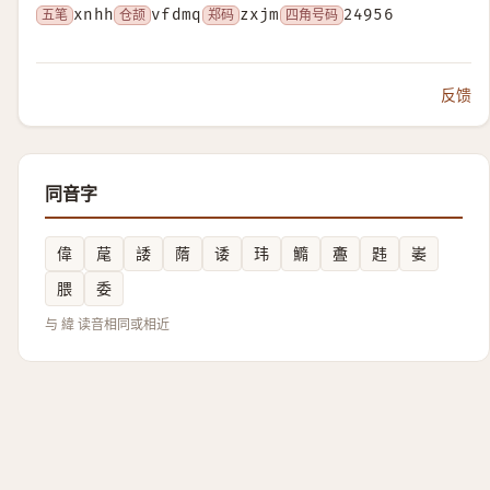
五笔
xnhh
仓颉
vfdmq
郑码
zxjm
四角号码
24956
反馈
同音字
偉
荱
諉
䔺
诿
玮
䲊
斖
韪
崣
腲
委
与 緯 读音相同或相近