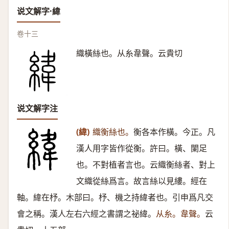
说文解字·緯
卷十三
織橫絲也。从糸韋聲。云貴切
说文解字注
(緯)
織衡絲也。
衡各本作橫。今正。凡
漢人用字皆作從衡。許曰。橫、闌足
也。不對植者言也。云織衡絲者、對上
文織從絲爲言。故言絲以見縷。經在
軸。緯在杼。木部曰。杼、機之持緯者也。引申爲凡交
會之稱。漢人左右六經之書謂之祕緯。
从糸。韋聲。
云