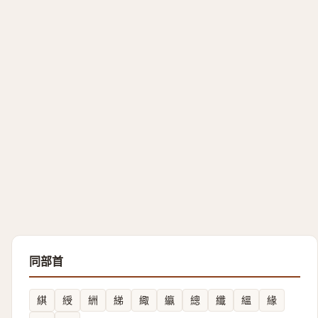
同部首
綨
綬
絒
綈
緅
䌱
總
纖
縕
緣