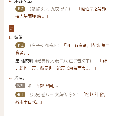
乐器的弦。
4.
书证
《楚辞·刘向·九叹·愍命》
：
「破伯牙之号钟，
挟人筝而弹 纬 。」
动
编织。
1.
书证
《庄子·列御寇》
：
「河上有家贫，恃 纬 萧而
食者。」
唐·陆德明
《经典释文·卷二八·庄子音义下》
：
「 纬
，织也。萧，荻蒿也。织萧以为畚而卖之。」
治理。
2.
例如
如：
。
「纬世经国」
书证
《北史·卷八三·文苑传·序》
：
「经邦 纬 俗，
藏用于百代。」