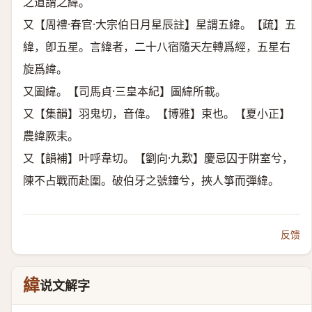
之道謂之緯。
又【周禮·春官·大宗伯日月星辰註】星謂五緯。【疏】五
緯，卽五星。言緯者，二十八宿隨天左轉爲經，五星右
旋爲緯。
又圖緯。【司馬貞·三皇本紀】圖緯所載。
又【集韻】羽鬼切，音偉。【博雅】束也。【夏小正】
農緯厥耒。
又【韻補】叶呼韋切。【劉向·九歎】慶忌囚于阱室兮，
陳不占戰而赴圍。破伯牙之號鐘兮，挾人箏而彈緯。
反馈
緯
说文解字