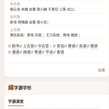
中古音
喻云母 未韻 去聲 胃小韻 于貴切 三等 合口；
近代音
影母 齊微韻 去聲 胃小空；
上古音
黄侃系统：匣母 灰部 ；王力系统：匣母 微部 ；
韵书
上古音
中古音
官话
晋语
吴语
赣语
|
湘语
闽语
粤语
平话
客语
反馈
緯
字源字形
字源演变