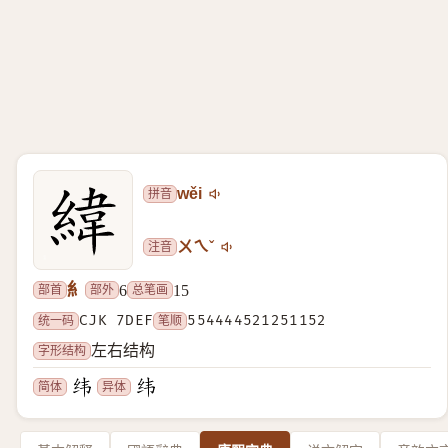
拼音
wěi
注音
ㄨㄟˇ
糹
部首
部外
总笔画
6
15
统一码
CJK 7DEF
笔顺
554444521251152
字形结构
左右结构
简体
异体