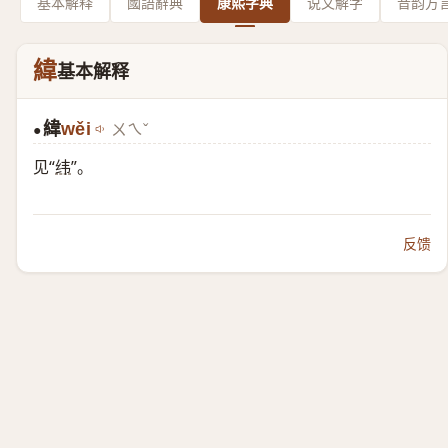
基本解释
國語辭典
康熙字典
说文解字
音韵方
緯
基本解释
緯
wěi
ㄨㄟˇ
●
见“
纬
”。
反馈