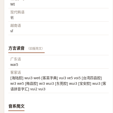
WI
现代韩语
위
越南语
vĩ
方言读音
（旧版简文）
广东话
wai5
客家话
[海陆腔] wui3 we6 [客英字典] vui3 ve5 voi5 [台湾四县腔]
wi3 we5 [梅县腔] wi3 wui3 [东莞腔] wui3 [宝安腔] wui3 [客
语拼音字汇] vui2 vui3
音系简文