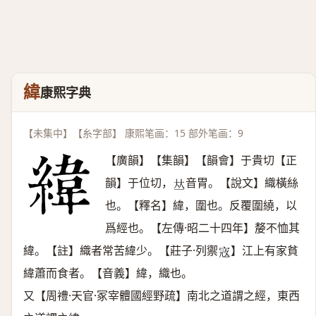
緯
康熙字典
【未集中】【糸字部】 康熙笔画：15 部外笔画：9
【廣韻】【集韻】【韻會】于貴切【正
韻】于位切，
音胃。【說文】織橫絲
𠀤
也。【釋名】緯，圍也。反覆圍繞，以
爲經也。【左傳·昭二十四年】嫠不恤其
緯。【註】織者常苦緯少。【莊子·列禦
】江上有家貧
𡨥
緯蕭而食者。【音義】緯，織也。
又【周禮·天官·冢宰體國經野疏】南北之道謂之經，東西