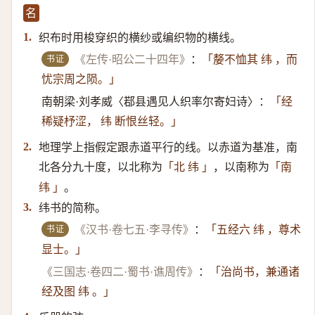
名
织布时用梭穿织的横纱或编织物的横线。
1.
书证
《左传·昭公二十四年》
：
「嫠不恤其 纬 ，而
忧宗周之陨。」
南朝梁·刘孝威〈鄀县遇见人织率尔寄妇诗〉：
「经
稀疑杼涩， 纬 断恨丝轻。」
地理学上指假定跟赤道平行的线。以赤道为基准，南
2.
北各分九十度，以北称为
，以南称为
「北 纬 」
「南
。
纬 」
纬书的简称。
3.
书证
《汉书·卷七五·李寻传》
：
「五经六 纬 ，尊术
显士。」
《三国志·卷四二·蜀书·谯周传》
：
「治尚书，兼通诸
经及图 纬 。」