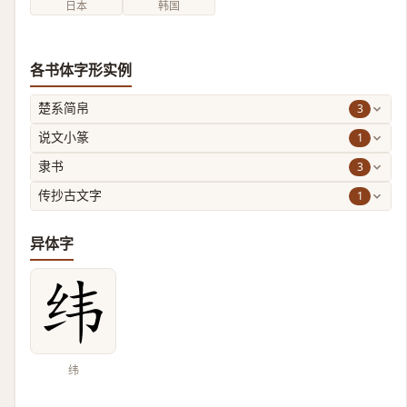
日本
韩国
各书体字形实例
3
楚系简帛
1
说文小篆
3
隶书
1
传抄古文字
异体字
纬