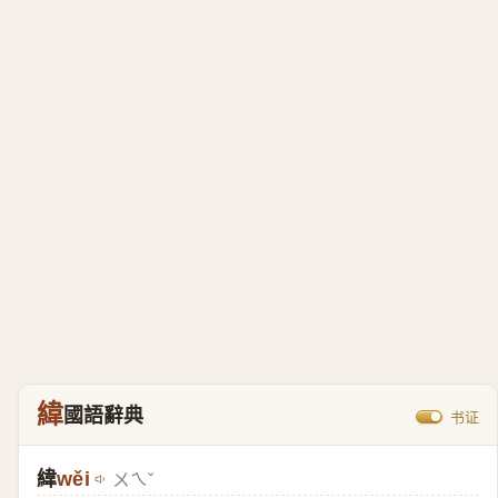
緯
國語辭典
书证
緯
wěi
ㄨㄟˇ