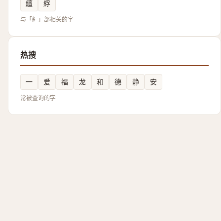
繵
綒
与「糹」部相关的字
热搜
一
爱
福
龙
和
德
静
安
常被查询的字