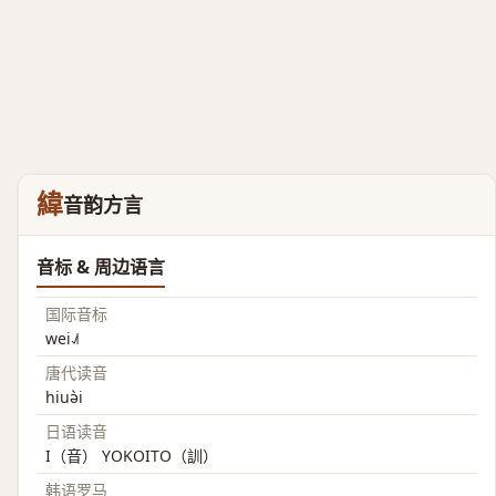
緯
音韵方言
音标 & 周边语言
国际音标
wei˨˩˦
唐代读音
hiuə̀i
日语读音
I（音） YOKOITO（訓）
韩语罗马