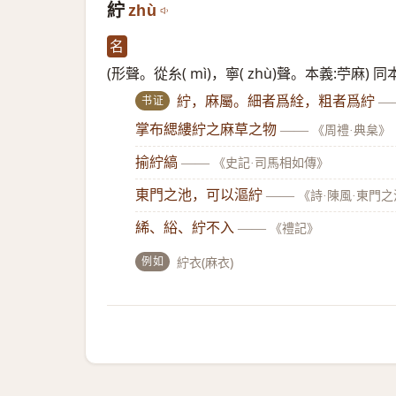
紵
zhù
名
(形聲。從糸( mì)，寧( zhù)聲。本義:苧麻) 
书证
紵，麻屬。細者爲絟，粗者爲紵
—
掌布緦縷紵之麻草之物
——
《周禮·典枲》
揄紵縞
——
《史記·司馬相如傳》
東門之池，可以漚紵
——
《詩·陳風·東門
絺、綌、紵不入
——
《禮記》
例如
紵衣(麻衣)