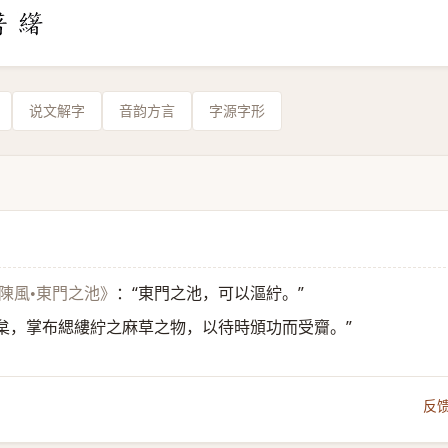
说文解字
音韵方言
字源字形
：“東門之池，可以漚紵。”
•陳風•東門之池》
典枲，掌布緦縷紵之麻草之物，以待時頒功而受齎。”
反