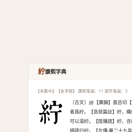
紵
康熙字典
【未集中】【糸字部】 康熙笔画：11 部外笔画：5
〔古文〕
【廣韻】直呂切【
𦂂
者爲紵。【急就篇註】紵，織
可以漚紵。【陸璣疏】紵，亦
細疏曰紵。【左傳·襄二十九