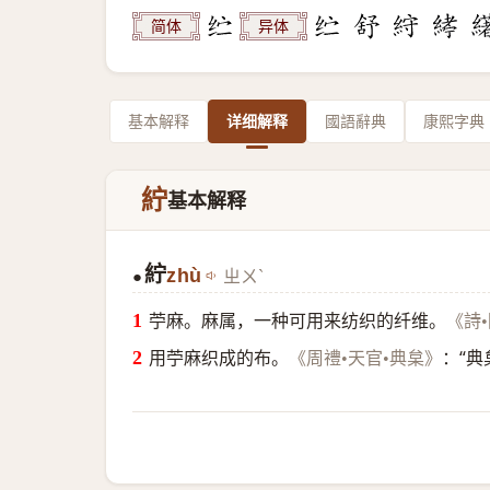
简体
异体
基本解释
详细解释
國語辭典
康熙字典
紵
基本解释
紵
zhù
ㄓㄨˋ
●
苧麻。麻属，一种可用来纺织的纤维。
《詩
用苧麻织成的布。
：“
《周禮•天官•典枲》