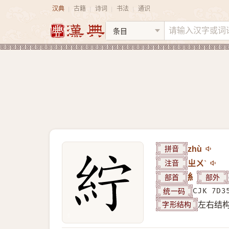
汉典
古籍
诗词
书法
通识
|
|
|
|
拼音
zhù
注音
ㄓㄨˋ
部首
糹
部外
统一码
CJK 7D3
字形结构
左右结