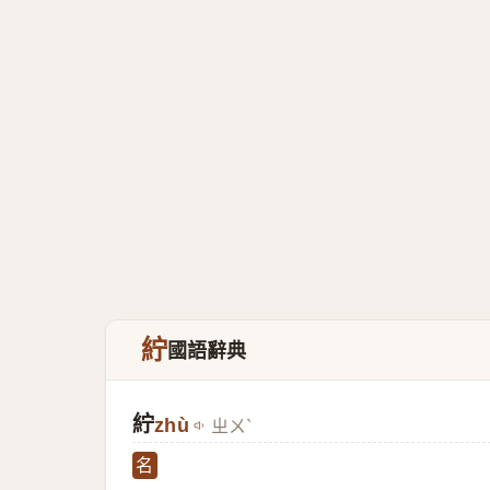
紵
國語辭典
紵
zhù
ㄓㄨˋ
名