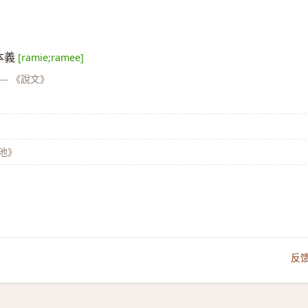
同本義
[ramie;ramee]
—
《說文》
之池》
反