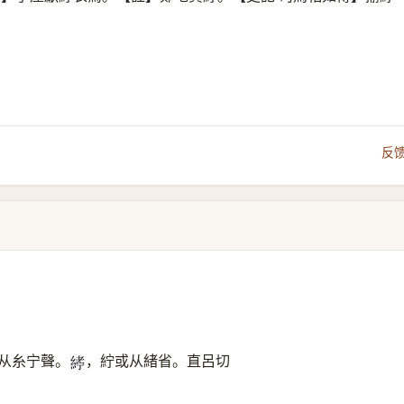
反
从糸宁聲。
，紵或从緒省。直呂切
𦂂