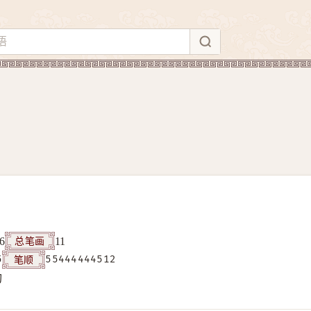
总笔画
6
11
笔顺
5
55444444512
构