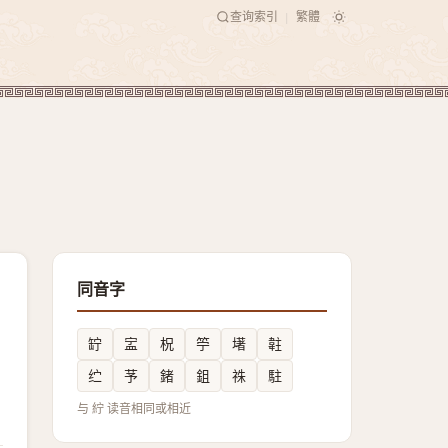
查询索引
繁體
|
同音字
䍆
㿾
柷
䇡
墸
䪒
纻
芧
鍺
鉏
祩
駐
与 紵 读音相同或相近