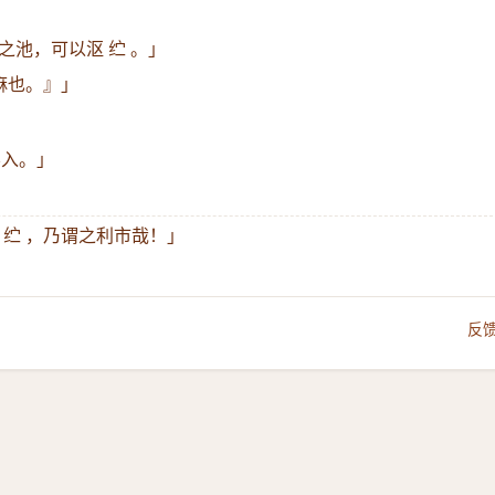
之池，可以沤 纻 。」
麻也。』」
不入。」
 纻 ，乃谓之利市哉！」
反