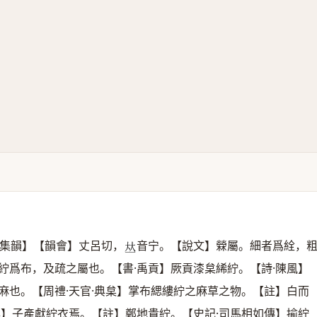
集韻】【韻會】丈呂切，
音宁。【說文】檾屬。細者爲絟，
𠀤
紵爲布，及疏之屬也。【書·禹貢】厥貢漆枲絺紵。【詩·陳風】
麻也。【周禮·天官·典枲】掌布緦縷紵之麻草之物。【註】白而
年】子產獻紵衣焉。【註】鄭地貴紵。【史記·司馬相如傳】揄紵