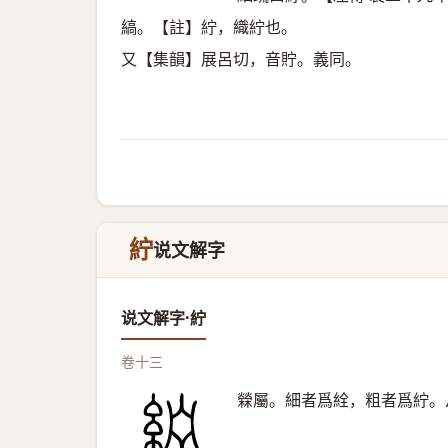
縞。【註】紵，織紵也。
又【集韻】展呂切，音貯。義同。
紵
说文解字
说文解字·紵
卷十三
檾屬。細者爲絟，粗者爲紵。