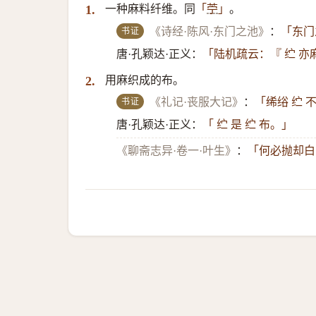
一种麻料纤维。同
。
1.
「
苧
」
书证
《诗经·陈风·东门之池》
：
「东门
唐·孔颖达·正义：
「陆机疏云：『 纻 亦
用麻织成的布。
2.
书证
《礼记·丧服大记》
：
「𫄨绤 纻 
唐·孔颖达·正义：
「 纻 是 纻 布。」
《聊斋志异·卷一·叶生》
：
「何必抛却白