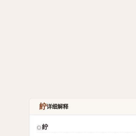
紵
详细解释
紵
◎