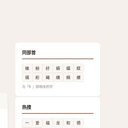
同部首
維
紛
紆
縜
䌮
紁
繉
絎
䋲
繕
綿
縲
与「糹」部相关的字
热搜
一
爱
福
龙
和
德