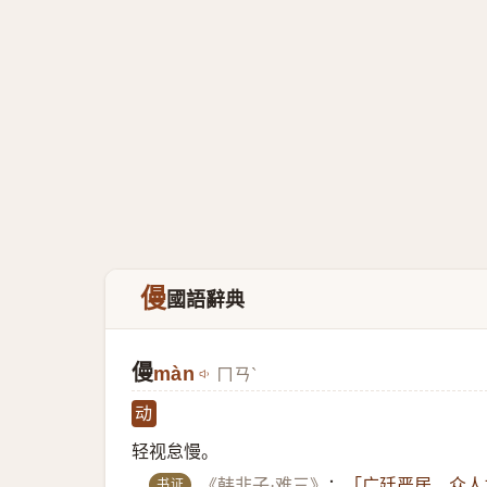
僈
國語辭典
僈
màn
ㄇㄢˋ
动
轻视怠慢。
书证
《韩非子·难三》
：
「广廷严居，众人