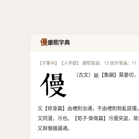
僈
康熙字典
【子集中】【人字部】 康熙笔画：13 部外笔画：11
〔古文〕
【集韻】莫晏切，
𣍑
又【修身篇】由禮則治通，不由禮則勃亂提僈
又同漫，污也。【荀子·榮辱篇】污僈突盜，
又與慢嫚謾通。