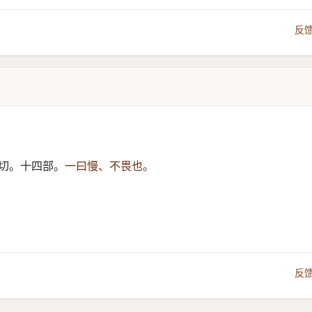
反
切。十四部。
一曰慢、不畏也。
反