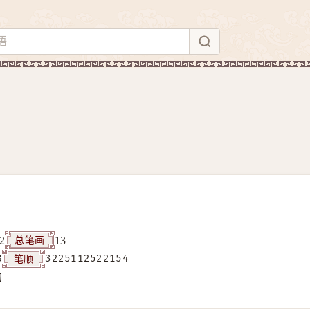
总笔画
2
13
笔顺
8
3225112522154
构