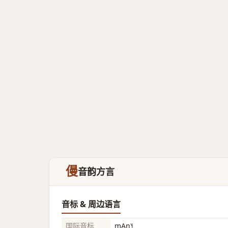
僈
音韵方言
音标 & 周边语言
国际音标
mĄn˥˧