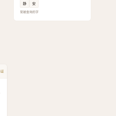
静
安
常被查询的字
书证