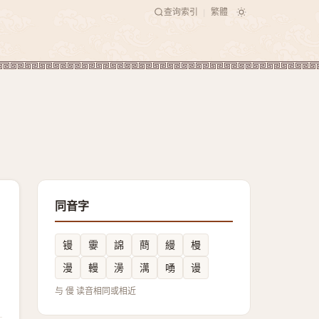
查询索引
繁體
|
同音字
镘
䨫
䛲
蔄
縵
槾
漫
䡬
澷
澫
㗈
谩
与 僈 读音相同或相近