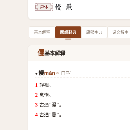
异体
基本解释
國語辭典
康熙字典
说文解字
僈
基本解释
僈
màn
ㄇㄢˋ
●
轻视。
怠惰。
古通“ 漫 ”。
古通“ 曼 ”。