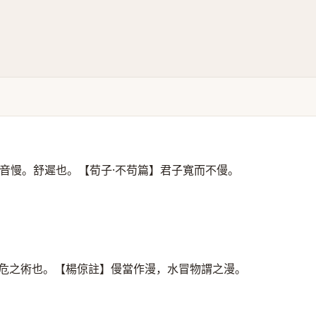
音慢。舒遲也。【荀子·不苟篇】君子寬而不僈。
。
常危之術也。【楊倞註】僈當作漫，水冒物謂之漫。