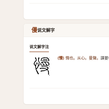
僈
说文解字
说文解字注
(慢)
憜也。从心。曼聲。
謀晏