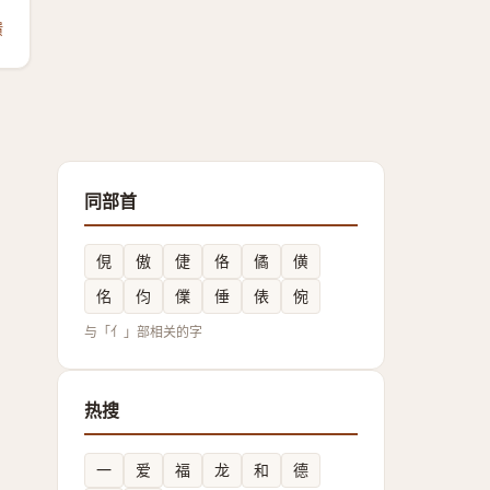
馈
同部首
俔
傲
倢
佫
僪
僙
佲
伨
㒒
倕
俵
倇
与「亻」部相关的字
热搜
一
爱
福
龙
和
德