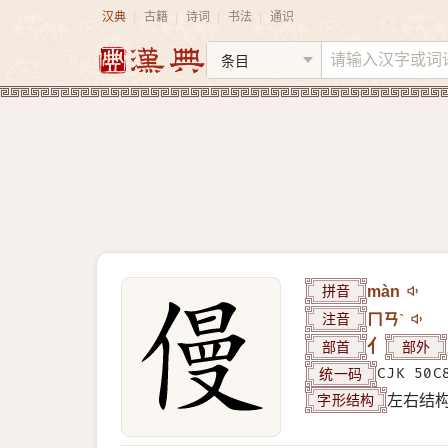
汉典
古籍
诗词
书法
通识
|
|
|
|
拼音
màn
注音
ㄇㄢˋ
部首
亻
部外
统一码
CJK 50C
字形结构
左右结