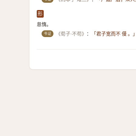
形
怠惰。
书证
《荀子·不苟》
：
「君子宽而不 僈 。