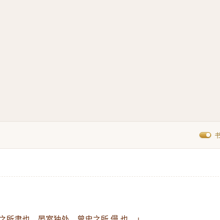
之所肃也，晏室独处，曾史之所 僈 也。」