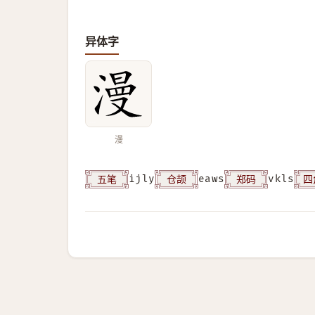
异体字
漫
五笔
仓颉
郑码
四
ijly
eaws
vkls