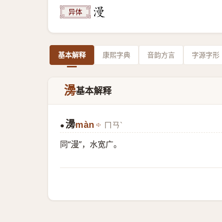
异体
基本解释
康熙字典
音韵方言
字源字形
澷
基本解释
澷
màn
ㄇㄢˋ
●
同“
漫
”，水宽广。