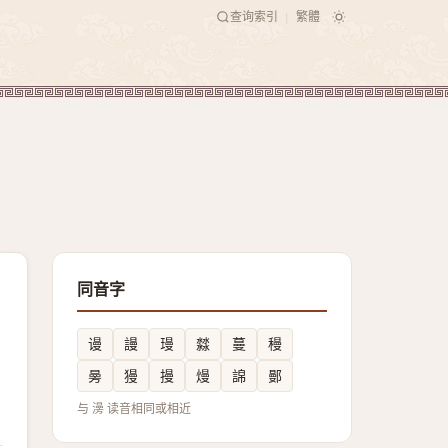
查询索引
繁體
|
同音字
谩
謾
㻴
㵘
蔓
䅼
㬅
獌
摱
熳
䛲
鄤
与 澷 读音相同或相近