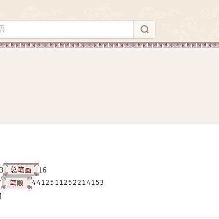
总笔画
3
16
笔顺
7
4412511252214153
构