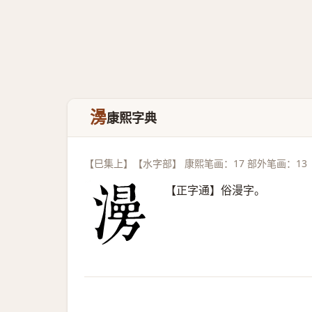
澷
康熙字典
【巳集上】【水字部】 康熙笔画：17 部外笔画：13
【正字通】俗漫字。