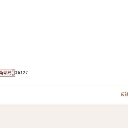
角号码
36127
反