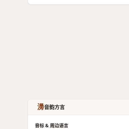
澷
音韵方言
音标 & 周边语言