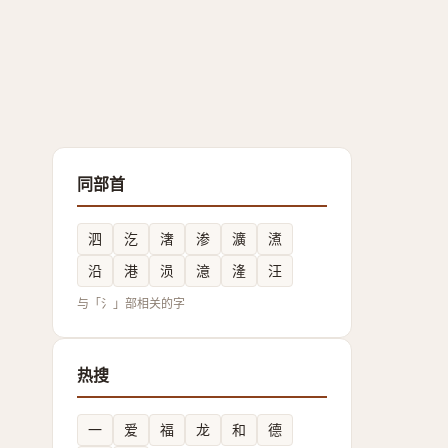
同部首
泗
汔
㵔
渗
瀇
㵭
沿
港
涢
澺
湰
汪
与「氵」部相关的字
热搜
一
爱
福
龙
和
德