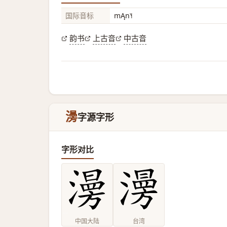
国际音标
mĄn˥˧
韵书
上古音
中古音
澷
字源字形
字形对比
中国大陆
台湾