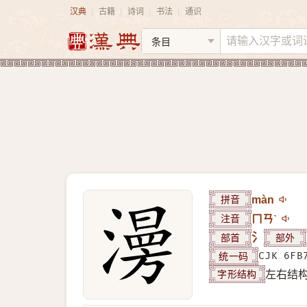
汉典
古籍
诗词
书法
通识
|
|
|
|
拼音
màn
注音
ㄇㄢˋ
部首
氵
部外
统一码
CJK 6FB
字形结构
左右结