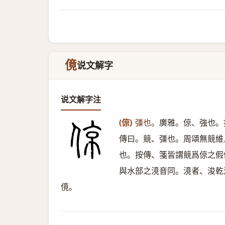
傹
说文解字
说文解字注
(倞)
彊也。
廣雅。倞、強也。
傳曰。競、彊也。周頌無競維
也。按傳、箋皆謂競爲倞之假
與水部之滰音同。滰者、浚乾
傹。