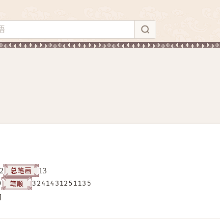
总笔画
2
13
笔顺
9
3241431251135
构