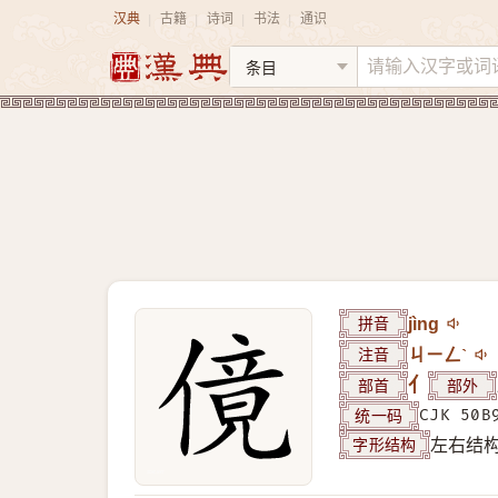
汉典
古籍
诗词
书法
通识
|
|
|
|
拼音
jìng
注音
ㄐㄧㄥˋ
部首
亻
部外
统一码
CJK 50B
字形结构
左右结