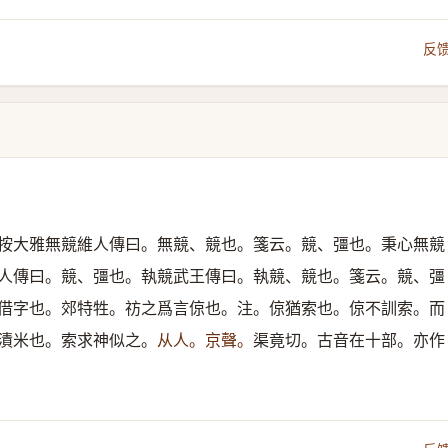
反
按大雅無競維人傳曰。無競、競也。箋云。競、彊也。秉心無競
人傳曰。競、彊也。執競武王傳曰。執競、競也。箋云。競、彊
借字也。郊特牲。祊之爲言倞也。注。倞猶索也。倞不訓索。而
漬米也。索求神似之。
从人。京聲。
渠竟切。古音在十部。亦作