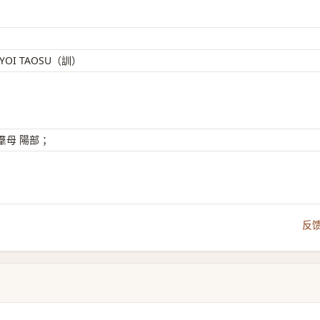
UYOI TAOSU（訓）
母 陽部 ；
反