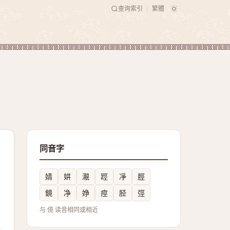
查询索引
繁體
|
同音字
婧
妌
㵾
踁
凈
脛
鏡
净
婙
痙
胫
弳
与 傹 读音相同或相近