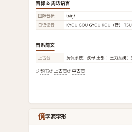
音标 & 周边语言
国际音标
tɕiŋ˥˧
日语读音
KYOU GOU GYOU KOU（音） TS
音系简文
上古音
黄侃系统：溪母 唐部 ；王力系统：羣
韵书
上古音
中古音
傹
字源字形