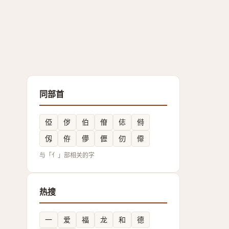
同部首
俹
㑕
伯
傄
俧
偫
仭
侟
儚
儮
仞
㒎
与「亻」部相关的字
热搜
一
爱
福
龙
和
德