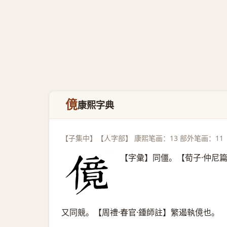
傹
康熙字典
【子集中】【人字部】 康熙笔画：13 部外笔画：11
【字彙】同僵。【荀子·仲尼
又同競。【周禮·春官·鍾師註】繁遏執傹也。