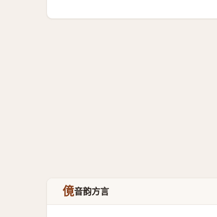
傹
音韵方言