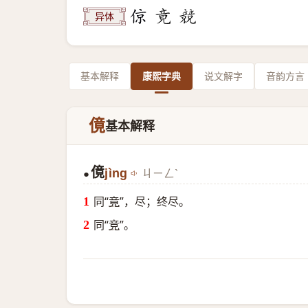
异体
基本解释
康熙字典
说文解字
音韵方言
傹
基本解释
傹
jìng
ㄐㄧㄥˋ
●
同“
竟
”，尽；终尽。
同“
竞
”。