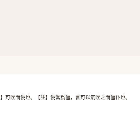
篇】可吹而傹也。【註】傹當爲僵，言可以氣吹之而僵仆也。