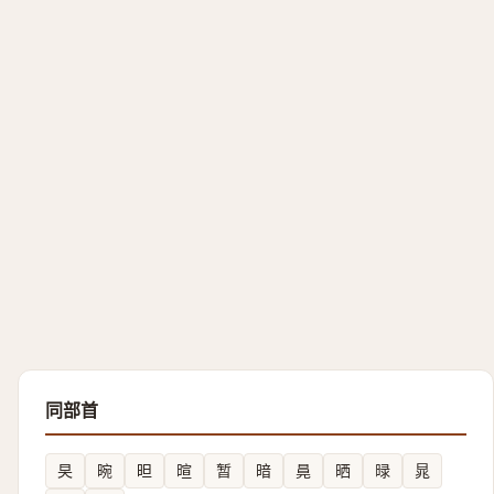
同部首
旲
晼
㫜
暄
暂
暗
㫯
晒
㫽
晁