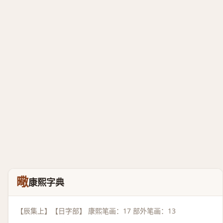
曔
康熙字典
【辰集上】【日字部】 康熙笔画：17 部外笔画：13