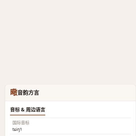
曔
音韵方言
音标 & 周边语言
国际音标
tɕiŋ˥˧