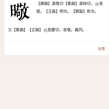
【廣韻】渠敬切【集韻】渠映切，
音
𠀤
競。【玉篇】明也。【類篇】乾也。
又【集韻】【正韻】
居慶切，音敬。義同。
𠀤
反馈