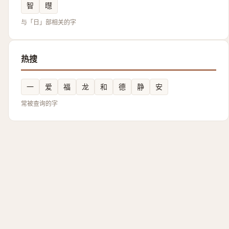
智
㬩
与「日」部相关的字
热搜
一
爱
福
龙
和
德
静
安
常被查询的字