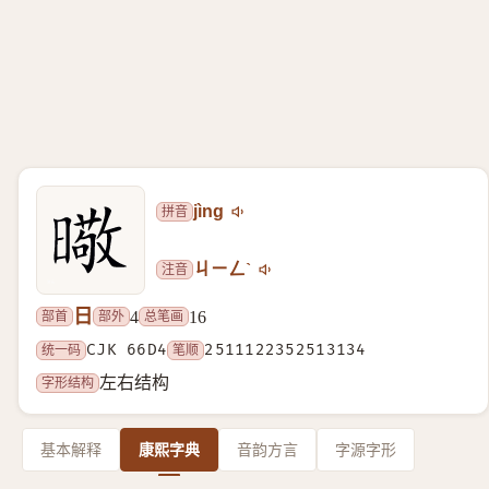
拼音
jìng
注音
ㄐㄧㄥˋ
日
部首
部外
总笔画
4
16
统一码
CJK 66D4
笔顺
2511122352513134
字形结构
左右结构
基本解释
康熙字典
音韵方言
字源字形