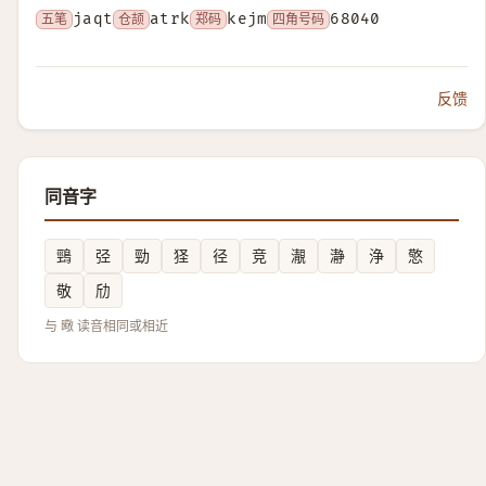
五笔
jaqt
仓颉
atrk
郑码
kejm
四角号码
68040
反馈
同音字
鵛
弪
勁
㹩
径
竞
㵾
瀞
浄
憼
敬
劤
与 曔 读音相同或相近