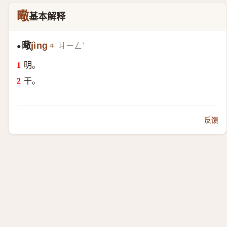
曔
基本解释
曔
jìng
ㄐㄧㄥˋ
●
明。
干。
反馈