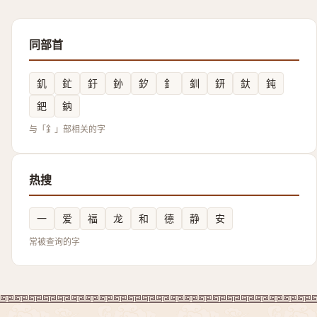
同部首
釠
釯
釪
釥
釸
釒
釧
鈃
釱
鈍
鈀
鈉
与「釒」部相关的字
热搜
一
爱
福
龙
和
德
静
安
常被查询的字