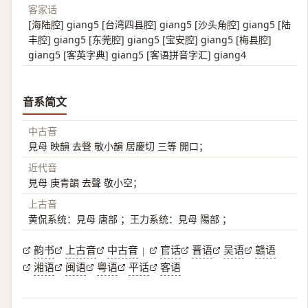
客家话
[海陆腔] giang5 [台湾四县腔] giang5 [沙头角腔] giang5 [陆
丰腔] giang5 [东莞腔] giang5 [宝安腔] giang5 [梅县腔]
giang5 [客英字典] giang5 [客语拼音字汇] giang4
音系简文
中古音
見母 映韻 去聲 敬小韻 居慶切 三等 開口；
近代音
見母 庚青韻 去聲 敬小空；
上古音
黄侃系统：見母 唐部 ；王力系统：見母 陽部 ；
韵书
上古音
中古音
官话
晋语
吴语
赣语
|
湘语
闽语
粤语
平话
客语