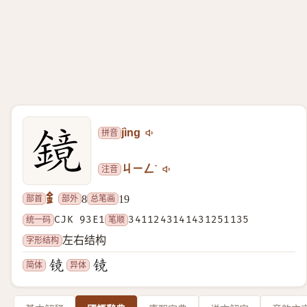
拼音
jìng
注音
ㄐㄧㄥˋ
釒
部首
部外
总笔画
8
19
统一码
CJK 93E1
笔顺
3411243141431251135
字形结构
左右结构
简体
异体