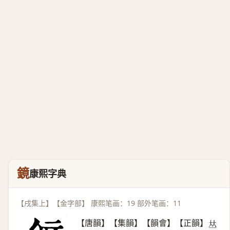
鏡
康熙字典
【戌集上】【金字部】 康熙笔画：19 部外笔画：11
【唐韻】【集韻】【韻會】【正韻】
𠀤