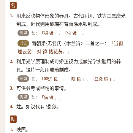
名
用来反映物体形象的器具。古代用铜、铁等金属磨光
1.
制成，近代则用玻璃在背面涂水银制成。
例如
如：
、
。
「铜 镜 」
「宝 镜 」
书证
南朝梁·无名氏〈木兰诗〉二首之一：
「当窗
理云鬓，对 镜 帖花黄。」
利用光学原理制成可矫正视力或做光学实验用的器
2.
具。镜片一般用玻璃制成。
例如
如：
、
、
。
「望远 镜 」
「眼 镜 」
「显微 镜 」
可供参考或警惕的事情。
3.
例如
如：
。
「借 镜 」
姓。如汉代有 镜 敛。
4.
动
映照。
1.