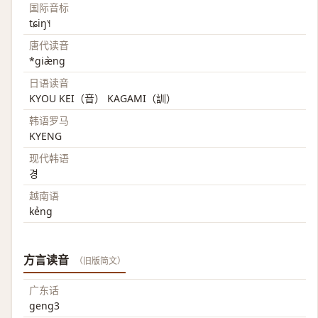
国际音标
tɕiŋ˥˧
唐代读音
*giæ̀ng
日语读音
KYOU KEI（音） KAGAMI（訓）
韩语罗马
KYENG
现代韩语
경
越南语
kẻng
方言读音
（旧版简文）
广东话
geng3