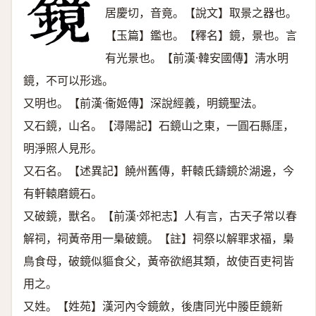
居慶切，音竟。【說文】取景之器也。
【玉篇】鑑也。【釋名】鏡，景也。言
有光景也。【前漢·韓安國傳】淸水明
鏡，不可以形逃。
又明也。【前漢·衞姬傳】深說經義，明鏡聖法。
又石鏡，山名。【潯陽記】石鏡山之東，一圓石縣厓，
明淨照人見形。
又石名。【述異記】饒州舊傳，軒轅氏鑄鏡於湖邊，今
有軒轅磨鏡石。
又破鏡，獸名。【前漢·郊祀志】人有言，古天子常以春
解祠，祠黃帝用一梟破鏡。【註】祠祭以解罪求福，梟
鳥食母，破鏡似貙食父，黃帝欲絕其類，故使百吏祠皆
用之。
又姓。【姓苑】漢河內令鏡斂，後唐同光中媵臣鏡新