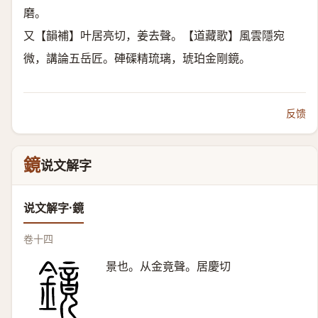
磨。
又【韻補】叶居亮切，姜去聲。【道藏歌】風雲隱宛
微，講論五岳匠。硨磲精琉璃，琥珀金剛鏡。
反馈
鏡
说文解字
说文解字·鏡
卷十四
景也。从金竟聲。居慶切