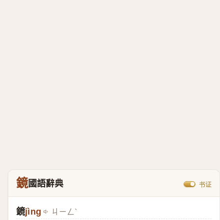
鏡
國語辭典
书证
鏡
jìng
ㄐㄧㄥˋ