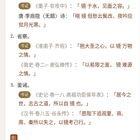
书证
《墨子·非攻中》
：
「 镜 于水，见面之容。」
唐·李商隐〈无题〉诗：
「晓 镜 但愁云鬓改，夜吟应
觉月光寒。」
省察。
2.
书证
《淮南子·齐俗》
：
「抱大圣之心，以 镜 万物
之情。」
《南史·卷二○·谢弘微传》
：
「以易限之鉴， 镜 难源
之情。」
鉴诫。
3.
书证
《史记·卷一八·高祖功臣侯年表》
：
「居今之
世，志古之道，所以自 镜 也。」
《汉书·卷八五·谷永传》
：
「愿陛下追观夏、商、
周、秦所以失之，以镜考己行。」
形