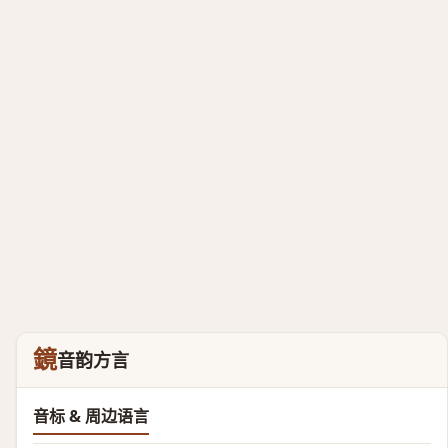
鏡
音韵方言
音标 & 周边语言