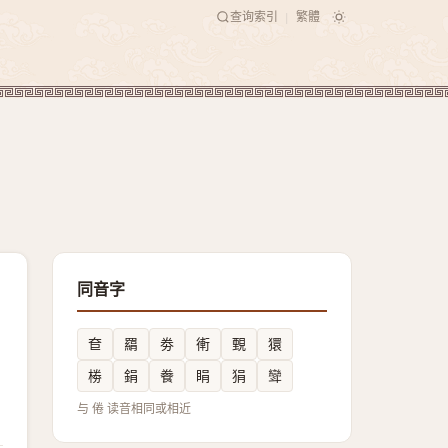
查询索引
繁體
|
同音字
奆
羂
劵
䡓
䚈
獧
椦
鋗
餋
睊
狷
㪻
与 倦 读音相同或相近