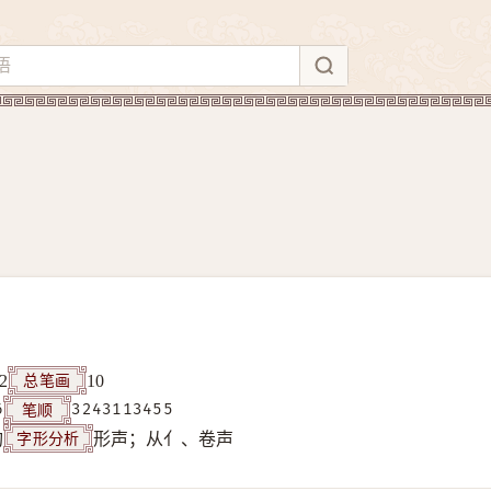
总笔画
2
10
笔顺
6
3243113455
字形分析
构
形声；从亻、卷声