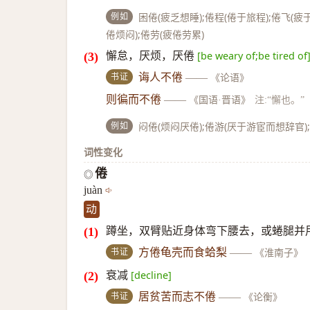
例如
困倦(疲乏想睡);倦程(倦于旅程);倦飞(
倦烦闷);倦劳(疲倦劳累)
懈怠，厌烦，厌倦
[be weary of;be tired of
书证
诲人不倦
——
《论语》
则徧而不倦
——
《国语·晋语》
注:“懈也。”
例如
闷倦(烦闷厌倦);倦游(厌于游宦而想辞官)
词性变化
倦
◎
juàn
动
蹲坐，双臂贴近身体弯下腰去，或蜷腿并用
书证
方倦龟壳而食蛤梨
——
《淮南子》
衰减
[decline]
书证
居贫苦而志不倦
——
《论衡》