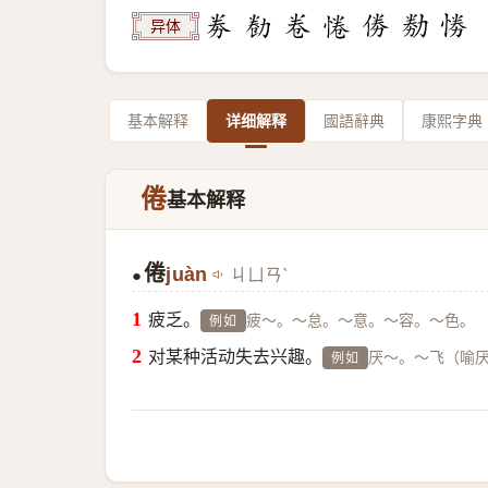
异体
基本解释
详细解释
國語辭典
康熙字典
倦
基本解释
倦
juàn
ㄐㄩㄢˋ
●
疲乏。
疲～。～怠。～意。～容。～色。
例如
对某种活动失去兴趣。
厌～。～飞（喻
例如