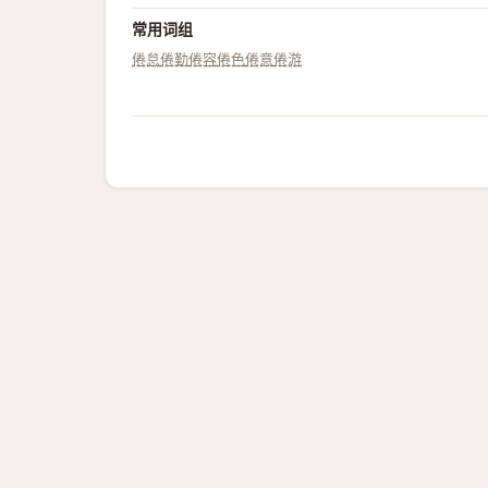
常用词组
倦怠
倦勤
倦容
倦色
倦意
倦游