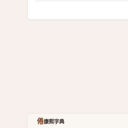
倦
康熙字典