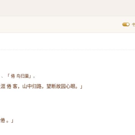
、
。
」
「 倦 鸟归巢」
涯 倦 客，山中归路，望断故园心眼。」
倦 。」