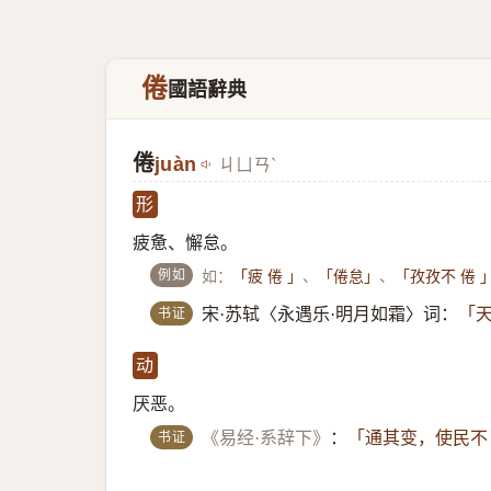
倦
國語辭典
倦
juàn
ㄐㄩㄢˋ
形
疲惫、懈怠。
例如
如：
、
、
「疲 倦 」
「倦怠」
「孜孜不 倦 
书证
宋·苏轼〈永遇乐·明月如霜〉词：
「天
动
厌恶。
书证
《易经·系辞下》
：
「通其变，使民不 