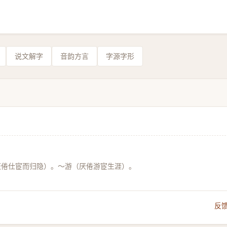
说文解字
音韵方言
字源字形
厌倦仕宦而归隐）。～游（厌倦游宦生涯）。
反