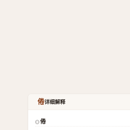
倦
详细解释
倦
◎