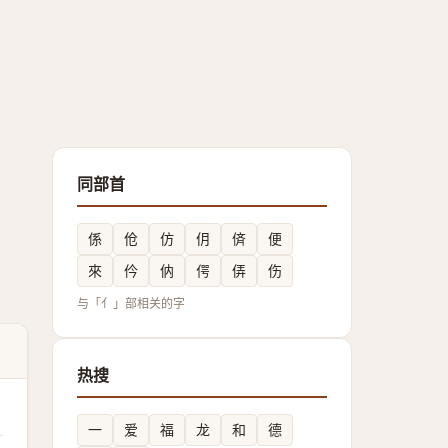
同部首
係
伧
仿
仴
㑪
便
來
仱
㐻
偔
㑝
伤
与「亻」部相关的字
热搜
一
爱
福
龙
和
德