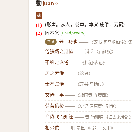
勌
juàn
动
(形声。从人，卷声。本义:疲倦，劳累)
同本义
[tired;weary]
书证
倦，疲也
——
《汉书·司马相如传》
倦狭路之迫隘
——
潘岳 《西征赋》
不继之以倦
——
《礼记·表记》
居之无倦
——
《论语》
士卒罢倦
——
《汉书·严助传》
文倦于事
——
《战国策·齐策四》
劳苦倦极
——
《史记·屈原贾生列传》
鸟倦飞而知还
——
晋·陶渊明 《归去来兮辞
相公倦
——
明·宗臣 《报刘一丈书》