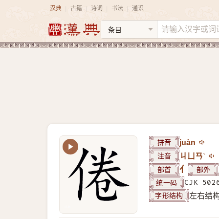
汉典
古籍
诗词
书法
通识
|
|
|
|
拼音
juàn
注音
ㄐㄩㄢˋ
部首
亻
部外
统一码
CJK 502
字形结构
左右结