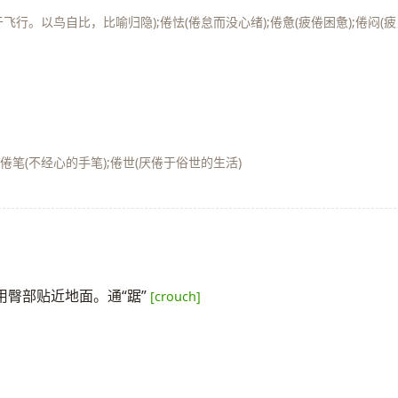
疲于飞行。以鸟自比，比喻归隐);倦怯(倦怠而没心绪);倦惫(疲倦困惫);倦闷(疲
]
;倦笔(不经心的手笔);倦世(厌倦于俗世的生活)
臀部贴近地面。通“踞”
[crouch]