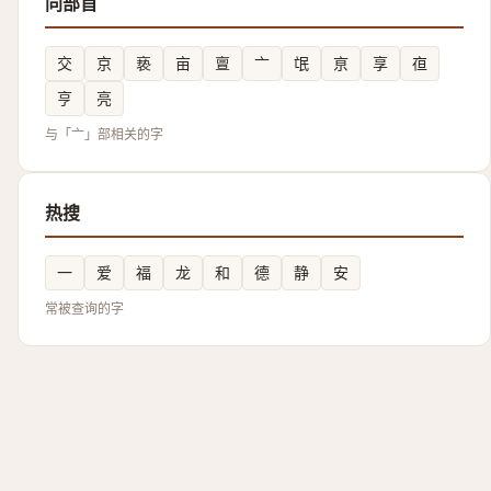
同部首
交
京
亵
亩
亶
亠
氓
亰
享
亱
亨
亮
与「亠」部相关的字
热搜
一
爱
福
龙
和
德
静
安
常被查询的字