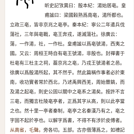
昕史記攷異曰：殷本紀：湯始居亳。皇
甫謐曰：梁國榖熟爲南亳，湯所都也。
立政三亳，皆非京兆之亳亭。秦本紀：寧公二年遣兵伐
蕩社，三年與亳戰，亳王奔戎，遂滅蕩社。徐廣云：
蕩，一作湯，社，一作杜。皇甫謐以爲亳號湯，西夷之
國。又云：周桓王時自有亳王號湯，非殷也。封禪書于
杜亳有三杜主之祠，葢京兆之亳，乃戎王號湯者之邑。
徐廣以爲殷湯所起，其不然乎。然此篇稱作事者必於東
南，收功實者常於西北，乃述禹興西羌，周始豐鎬，而
及湯之起亳，則史公固以關中之亳系之湯矣。按許不言
三亳，而獨言杜陵亳亭者，正爲其字从高，則以此亭當
之也。然十里一亭者秦制，亳亭之名秦漢乃有之，亳之
字固不起於亭也。以解字爲書，不得不有涉於皮傅者。
从高省，乇聲。
旁各切。五部。古亦借薄爲之，如禮記