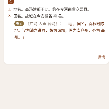
名
地名。商汤建都于此。约在今河南省商邱县。
1.
国名。故城在今安徽省 亳 县。
2.
书证
《广韵·入声·铎韵》
：
「 亳 ，国名，春秋时陈
地。汉为沛之谯县，魏为谯郡，晋为南兖州，齐为 亳
州。」
反馈