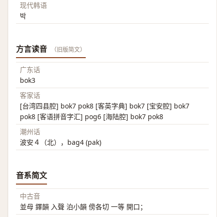
现代韩语
박
方言读音
（旧版简文）
广东话
bok3
客家话
[台湾四县腔] bok7 pok8 [客英字典] bok7 [宝安腔] bok7
pok8 [客语拼音字汇] pog6 [海陆腔] bok7 pok8
潮州话
波安４（北），bag4 (pak)
音系简文
中古音
並母 鐸韻 入聲 泊小韻 傍各切 一等 開口；