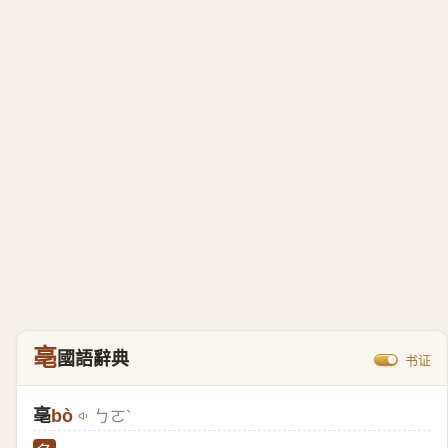
亳
國語辭典
书证
亳
bò
ㄅㄛˋ