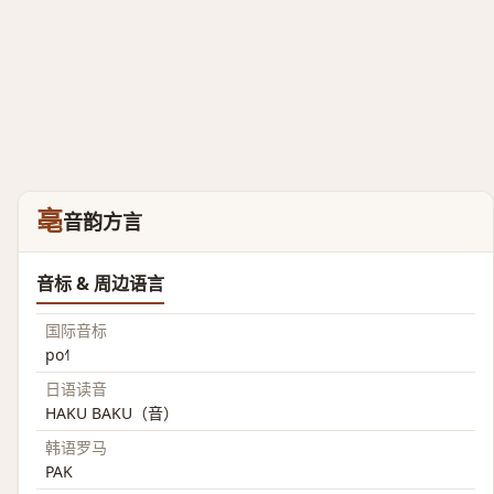
亳
音韵方言
音标 & 周边语言
国际音标
po˧˥
日语读音
HAKU BAKU（音）
韩语罗马
PAK