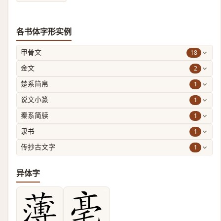
各书体字形实例
18
甲骨文
2
金文
1
楚系简帛
1
说文小篆
1
秦系简牍
1
隶书
1
传抄古文字
异体字