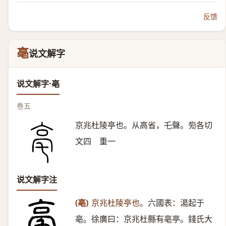
反馈
亳
说文解字
说文解字·亳
卷五
京兆杜陵亭也。从高省，乇聲。㫄各切
文四 重一
说文解字注
(亳)
京兆杜陵亭也。
六國表：湯起于
亳。徐廣曰：京兆杜縣有亳亭。錢氏大