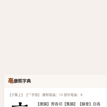
亳
康熙字典
【子集上】【亠字部】 康熙笔画：10 部外笔画：8
【唐韻】旁各切【集韻】【韻會】白各