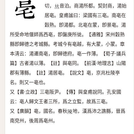
切，
音泊。商湯所都。契封商，湯始
𠀤
居亳。皇甫謐曰：梁國有三亳。南亳在
穀熟。卽湯都。北亳在蒙，卽景亳。湯
所受命地偃師爲西亳，卽盤庚所徙。【通雅】宋州穀熟
縣卽歸德之考城縣。考城今有亳越，有大蒙，小蒙。章
本淸云：湯遷南亳，卽歸德府。亳一作薄。【荀子·議兵
篇】古者湯以薄。【註】與亳同。【前漢·地理志】山陽
郡有薄縣。【註】湯居亳。【說文】亳，京兆杜陵亭
名。則又一亳也。
又【書·立政】三亳阪尹。【傳】與皇甫說同。孔安國
云：亳人歸文王者三所，爲之立監，故爲三亳。
又【廣韻】亳，國名。春秋
地，漢爲沛之譙縣，晉爲
𨻰
南兗州，後周爲亳州。