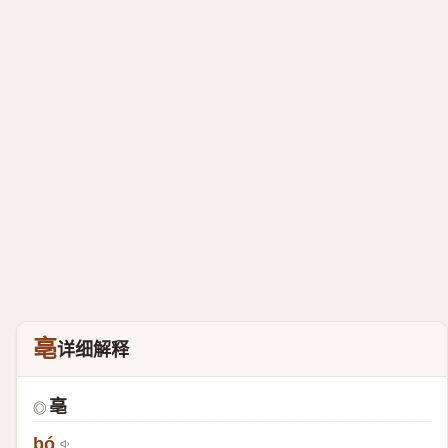
亳
详细解释
亳
◎
bó