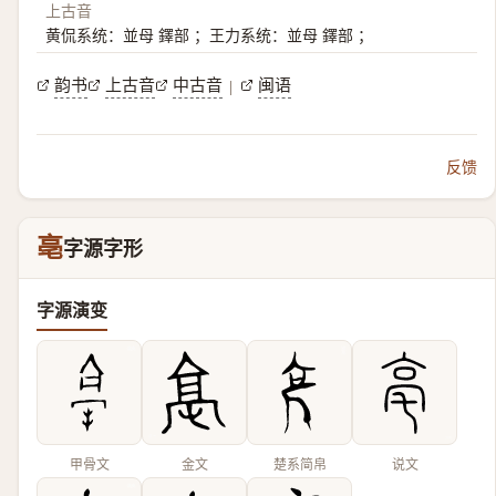
上古音
黄侃系统：並母 鐸部 ；王力系统：並母 鐸部 ；
韵书
上古音
中古音
闽语
|
反馈
亳
字源字形
字源演变
甲骨文
金文
楚系简帛
说文