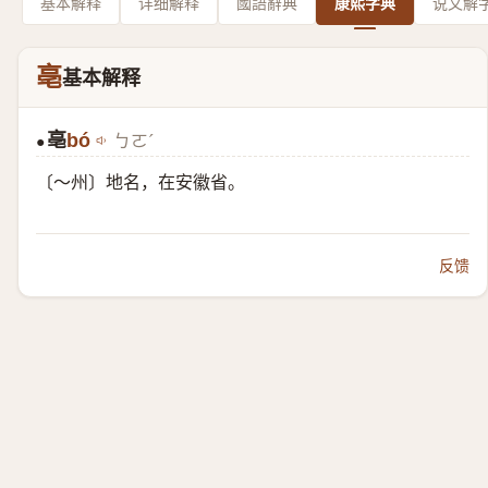
基本解释
详细解释
國語辭典
康熙字典
说文解
亳
基本解释
亳
bó
ㄅㄛˊ
●
〔～州〕地名，在安徽省。
反馈