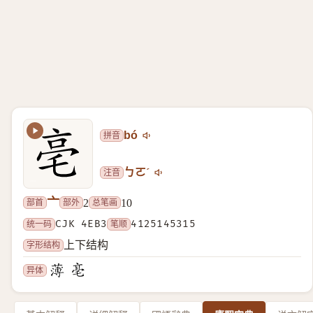
拼音
bó
注音
ㄅㄛˊ
亠
部首
部外
总笔画
2
10
统一码
CJK 4EB3
笔顺
4125145315
字形结构
上下结构
异体