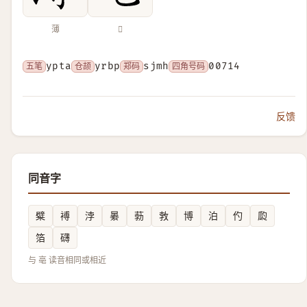
薄
𠅢
五笔
ypta
仓颉
yrbp
郑码
sjmh
四角号码
00714
反馈
同音字
糪
䙏
浡
㬧
葧
㪍
博
泊
仢
瓝
箔
礴
与 亳 读音相同或相近