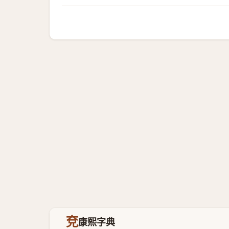
兗
康熙字典