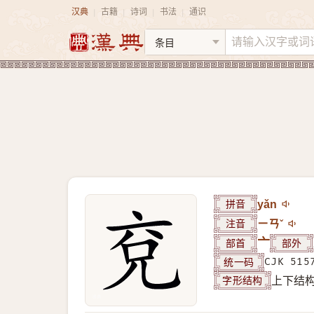
汉典
古籍
诗词
书法
通识
|
|
|
|
拼音
yǎn
注音
ㄧㄢˇ
部首
亠
部外
统一码
CJK 515
字形结构
上下结