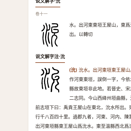
说文解字·沇
卷十一
水。出河東東垣王屋山，東爲
出。以轉切
说文解字注·沇
(沇)
沇水。出河東垣東王屋山
作河東東垣，誤倒一字，今依
縣故東垣非此地。若晉史、宋
二志同。今山西絳州垣曲縣，
前志垣下曰：禹貢王屋山在東北，沇水所出。
行千八百四十里。過郡九者，河東、河内、陳
出河東垣縣東王屋山爲沇水。東至溫縣西北爲