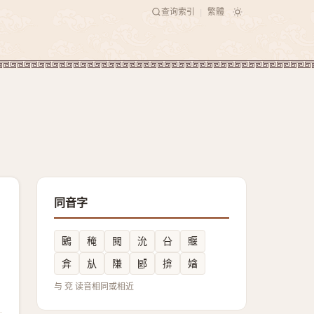
查询索引
繁體
|
同音字
鶠
䅖
䦧
沇
㕣
䞁
弇
㫃
隒
郾
揜
㜝
与 兗 读音相同或相近