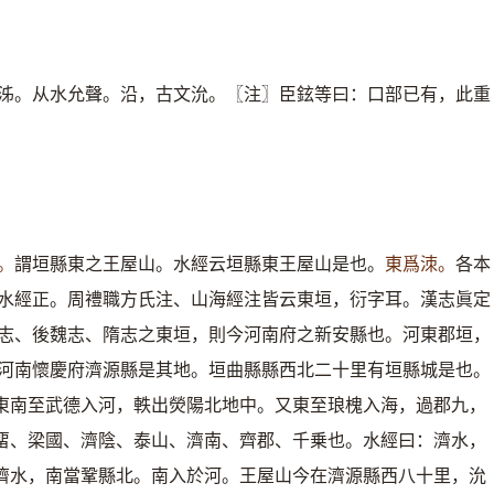
泲。从水允聲。沿，古文沇。〖注〗臣鉉等曰：口部已有，此重
。
謂垣縣東之王屋山。水經云垣縣東王屋山是也。
東爲洓。
各本
水經正。周禮職方氏注、山海經注皆云東垣，衍字耳。漢志眞定
志、後魏志、隋志之東垣，則今河南府之新安縣也。河東郡垣，
河南懷慶府濟源縣是其地。垣曲縣縣西北二十里有垣縣城是也。
東南至武德入河，軼出熒陽北地中。又東至琅槐入海，過郡九，
畱、梁國、濟陰、泰山、濟南、齊郡、千乗也。水經曰：濟水，
濟水，南當鞏縣北。南入於河。王屋山今在濟源縣西八十里，沇