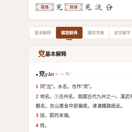
简体
异体
基本解释
國語辭典
康熙字典
说文解字
兗
基本解释
兗
yǎn
ㄧㄢˇ
●
同“
沇
”。水名。也作“渷”。
地名。①古州名，我國古代九州之一。漢武
縣名。在山東省中部偏南，津浦鐵路經此。
括，箭的末端。
姓。