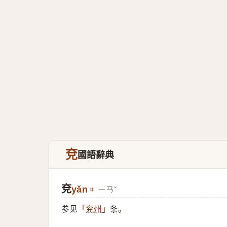
兗
國語辭典
兗
yǎn
ㄧㄢˇ
参见
条。
「
兖州
」