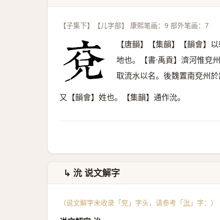
【子集下】【儿字部】 康熙笔画：9 部外笔画：7
【唐韻】【集韻】【韻會】以
地也。【書·禹貢】濟河惟兗
取流水以名。後魏置南兗州於
又【韻會】姓也。【集韻】通作沇。
↳ 沇 说文解字
（说文解字未收录「兗」字头，请参考「
沇
」字：）