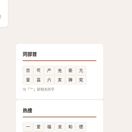
馈
同部首
京
亪
产
充
亵
亢
亶
亯
六
亥
亸
兖
与「亠」部相关的字
热搜
一
爱
福
龙
和
德