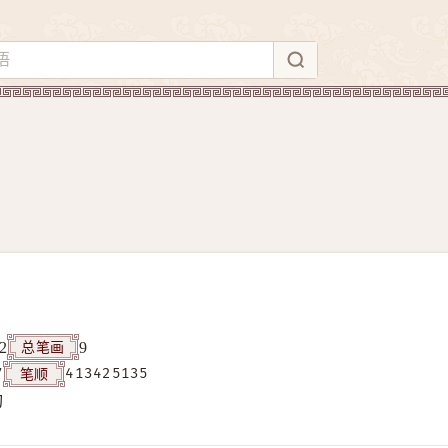
总笔画
2
9
笔顺
7
413425135
构