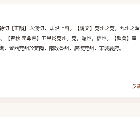
轉切【正韻】以淺切，
沿上聲。【說文】兗州之兗，九州之渥
𠀤
州。【春秋·元命包】五星爲兗州。兗，端也，信也。【韻會】蓋
譙，置西兗州於定陶，隋改魯州，唐復兗州，宋襲慶府。
反