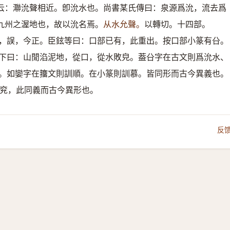
云：㶌沇聲相近。卽沇水也。尚書某氏傳曰：泉源爲沇，流去爲
九州之渥地也，故以沇名焉。
从水允聲。
以轉切。十四部。
，誤，今正。臣鉉等曰：口部已有，此重出。按口部小篆有㕣。
下曰：山閒淊泥地，從口，從水敗皃。葢㕣字在古文則爲沇水、
。如孌字在籒文則訓順。在小篆則訓慕。皆同形而古今異義也。
兖，此同義而古今異形也。
反