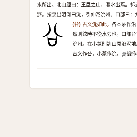
水所出。北山經曰：王屋之山，㶌水出焉。郭
濟。按泉出沮洳曰沇，引伸爲沇州。口部曰：
(㕣)
古文沇如此。
各本篆作沿
然則鉉時不從水旁也。口部㕣
沇州。在小篆則訓山閒淊泥地
古文作㕣，小篆作沇，
變作
𥛬