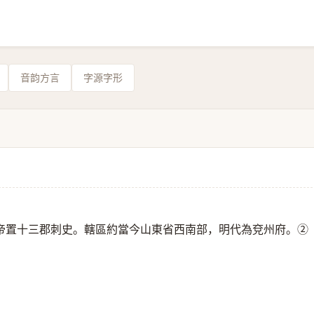
音韵方言
字源字形
帝置十三郡刺史。轄區約當今山東省西南部，明代為兗州府。②