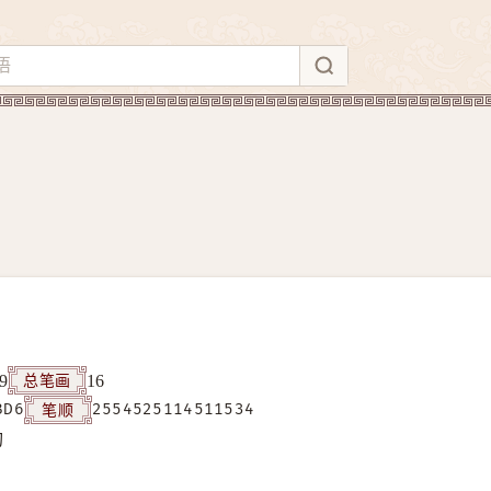
总笔画
9
16
笔顺
BD6
2554525114511534
构