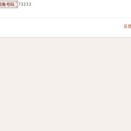
四角号码
73232
反