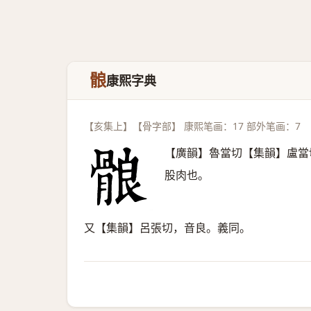
䯖
康熙字典
【亥集上】【骨字部】 康熙笔画：17 部外笔画：7
【廣韻】魯當切【集韻】盧當
股肉也。
又【集韻】呂張切，音良。義同。