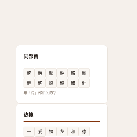
同部首
髊
骻
髈
䯍
䯦
髌
䯎
䯔
髗
䯥
髉
骬
与「骨」部相关的字
热搜
一
爱
福
龙
和
德