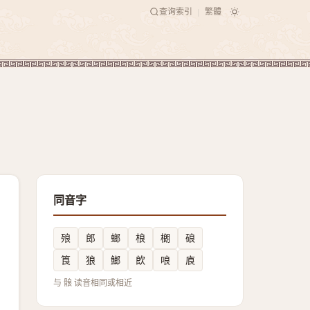
查询索引
繁體
|
同音字
㱢
郎
螂
桹
樃
硠
筤
狼
䱶
欴
哴
㢃
与 䯖 读音相同或相近