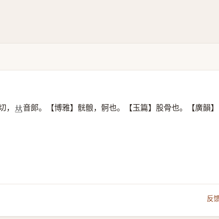
切，
音郞。【博雅】䯑䯖，䯊也。【玉篇】股骨也。【廣韻】
𠀤
反