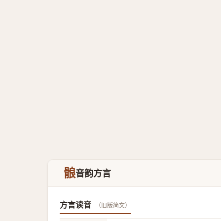
䯖
音韵方言
方言读音
（旧版简文）