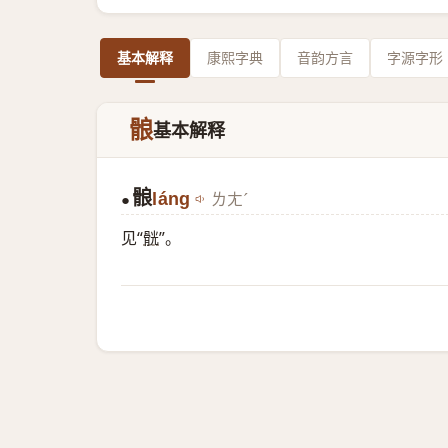
基本解释
康熙字典
音韵方言
字源字形
䯖
基本解释
䯖
láng
ㄌㄤˊ
●
见“
䯑
”。