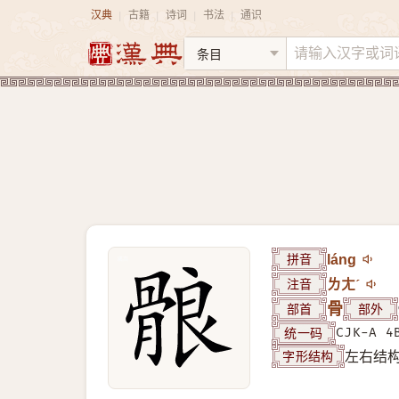
汉典
古籍
诗词
书法
通识
|
|
|
|
拼音
láng
注音
ㄌㄤˊ
部首
骨
部外
统一码
CJK-A 4
字形结构
左右结