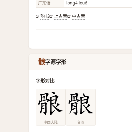
广东话
long4 lou6
韵书
上古音
中古音
䯖
字源字形
字形对比
中国大陆
台湾