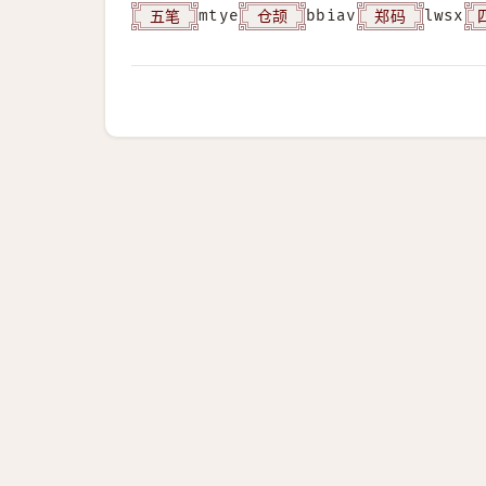
五笔
仓颉
郑码
mtye
bbiav
lwsx