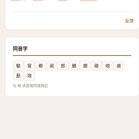
反馈
同音字
駺
䆡
榔
阆
郎
䱶
嫏
硠
哴
㢃
蓈
琅
与 斏 读音相同或相近