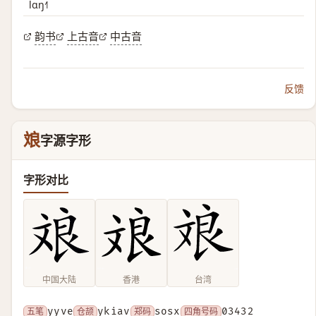
lɑŋ˧˥
韵书
上古音
中古音
反馈
斏
字源字形
字形对比
中国大陆
香港
台湾
五笔
yyve
仓颉
ykiav
郑码
sosx
四角号码
03432