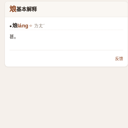
斏
基本解释
斏
láng
ㄌㄤˊ
●
甚。
反馈