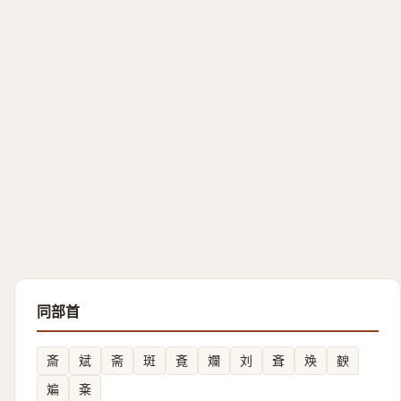
同部首
斎
斌
斋
斑
斍
斕
刘
斊
㪱
斔
斒
㪰