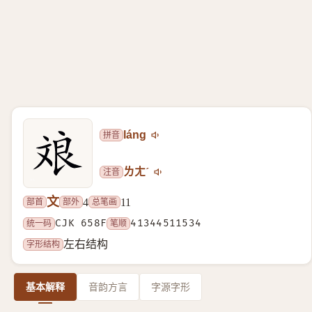
拼音
láng
注音
ㄌㄤˊ
文
部首
部外
总笔画
4
11
统一码
CJK 658F
笔顺
41344511534
字形结构
左右结构
基本解释
音韵方言
字源字形