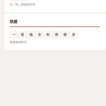
与「文」部相关的字
热搜
一
爱
福
龙
和
德
静
安
常被查询的字