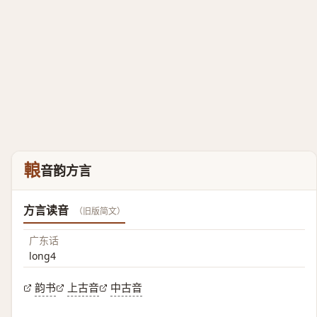
䡙
音韵方言
方言读音
（旧版简文）
广东话
long4
韵书
上古音
中古音