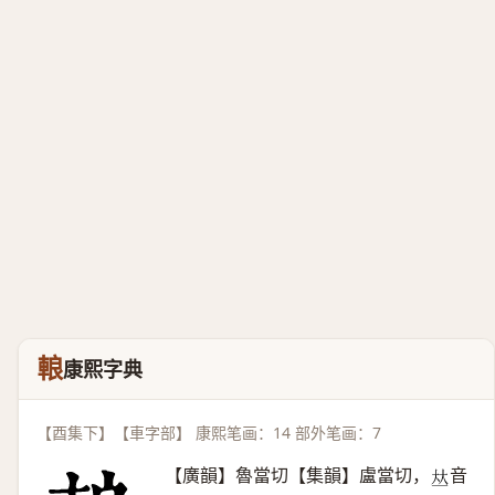
䡙
康熙字典
【酉集下】【車字部】 康熙笔画：14 部外笔画：7
【廣韻】魯當切【集韻】盧當切，
音
𠀤