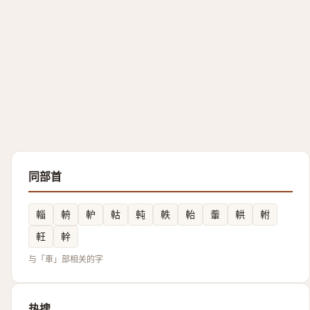
同部首
輜
輈
䡎
軲
軘
軼
軩
䡨
輁
軵
軖
龫
与「車」部相关的字
热搜