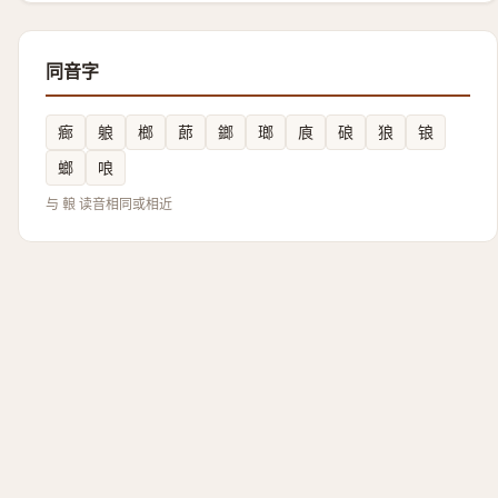
同音字
㾿
躴
榔
蓈
鎯
瑯
㢃
硠
狼
锒
螂
哴
与 䡙 读音相同或相近