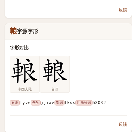
反馈
䡙
字源字形
字形对比
中国大陆
台湾
五笔
lyve
仓颉
jjiav
郑码
fksx
四角号码
53032
反馈