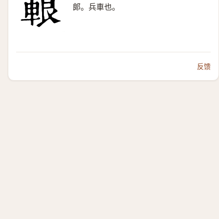
郞。兵車也。
反馈