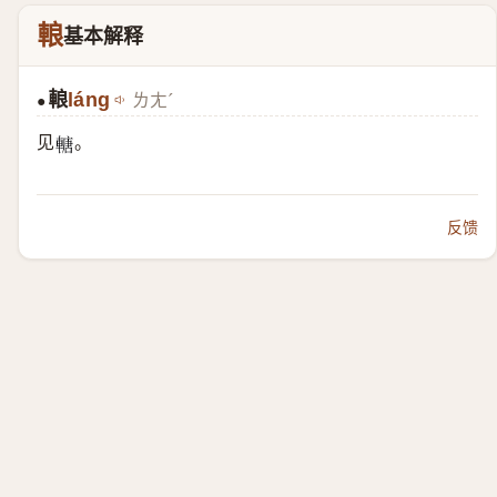
䡙
基本解释
䡙
láng
ㄌㄤˊ
●
见
。
𨍴
反馈