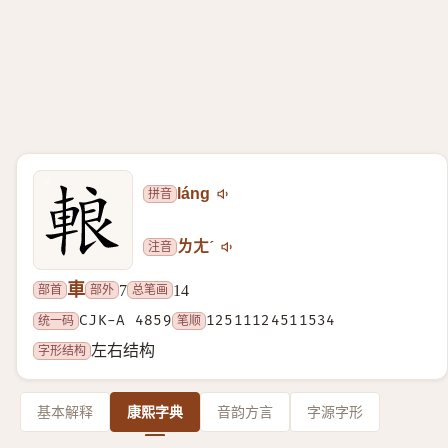
拼音
láng
注音
ㄌㄤˊ
車
部首
部外
总笔画
7
14
统一码
CJK-A 4859
笔顺
12511124511534
字形结构
左右结构
基本解释
康熙字典
音韵方言
字源字形