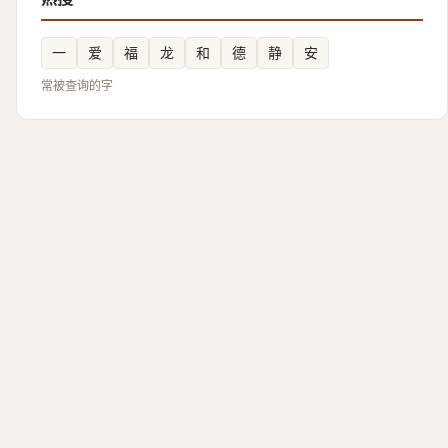
一
爱
福
龙
和
德
静
安
常被查询的字