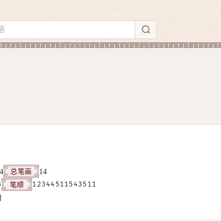
总笔画
4
14
笔顺
3
12344511543511
构