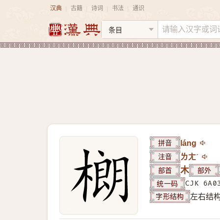
汉典
古籍
诗词
书法
通识
|
|
|
|
拼音
láng
注音
ㄌㄤˊ
部首
木
部外
统一码
CJK 6A0
字形结构
左右结