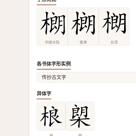
中国大陆
香港
台湾
各书体字形实例
传抄古文字
异体字
桹
㮾