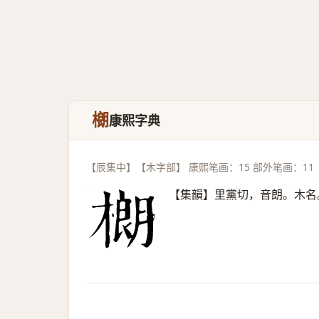
樃
康熙字典
【辰集中】【木字部】 康熙笔画：15 部外笔画：11
【集韻】里黨切，音朗。木名