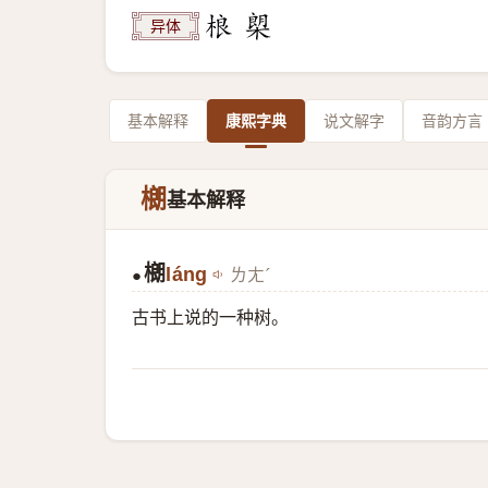
异体
基本解释
康熙字典
说文解字
音韵方言
樃
基本解释
樃
láng
ㄌㄤˊ
●
古书上说的一种树。