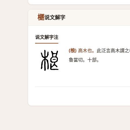
樃
说文解字
说文解字注
(桹)
高木也。
此泛言高木謂之
魯當切。十部。