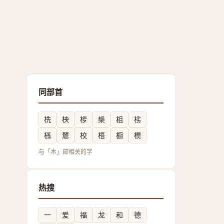
同部首
㭠
柍
㭮
椝
柤
㭞
槂
㯄
校
梧
橱
槚
与「木」部相关的字
热搜
一
爱
福
龙
和
德