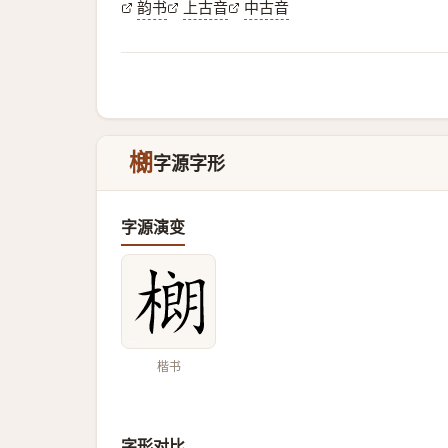
韵书
上古音
中古音
樃
字源字形
字源演变
楷书
字形对比