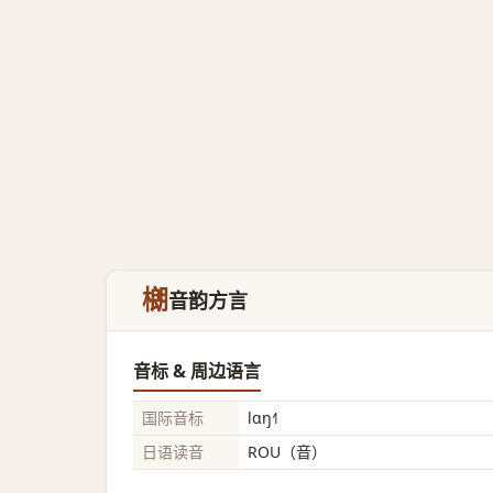
樃
音韵方言
音标 & 周边语言
国际音标
lɑŋ˧˥
日语读音
ROU（音）