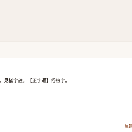
。見樠字註。【正字通】俗桹字。
反