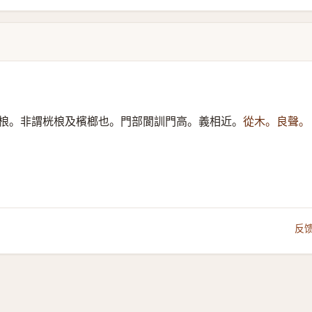
桹。非謂桄桹及檳榔也。門部閬訓門高。義相近。
從木。良聲。
反