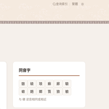
查询索引
繁體
|
同音字
䯖
硠
琅
㾿
廊
駺
蜋
郒
嫏
筤
狼
躴
与 樃 读音相同或相近