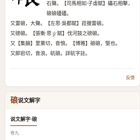
石聲。【司馬相如·子虛賦】礧石相擊，
硠硠礚礚。
又雷硠，大聲。【左思·吳都賦】菈擸雷硠。
又磅硠。【張衡·思
賦】伐河鼓之磅硠。
𤣥
又【集韻】里黨切，音悢。【博雅】硠硠，堅也。
又郞宕切，音浪。砊硠。詳砊字註。
反馈
硠
说文解字
说文解字·硠
卷九