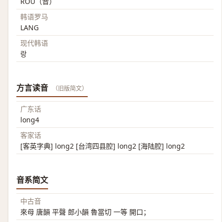
ROU（音）
韩语罗马
LANG
现代韩语
랑
方言读音
（旧版简文）
广东话
long4
客家话
[客英字典] long2 [台湾四县腔] long2 [海陆腔] long2
音系简文
中古音
來母 唐韻 平聲 郎小韻 魯當切 一等 開口；