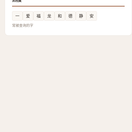
一
爱
福
龙
和
德
静
安
常被查询的字