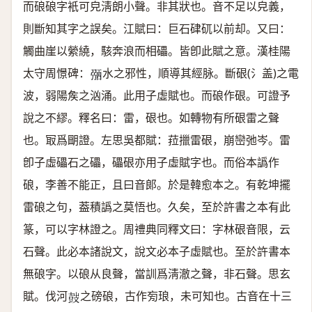
而硠硠字衹可皃淸朗小聲。非其狀也。音不足以皃義，
則斷知其字之誤矣。江賦曰：巨石硉矹以前却。又曰：
觸曲崖以縈繞，駭奔浪而相礧。皆卽此賦之意。漢桂陽
太守周憬碑：
水之邪性，順導其經脉。斷硍(氵盖)之電
𢐀
波，弱陽矦之汹涌。此用子虛賦也。而硠作硍。可證予
說之不繆。釋名曰：雷，硍也。如轉物有所硍雷之聲
也。冣爲朙證。左思吳都賦：菈擸雷硍，崩巒弛岑。雷
卽子虛礧石之礧，礧硍亦用子虛賦字也。而俗本譌作
硠，李善不能正，且曰音郞。於是韓愈本之。有乾坤擺
雷硠之句，葢積譌之莫悟也。久矣，至於許書之本有此
篆，可以字林證之。周禮典同釋文曰：字林硍音限，云
石聲。此必本諸說文，說文必本子虛賦也。至於許書本
無硠字。以硠从良聲，當訓爲淸澈之聲，非石聲。思玄
賦。伐河
之磅硠，古作㫄琅，未可知也。古音在十三
𡔷