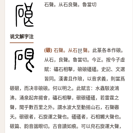
石聲。从石良聲。魯當切
说文解字注
(硍)
石聲。从石
聲。
此篆各本作硠。
𥃩
从石，良聲。魯當切。今正。按今子虛
賦：礧石相擊，硠硠礚礚。史記、文選
皆同。漢書且作琅，以音求義，則當爲
硍硍，而决非硠硠。何以明之。此賦言：水蟲駭波鴻
沸，涌泉起奔揚會，礧石相擊，硍硍礚礚，若雷霆之
聲，聞乎數百里之外。謂水波大至動摇山石，石聲磤
天。硍硍者，石旋運之聲也。礚礚者，石相觸大聲也。
硍篇、韵音諧眼切。古音讀如痕。可以皃石旋運大聲，