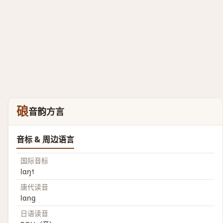
硠
音韵方言
音标 & 周边语言
国际音标
lɑŋ˧˥
唐代读音
lɑng
日语读音