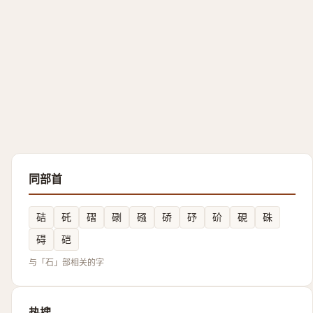
同部首
硈
矺
磖
䃗
䃨
硚
䂛
砎
硯
硃
碍
硙
与「石」部相关的字
热搜