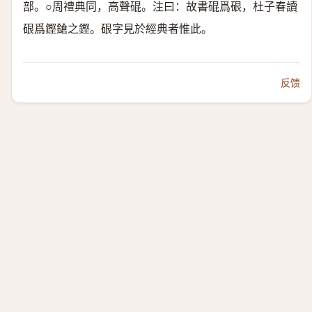
部。○周禮典同，高聲䃂。注曰：故書䃂爲硍，杜子春讀
硍爲鏗鎗之鏗。硍字見於經典者惟此。
反馈