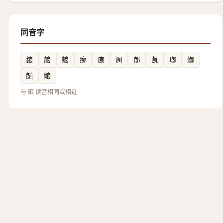
同音字
鋃
艆
躴
㾿
㢃
阆
郎
莨
瑯
螂
郒
䯖
与 硠 读音相同或相近