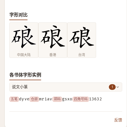
字形对比
中国大陆
香港
台湾
各书体字形实例
1
说文小篆
五笔
dyve
仓颉
mriav
郑码
gsxo
四角号码
13632
反馈