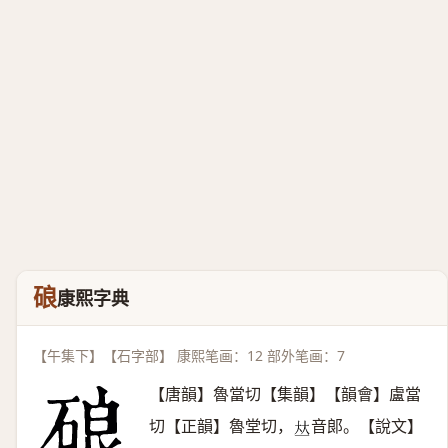
硠
康熙字典
【午集下】【石字部】 康熙笔画：12 部外笔画：7
【唐韻】魯當切【集韻】【韻會】盧當
切【正韻】魯堂切，
音郞。【說文】
𠀤