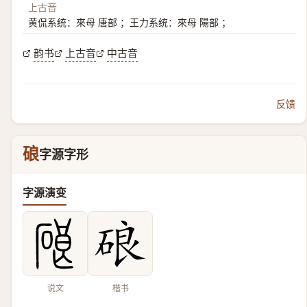
上古音
黄侃系统：來母 唐部 ；王力系统：來母 陽部 ；
韵书
上古音
中古音
反馈
硠
字源字形
字源演变
说文
楷书