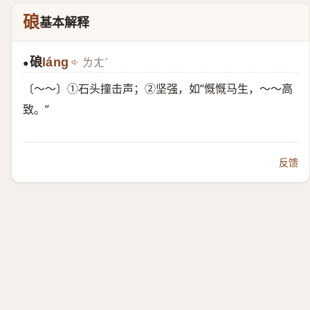
硠
基本解释
硠
láng
ㄌㄤˊ
●
〔～～〕①石头撞击声；②坚强，如“慨慨马生，～～高
致。”
反馈