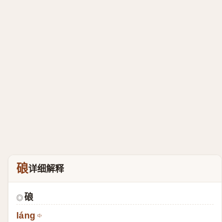
硠
详细解释
硠
◎
láng