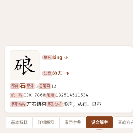
拼音
láng
注音
ㄌㄤˊ
石
部首
部外
总笔画
5
12
统一码
CJK 7860
笔顺
132514511534
字形结构
字形分析
左右结构
形声；从石、良声
基本解释
详细解释
康熙字典
说文解字
音韵方