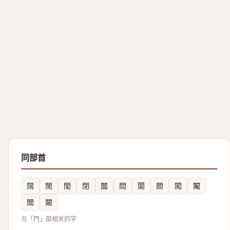
同部首
䦢
閒
閠
閉
闒
閊
閬
閦
闖
䦰
閲
闚
与「門」部相关的字