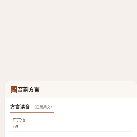
䦯
音韵方言
方言读音
（旧版简文）
广东话
zi3