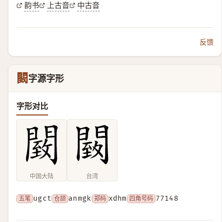
韵书
上古音
中古音
反馈
䦯
字源字形
字形对比
中国大陆
台湾
五笔
ugct
仓颉
anmgk
郑码
xdhm
四角号码
77148