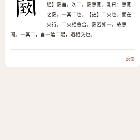
經】䦯首，次二，䦯無閒。測曰：無閒
之䦯，一其二也。【註】二火也。而在
火行，二火相會合，䦯密如一，故無
閒。一其二，言一隂二陽，道相交也。
反馈