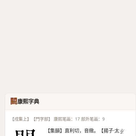
䦯
康熙字典
【戌集上】【門字部】 康熙笔画：17 部外笔画：9
【集韻】直利切，音緻。【揚子·太
𤣥