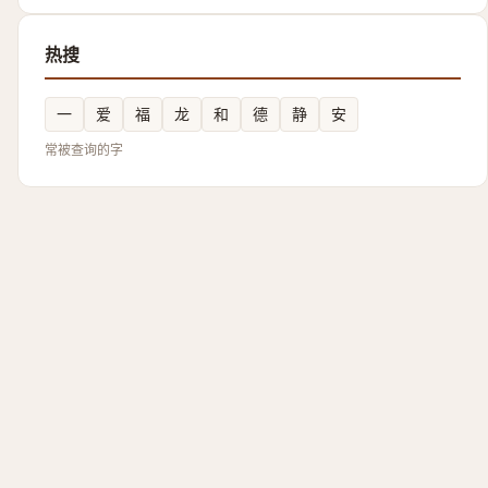
热搜
一
爱
福
龙
和
德
静
安
常被查询的字