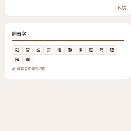
反馈
同音字
礩
智
䚳
疐
雉
瀄
㴛
厔
㿃
晊
䧝
瘈
与 䦯 读音相同或相近