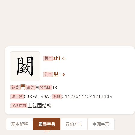
拼音
zhì
注音
ㄓˋ
門
部首
部外
总笔画
8
18
统一码
CJK-A 49AF
笔顺
511225111541213134
字形结构
上包围结构
基本解释
康熙字典
音韵方言
字源字形