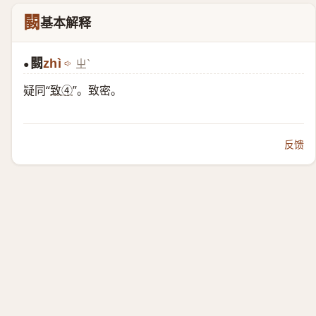
䦯
基本解释
䦯
zhì
ㄓˋ
●
疑同“
致④
”。致密。
反馈