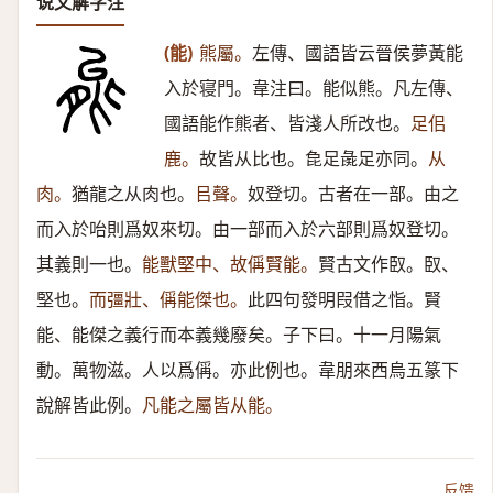
说文解字注
(能)
熊屬。
左傳、國語皆云晉侯夢黃能
入於寝門。韋注曰。能似熊。凡左傳、
國語能作熊者、皆淺人所改也。
足佀
鹿。
故皆从比也。㲋足彘足亦同。
从
肉。
猶龍之从肉也。
㠯聲。
奴登切。古者在一部。由之
而入於咍則爲奴來切。由一部而入於六部則爲奴登切。
其義則一也。
能獸堅中、故偁賢能。
賢古文作臤。臤、
堅也。
而彊壯、偁能傑也。
此四句發明叚借之恉。賢
能、能傑之義行而本義幾廢矣。子下曰。十一月陽氣
動。萬物滋。人以爲偁。亦此例也。韋朋來西烏五篆下
說解皆此例。
凡能之屬皆从能。
反馈