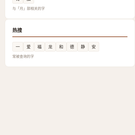
与「月」部相关的字
热搜
一
爱
福
龙
和
德
静
安
常被查询的字