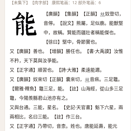
【未集下】【肉字部】 康熙笔画：12 部外笔画：6
【廣韻】【集韻】【正韻】
奴登切，
𠀤
音儜。【說文】熊屬，足似鹿。能獸堅
中，故稱。賢能而疆壯者稱能傑也。
【徐曰】堅中，骨節實也。
又【廣韻】善也。【增韻】勝任也。【書·大禹謨】汝惟
不矜，天下莫與汝爭能。
又【正字通】順習也。【詩·大雅】柔遠能邇。
又【廣韻】奴來切【正韻】囊來切，
音㾍。三足龞。
𠀤
【爾雅·釋魚】龞三足，能。【註】山海經，從山多三足
龞，今陽羨縣君山池亦有之。
又與台通。三能，星名。【史記·天官書】魁下六星，兩
兩相比，名曰三能。【註】作三台。
又【正字通】乃帶切，音柰。姓也。唐能延壽，能元