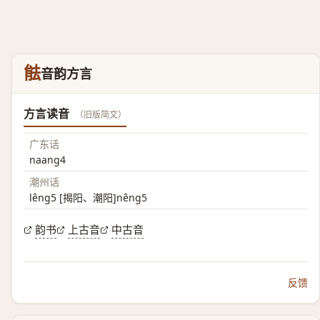
䏻
音韵方言
方言读音
（旧版简文）
广东话
naang4
潮州话
lêng5 [揭阳、潮阳]nêng5
韵书
上古音
中古音
反馈