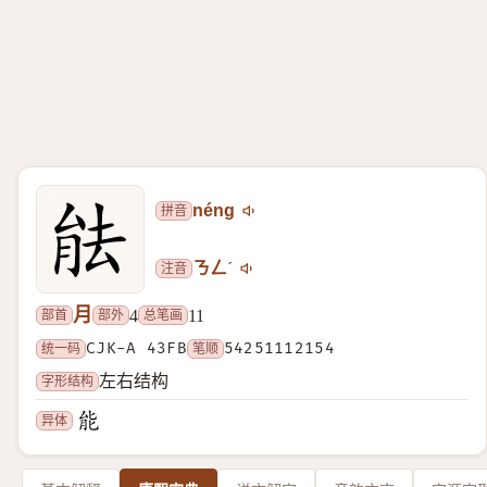
拼音
néng
注音
ㄋㄥˊ
月
部首
部外
总笔画
4
11
统一码
CJK-A 43FB
笔顺
54251112154
字形结构
左右结构
异体