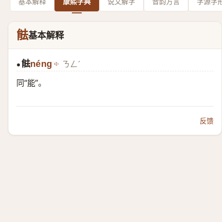
基本解释
康熙字典
说文解字
音韵方言
字源字
䏻
基本解释
䏻
néng
ㄋㄥˊ
●
同“
能
”。
反馈