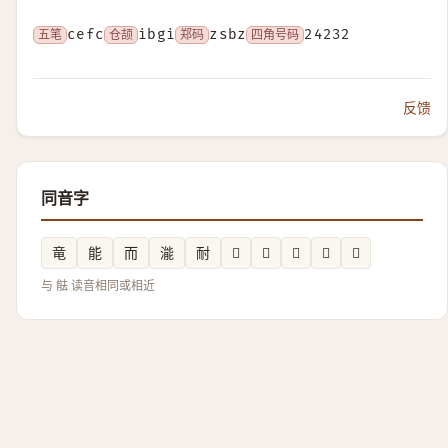
五笔
cefc
仓颉
ibgi
郑码
zsbz
四角号码
24232
反馈
同音字
竜
能
而
㴰
耐
𨃳
𢆂
𤌶
𬂌
𪣾
与 䏻 读音相同或相近