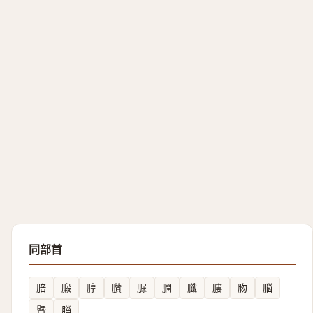
同部首
䏽
腶
脝
臢
脲
膶
䑎
膢
肳
脳
䐴
䐉