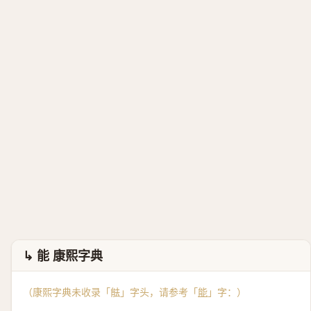
↳ 能 康熙字典
（康熙字典未收录「䏻」字头，请参考「
能
」字：）