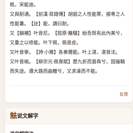
皓，宋能迪。
又與耐通。【前漢·晁錯傳】胡貊之人性能寒，揚粵之人
性能暑。【註】能，讀曰耐。
又【韻補】叶音尼。【屈原·離騷】紛吾旣有此內美兮，
又重之以修能。叶下佩，佩音皮。
又叶音寧。【詩·小雅】各奏爾能。叶上湛，湛音沈。
又叶音袽。【柳宗元·佩韋賦】歷九折而直犇兮，固摧轅
而失途。遵大路而曲轍兮，又求達而不能。
反馈
䏻
说文解字