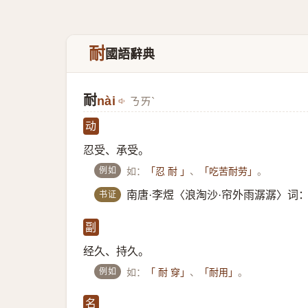
耐
國語辭典
耐
nài
ㄋㄞˋ
动
忍受、承受。
例如
如：
、
。
「忍 耐 」
「吃苦耐劳」
书证
南唐·李煜〈浪淘沙·帘外雨潺潺〉词
副
经久、持久。
例如
如：
、
。
「 耐 穿」
「耐用」
名