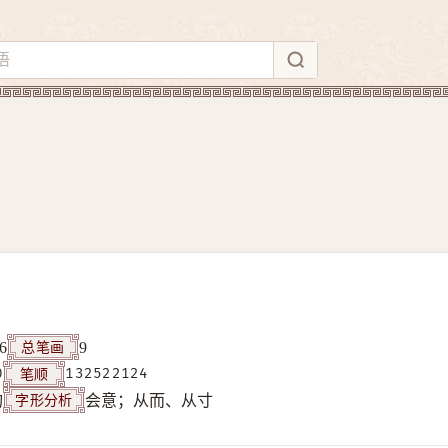
总笔画
6
9
笔顺
0
132522124
字形分析
构
会意；从而、从寸