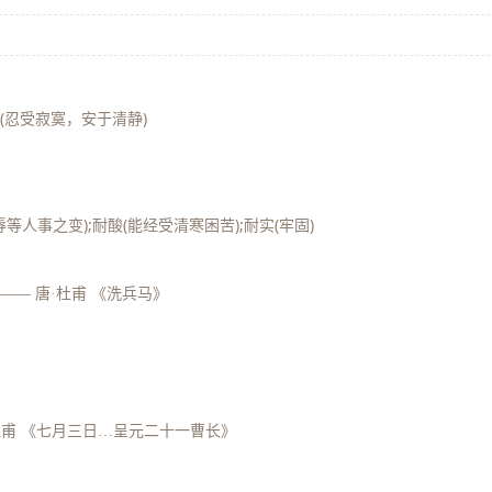
静(忍受寂寞，安于清静)
等人事之变);耐酸(能经受清寒困苦);耐实(牢固)
——
唐·杜甫 《洗兵马》
杜甫 《七月三日…呈元二十一曹长》