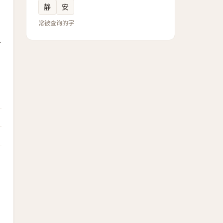
静
安
常被查询的字
从