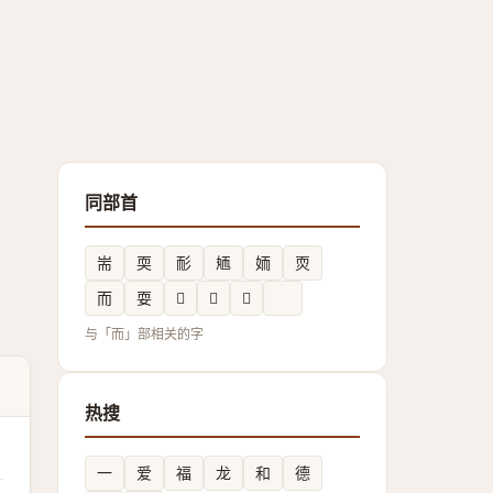
同部首
耑
耎
耏
䎠
䎟
䎡
而
耍
𰭮
𦓝
𦓚
𦓚
与「而」部相关的字
热搜
一
爱
福
龙
和
德