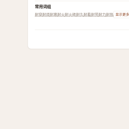
常用词组
耐穿
耐烦
耐寒
耐火
耐火砖
耐久
耐看
耐劳
耐力
耐热
显示更多.