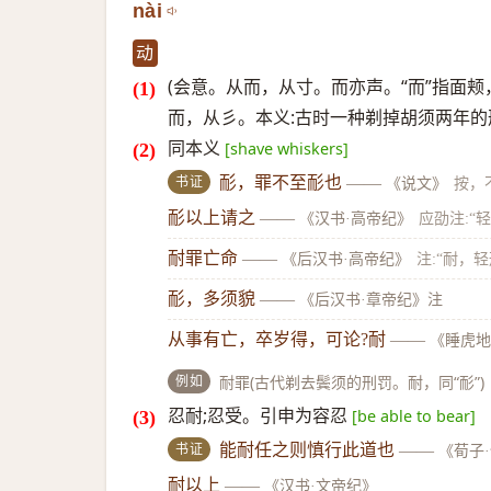
nài
动
(会意。从而，从寸。而亦声。“而”指面颊
而，从彡。本义:古时一种剃掉胡须两年的
同本义
[shave whiskers]
书证
耏，罪不至耏也
——
《说文》
按，
耏以上请之
——
《汉书·高帝纪》
应劭注:“
耐罪亡命
——
《后汉书·高帝纪》
注:“耐，
耏，多须貌
——
《后汉书·章帝纪》注
从事有亡，卒岁得，可论?耐
——
《睡虎地
例如
耐罪(古代剃去鬓须的刑罚。耐，同“耏”)
忍耐;忍受。引申为容忍
[be able to bear]
书证
能耐任之则慎行此道也
——
《荀子
耐以上
——
《汉书·文帝纪》