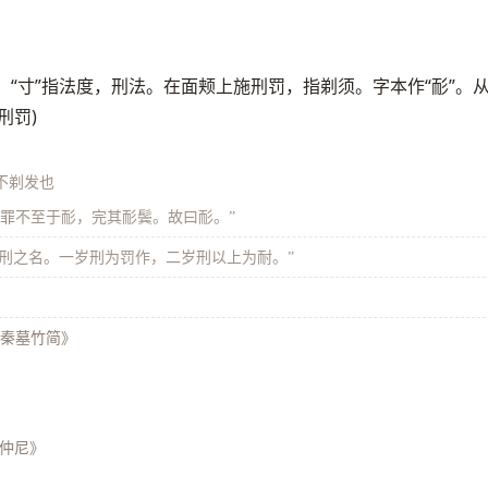
，“寸”指法度，刑法。在面颊上施刑罚，指剃须。字本作“耏”。
刑罚)
不剃发也
轻罪不至于耏，完其耏鬓。故曰耏。”
轻刑之名。一岁刑为罚作，二岁刑以上为耐。”
秦墓竹简》
·仲尼》