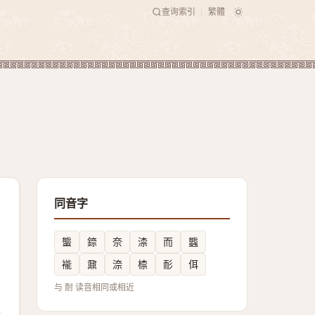
查询索引
繁體
|
同音字
螚
錼
奈
渿
而
䘅
褦
鼐
㴎
㮏
耏
佴
与 耐 读音相同或相近