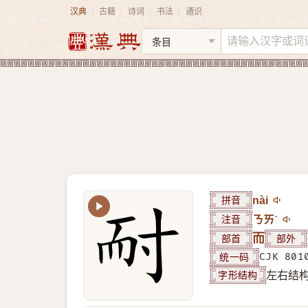
汉典
古籍
诗词
书法
通识
|
|
|
|
拼音
nài
注音
ㄋㄞˋ
部首
而
部外
统一码
CJK 801
字形结构
左右结