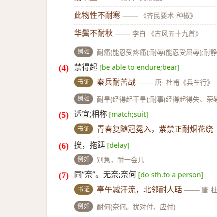
此物性不耐寒
——
《齐民要术·种椒》
华鬓不耐秋
——
李白 《古风五十九首》
例如
耐痛(能忍受疼痛);耐辱(能忍受屈辱);耐
禁得起
[be able to endure;bear]
书证
秦兵耐苦战
——
唐· 杜甫《兵车行》
例如
耐旱(经得起干旱);耐事(经得起得失、荣辱
适宜;相称
[match;suit]
书证
青春复随冠冕入，紫禁正耐烟花绕
挨，拖延
[delay]
例如
别急，耐一会儿
同“奈”。无奈;奈何
[do sth.to a person]
书证
亭午减汗流，北邻耐人聒
——
唐·
例如
耐何(奈何。犹对付、应付)