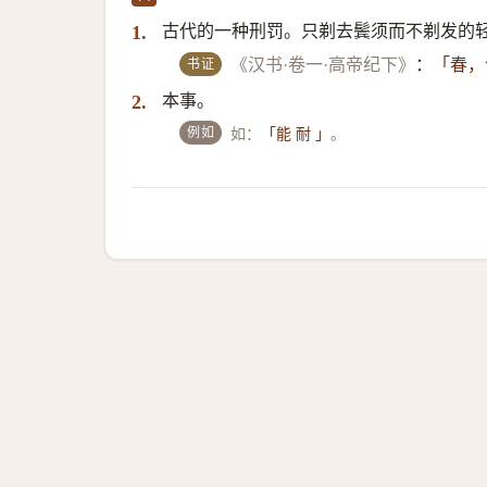
古代的一种刑罚。只剃去鬓须而不剃发的
1.
书证
《汉书·卷一·高帝纪下》
：
「春，
本事。
2.
例如
如：
。
「能 耐 」