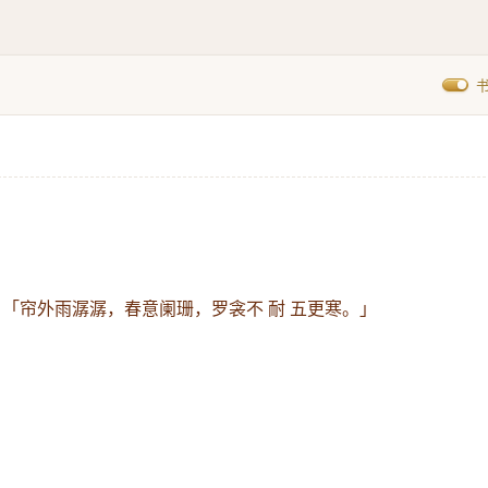
：
「帘外雨潺潺，春意阑珊，罗衾不 耐 五更寒。」