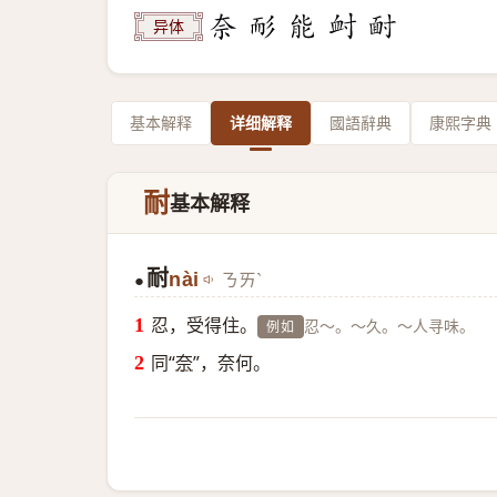
异体
基本解释
详细解释
國語辭典
康熙字典
耐
基本解释
耐
nài
ㄋㄞˋ
●
忍，受得住。
忍～。～久。～人寻味。
例如
同“
奈
”，奈何。