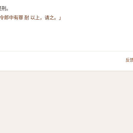
轻刑。
令郎中有罪 耐 以上，请之。」
反