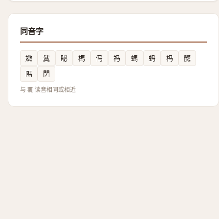
同音字
㜫
鬕
䀣
榪
㐷
祃
螞
蚂
杩
䯦
䧞
閁
与 䎎 读音相同或相近