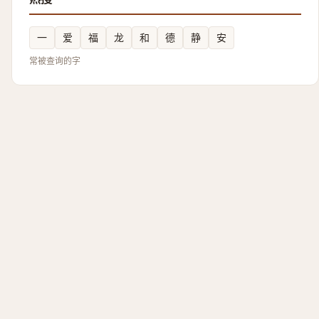
一
爱
福
龙
和
德
静
安
常被查询的字