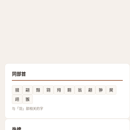
同部首
䎒
翤
翲
翧
翙
翾
翁
翽
翀
翜
䎁
翭
与「羽」部相关的字
热搜