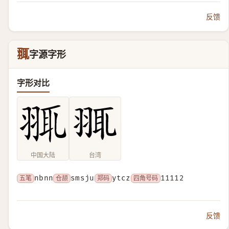
反馈
䎎
字源字形
字形对比
中国大陆
台湾
五笔
nbnn
仓颉
smsju
郑码
ytcz
四角号码
11112
反馈