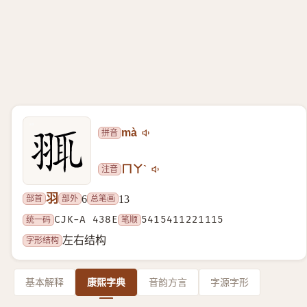
拼音
mà
注音
ㄇㄚˋ
羽
部首
部外
总笔画
6
13
统一码
CJK-A 438E
笔顺
5415411221115
字形结构
左右结构
基本解释
康熙字典
音韵方言
字源字形