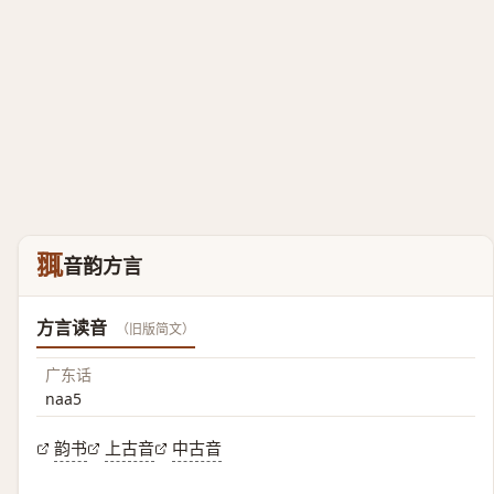
䎎
音韵方言
方言读音
（旧版简文）
广东话
naa5
韵书
上古音
中古音