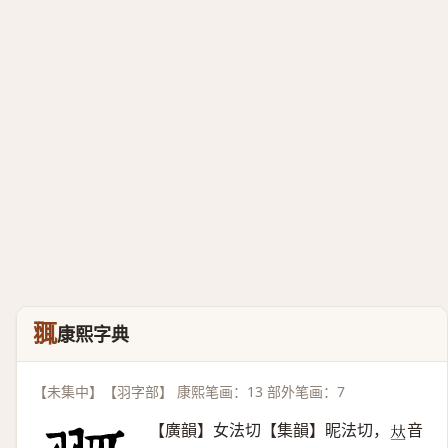
䎎
康熙字典
【未集中】【羽字部】 康熙笔画：13 部外笔画：7
【廣韻】女法切【集韻】昵法切，
音
𠀤