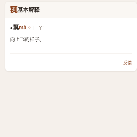
䎎
基本解释
䎎
mà
ㄇㄚˋ
●
向上飞的样子。
反馈