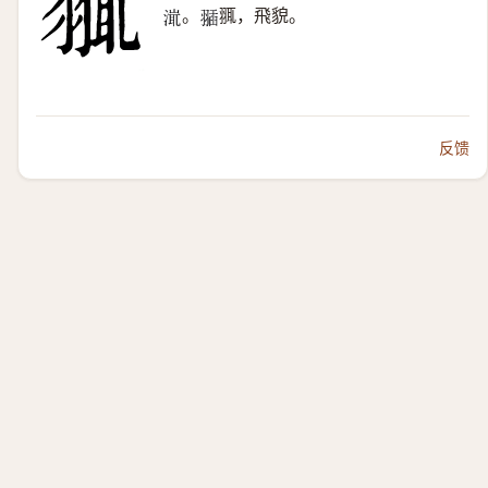
。
䎎，飛貌。
𣹵
𦑣
反馈