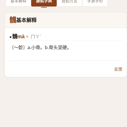
基本解释
康熙字典
音韵方言
字源字形
䯦
基本解释
䯦
mà
ㄇㄚˋ
●
〔～骱〕a.小骨。b.骨头坚硬。
反馈