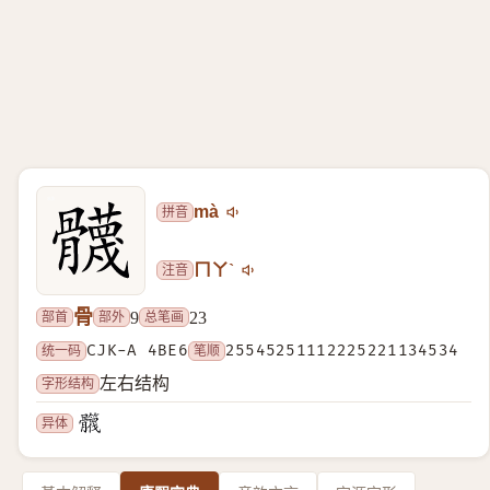
拼音
mà
注音
ㄇㄚˋ
骨
部首
部外
总笔画
9
23
统一码
CJK-A 4BE6
笔顺
25545251112225221134534
字形结构
左右结构
异体