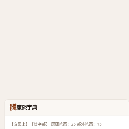
䯦
康熙字典
【亥集上】【骨字部】 康熙笔画：25 部外笔画：15