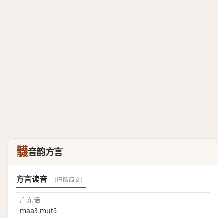
䯦
音韵方言
方言读音
（旧版简文）
广东话
maa3 mut6