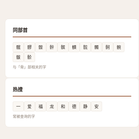
同部首
髋
髎
䯗
䯎
髌
䯣
䯘
髑
䯊
䯛
䯋
骱
与「骨」部相关的字
热搜
一
爱
福
龙
和
德
静
安
常被查询的字