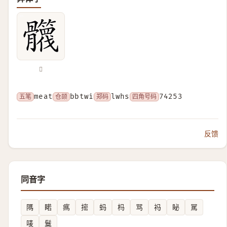
𩪻
五笔
meat
仓颉
bbtwi
郑码
lwhs
四角号码
74253
反馈
同音字
䧞
睰
㾺
㨸
蚂
杩
骂
祃
䀣
駡
唛
鬕