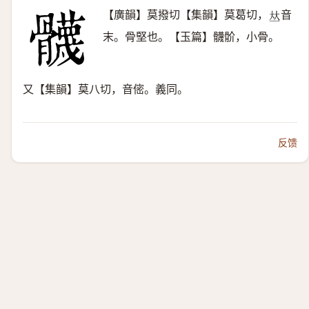
【廣韻】莫撥切【集韻】莫葛切，
音
𠀤
末。骨堅也。【玉篇】䯦骱，小骨。
又【集韻】莫八切，音㑻。義同。
反馈