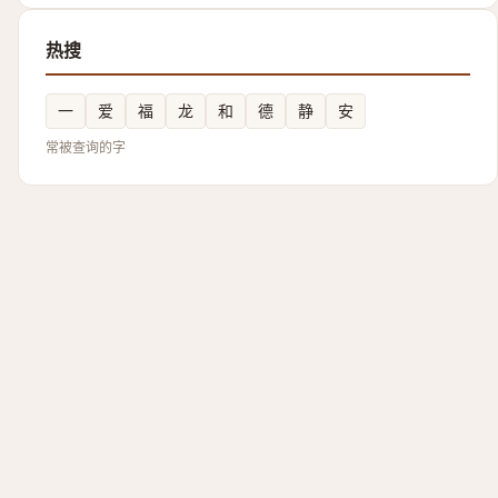
热搜
一
爱
福
龙
和
德
静
安
常被查询的字