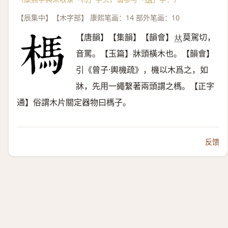
【辰集中】【木字部】 康熙笔画：14 部外笔画：10
【唐韻】【集韻】【韻會】
莫駕切，
𠀤
音罵。【玉篇】牀頭橫木也。【韻會】
引《曾子·輿機疏》，機以木爲之，如
牀，先用一繩繫著兩頭謂之榪。【正字
通】俗謂木片關定器物曰榪子。
反馈