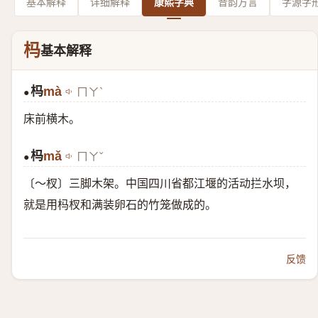
基本解释
详细解释
康熙字典
音韵方言
字源字
杩
基本解释
杩
mà
ㄇㄚˋ
●
床前横木。
杩
mǎ
ㄇㄚˇ
●
〔～杈〕三脚木架。中国四川省都江堰的活动拦水坝，
就是用杩杈和满装卵石的竹笼做成的。
反馈