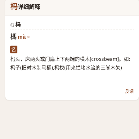
杩
详细解释
杩
◎
榪
mà
名
杩头，床两头或门扇上下两端的横木[crossbeam]。如:
杩子(旧时木制马桶);杩杈(用来拦堵水流的三脚木架)
反馈