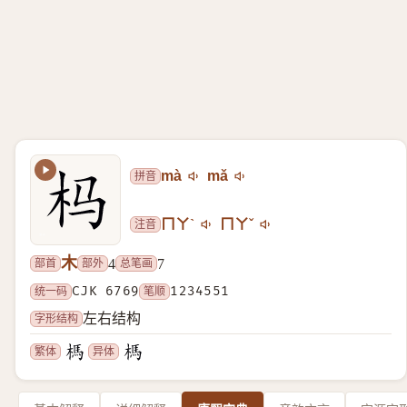
拼音
mà
mǎ
注音
ㄇㄚˋ
ㄇㄚˇ
木
部首
部外
总笔画
4
7
统一码
CJK 6769
笔顺
1234551
字形结构
左右结构
繁体
异体