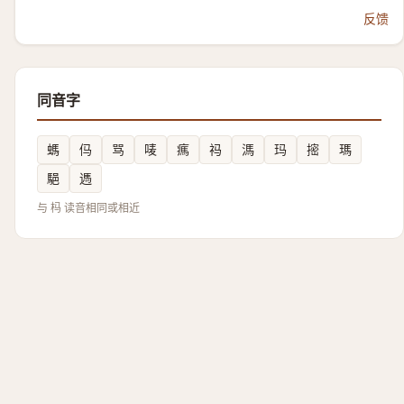
反馈
同音字
螞
㐷
骂
唛
㾺
祃
溤
玛
㨸
瑪
䣖
遤
与 杩 读音相同或相近