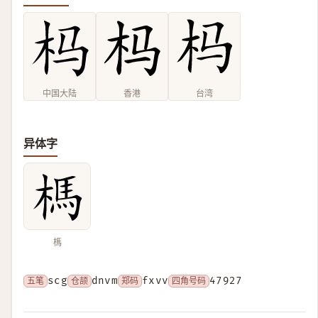
中国大陆
香港
台湾
异体字
榪
五笔
scg
仓颉
dnvm
郑码
fxvv
四角号码
47927