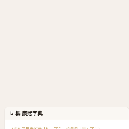
↳ 榪 康熙字典
（康熙字典未收录「杩」字头，请参考「
榪
」字：）