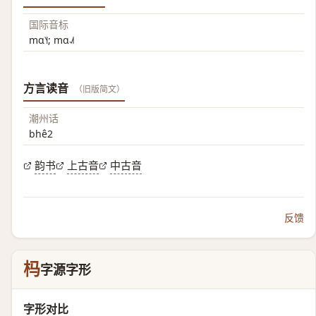
国际音标
mɑ˥˧; mɑ˨˩˦
方言读音
（旧版简文）
潮州话
bhê2
韵书
上古音
中古音
反馈
杩
字源字形
字形对比