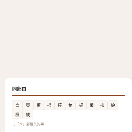
同部首
柰
㯐
榑
㭖
楱
棺
梶
樌
椣
棙
㰓
椃
与「木」部相关的字