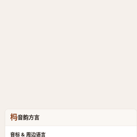
杩
音韵方言
音标 & 周边语言