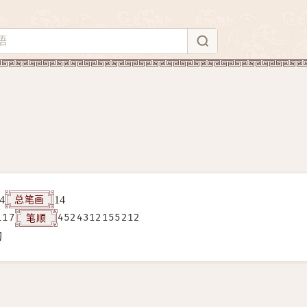
总笔画
4
14
笔顺
117
4524312155212
构