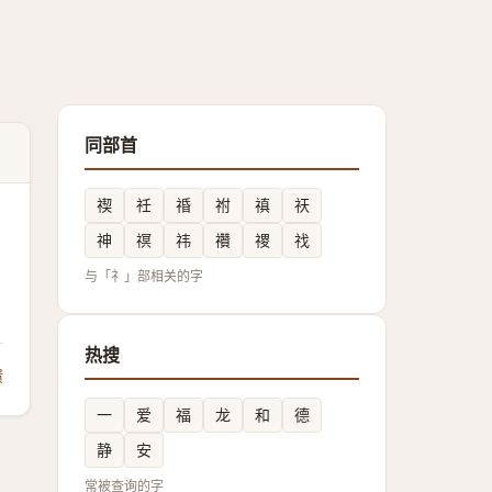
同部首
禊
祍
䄑
祔
禛
祆
神
䄙
祎
禶
禝
䄀
与「礻」部相关的字
热搜
馈
一
爱
福
龙
和
德
静
安
常被查询的字