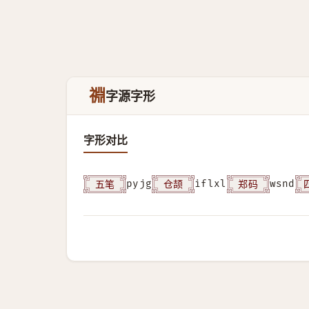
䄗
字源字形
字形对比
五笔
仓颉
郑码
pyjg
iflxl
wsnd