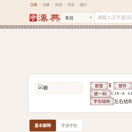
汉典
古籍
诗词
书法
通识
|
|
|
|
部首
礻
部外
统一码
CJK-A 4
字形结构
左右结
基本解释
字源字形