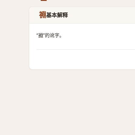
䄗
基本解释
“
裫
”的讹字。