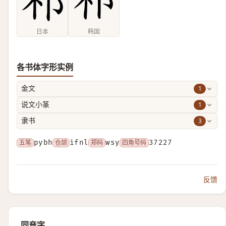
日本
韩国
各书体字形实例
1
金文
1
说文小篆
3
隶书
五笔
pybh
仓颉
ifnl
郑码
wsy
四角号码
37227
反馈
同音字