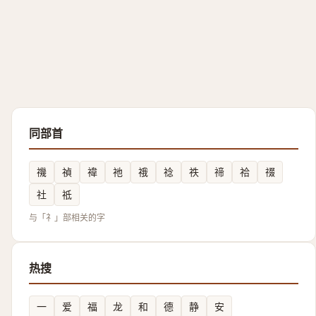
同部首
禨
禎
禕
祂
䄉
䄒
祑
禘
祫
䄌
社
祗
与「礻」部相关的字
热搜
一
爱
福
龙
和
德
静
安