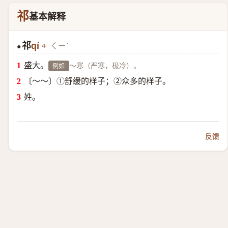
祁
基本解释
祁
qí
ㄑㄧˊ
●
盛大。
～寒（严寒，极冷）。
例如
〔～～〕①舒缓的样子；②众多的样子。
姓。
反馈