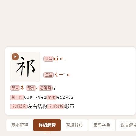
拼音
qí
注音
ㄑㄧˊ
礻
部首
部外
总笔画
4
6
统一码
CJK 7941
笔顺
452452
字形结构
字形分析
左右结构
形声
基本解释
详细解释
國語辭典
康熙字典
说文解