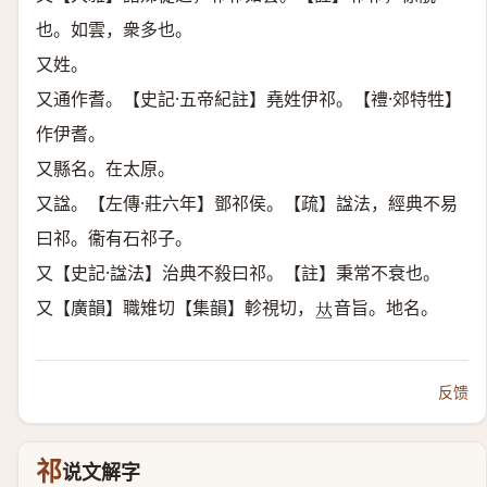
也。如雲，衆多也。
又姓。
又通作耆。【史記·五帝紀註】堯姓伊祁。【禮·郊特牲】
作伊耆。
又縣名。在太原。
又諡。【左傳·莊六年】鄧祁侯。【疏】諡法，經典不易
曰祁。衞有石祁子。
又【史記·諡法】治典不殺曰祁。【註】秉常不衰也。
又【廣韻】職雉切【集韻】軫視切，
音旨。地名。
𠀤
反馈
祁
说文解字