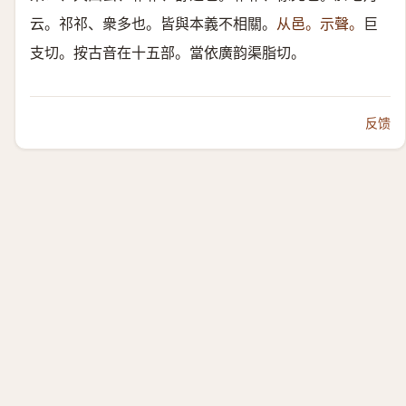
云。祁祁、衆多也。皆與本義不相關。
从邑。示聲。
巨
支切。按古音在十五部。當依廣韵渠脂切。
反馈