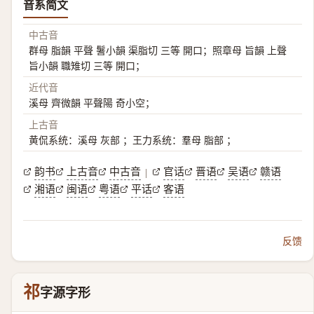
音系简文
中古音
群母 脂韻 平聲 鬐小韻 渠脂切 三等 開口；照章母 旨韻 上聲
旨小韻 職雉切 三等 開口；
近代音
溪母 齊微韻 平聲陽 奇小空；
上古音
黄侃系统：溪母 灰部 ；王力系统：羣母 脂部 ；
韵书
上古音
中古音
官话
晋语
吴语
赣语
|
湘语
闽语
粤语
平话
客语
反馈
祁
字源字形