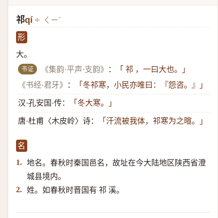
祁
qí
ㄑㄧˊ
形
大。
书证
《集韵·平声·支韵》
：
「 祁 ，一曰大也。」
《书经·君牙》
：
「冬祁寒，小民亦唯曰：『怨咨。』」
汉·孔安国·传：
「冬大寒。」
唐·杜甫〈木皮岭〉诗：
「汗流被我体，祁寒为之暄。」
名
地名。春秋时秦国邑名，故址在今大陆地区陕西省澄
1.
城县境内。
姓。如春秋时晋国有 祁 溪。
2.