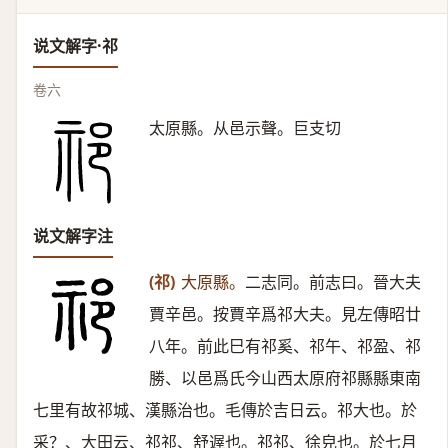
说文解字·祁
卷六
太原縣。从邑示聲。巨支切
说文解字注
(祁)
大原縣。
二志同。前志曰。晉大夫
賈辛邑。按賈辛爲祁大夫。見左傳昭廿
八年。前此巳有祁奚、祁午、祁盈、祁
勝、以邑爲氏今山西太原府祁縣縣東南
七里有故祁城、漢縣治也。毛傳於吉日云。祁大也。於
采？、大田云、祁祁、舒遟也。祁祁、徐皃也。於七月