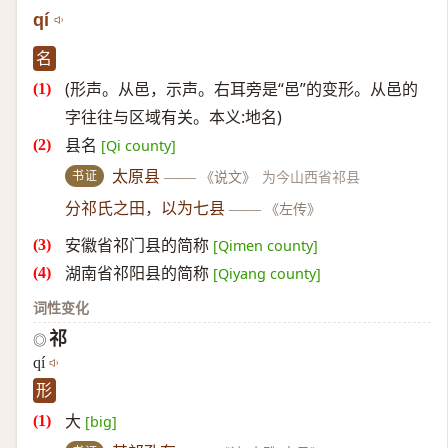
qí
名
(形声。从邑，示声。右耳旁是“邑”的变形。从邑的
字往往与区域有关。本义:地名)
县名
[Qi county]
书证
太原县
——
《说文》
为今山西省祁县
分祁氏之田，以为七县
——
《左传》
安徽省祁门县的简称
[Qimen county]
湖南省祁阳县的简称
[Qiyang county]
词性变化
祁
◎
qí
形
大
[big]