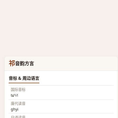
祁
音韵方言
音标 & 周边语言
国际音标
tɕʰi˧˥
唐代读音
ghyi
日语读音