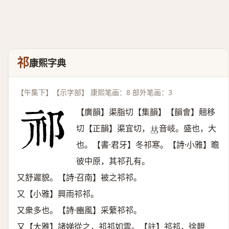
祁
康熙字典
【午集下】【示字部】 康熙笔画：8 部外笔画：3
【廣韻】渠脂切【集韻】【韻會】翹移
切【正韻】渠宜切，
音岐。盛也，大
𠀤
也。【書·君牙】冬祁寒。【詩·小雅】瞻
彼中原，其祁孔有。
又舒遲貌。【詩·召南】被之祁祁。
又【小雅】興雨祁祁。
又衆多也。【詩·豳風】采蘩祁祁。
又【大雅】諸娣從之，祁祁如雲。【註】祁祁，徐靚