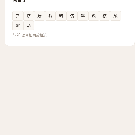
嵜
蛴
䭼
荠
粸
伎
䰇
籏
棋
颀
蕲
䳢
与 祁 读音相同或相近