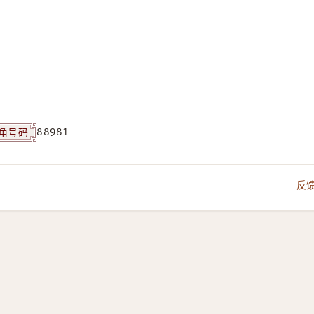
角号码
88981
反