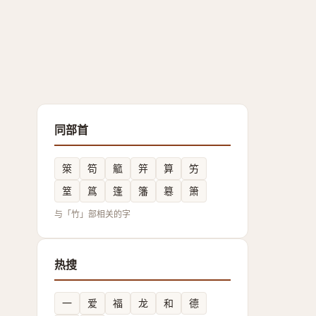
同部首
箂
笱
䉉
笄
算
竻
䇪
䈧
篷
籓
簒
箫
与「竹」部相关的字
热搜
一
爱
福
龙
和
德