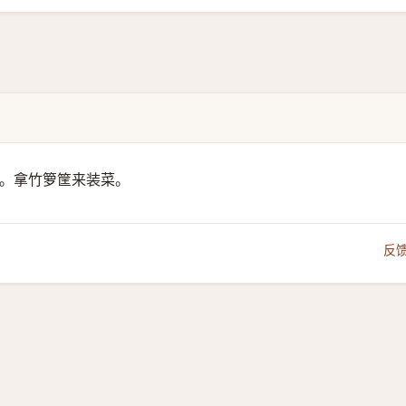
苝。拿竹箩筐来装菜。
反