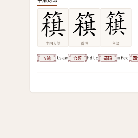
字形对比
中国大陆
香港
台湾
五笔
仓颉
郑码
四
tsaw
hdtc
mfec