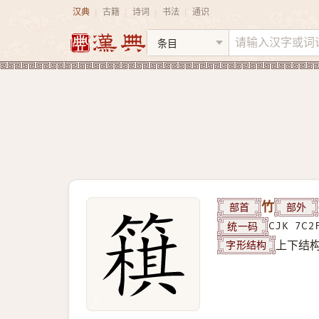
汉典
古籍
诗词
书法
通识
|
|
|
|
部首
竹
部外
统一码
CJK 7C2
字形结构
上下结