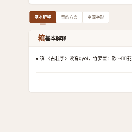
基本解释
音韵方言
字源字形
簯
基本解释
● 簯 〈古壮字〉读音gyoi，竹箩筐：歐～𬻢