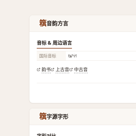
簯
音韵方言
音标 & 周边语言
国际音标
tɕʰi˧˥
韵书
上古音
中古音
簯
字源字形