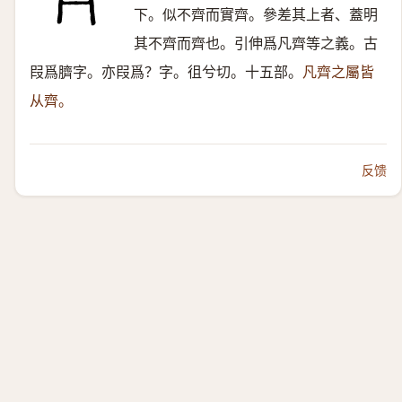
下。似不齊而實齊。參差其上者、蓋明
其不齊而齊也。引伸爲凡齊等之義。古
叚爲臍字。亦叚爲？字。徂兮切。十五部。
凡齊之屬皆
从齊。
反馈