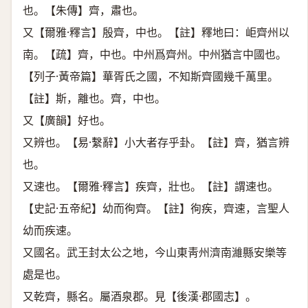
也。【朱傳】齊，肅也。
又【爾雅·釋言】殷齊，中也。【註】釋地曰：岠齊州以
南。【疏】齊，中也。中州爲齊州。中州猶言中國也。
【列子·黃帝篇】華胥氏之國，不知斯齊國幾千萬里。
【註】斯，離也。齊，中也。
又【廣韻】好也。
又辨也。【易·繫辭】小大者存乎卦。【註】齊，猶言辨
也。
又速也。【爾雅·釋言】疾齊，壯也。【註】謂速也。
【史記·五帝紀】幼而徇齊。【註】徇疾，齊速，言聖人
幼而疾速。
又國名。武王封太公之地，今山東靑州濟南濰縣安樂等
處是也。
又乾齊，縣名。屬酒泉郡。見【後漢·郡國志】。