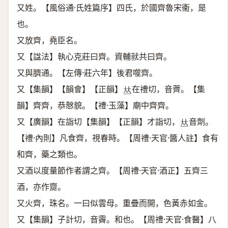
又姓。【風俗通·氏姓篇序】四氏，於國齊魯宋衞，是
也。
又放齊，堯臣名。
又【諡法】執心克莊曰齊。資輔就共曰齊。
又與臍通。【左傳·莊六年】後君噬齊。
又【集韻】【韻會】【正韻】
在禮切，音薺。【集
𠀤
韻】齊齊，恭慤貌。【禮·玉藻】廟中齊齊。
又【廣韻】在詣切【集韻】【正韻】才詣切，
音劑。
𠀤
【禮·內則】凡食齊，視春時。【周禮·天官·醬人註】食有
和齊，藥之類也。
又酒以度量節作者謂之齊。【周禮·天官·酒正】五齊三
酒，亦作齌。
又火齊，珠名。一曰似雲母。重疊而開，色黃赤如金。
又【集韻】子計切，音霽。和也。【周禮·天官·食醫】八