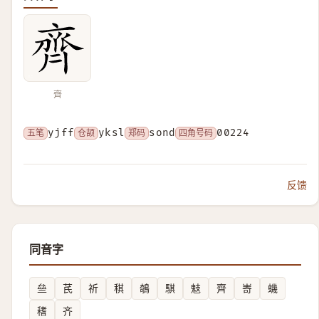
齊
五笔
yjff
仓颉
yksl
郑码
sond
四角号码
00224
反馈
同音字
亝
芪
祈
稘
鵸
騏
鬾
齊
㟢
蟣
䅲
齐