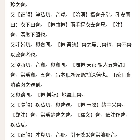
珍之齊。
又【正韻】津私切，音貲。【論語】攝齊升堂。孔安國
曰：衣下曰齊。【禮曲禮】兩手摳衣去齊尺。【註】
齊，謂裳下緝也。
又莊皆切。與齋同。【禮·祭統】齊之爲言齊也，齊不齊
以致齊者也。
又牋西切，音齏。與齏同。【周禮·天官·醢人五齊註】
齊，當爲齏。五齊，昌本
析蜃豚拍深蒲也。【疏】齏
𦜉
葅菜肉之通稱。
又與躋同。【禮·樂記】地氣上齊。
又【廣韻】疾私切，與薺通。【禮·玉藻】趨中采齊。
【鄭註】齊，當爲楚薺之薺。【釋文】齊，依註作薺，
疾私反。
又【正韻】才資切，音疵。引玉藻采齊當讀疵音。