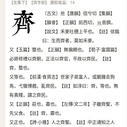
【亥集下】【齊字部】 康熙笔画：14
〔古文〕亝【唐韻】徂兮切【集韻】
【韻會】【正韻】前西切，
音臍。
𠀤
【說文】禾麥吐穗上平也。【註】徐鍇
曰：生而齊者，莫如禾麥。
又【玉篇】整也。【正韻】無偏頗也。【荀子·富國篇】
必將修禮以齊朝，正法以齊官，平政以齊民。【註】
齊，整也。
又等也。【前漢·食貨志】世家子弟富人，或鬭雞走狗
馬，弋獵博戲，亂齊民。【註】如淳曰：齊，等也。無
有貴賤，謂之齊民。
又【正韻】莊也，肅也。【左傳·文二年】子雖齊聖，不
先父食。【註】齊，肅也。
又正也。【詩·小雅】人之齊聖。【註】中正通知之人