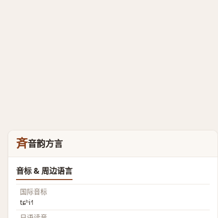
斉
音韵方言
音标 & 周边语言
国际音标
tɕʰi˧˥
日语读音