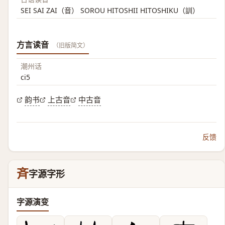
SEI SAI ZAI（音） SOROU HITOSHII HITOSHIKU（訓）
方言读音
（旧版简文）
潮州话
ci5
韵书
上古音
中古音
反馈
斉
字源字形
字源演变