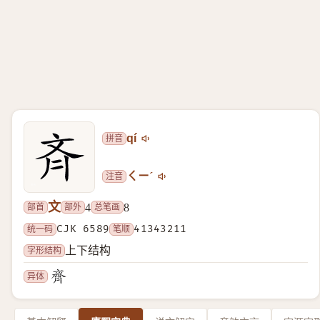
拼音
qí
注音
ㄑㄧˊ
文
部首
部外
总笔画
4
8
统一码
CJK 6589
笔顺
41343211
字形结构
上下结构
异体