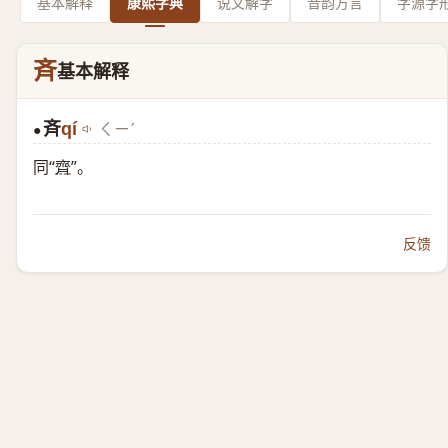
基本解释
康熙字典
说文解字
音韵方言
字源字
斉
基本解释
斉
qí
ㄑㄧˊ
●
同“
齊
”。
反馈