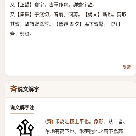
又【正韻】齋字，古單作齊。詳齋字註。
又【集韻】子淺切，音翦。同剪。【說文】斷也。剪取
其齊，故謂齊爲剪。【儀禮·旣夕】馬下齊髦。【註】
齊，剪也。
反馈
斉
说文解字
说文解字注
(齊)
禾麥吐穗上平也。象形。
从二者、
象地有高下也。禾麥隨地之高下爲高