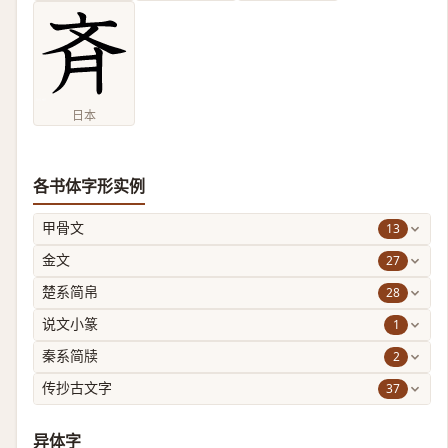
日本
各书体字形实例
13
甲骨文
27
金文
28
楚系简帛
1
说文小篆
2
秦系简牍
37
传抄古文字
异体字