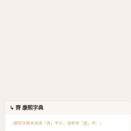
↳ 齊 康熙字典
（康熙字典未收录「斉」字头，请参考「
齊
」字：）