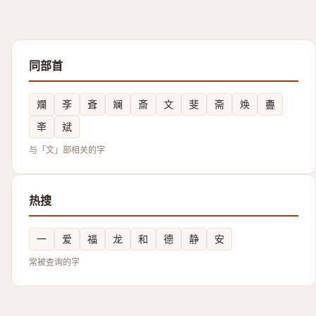
同部首
斕
斈
斊
斓
斎
文
斐
斋
㪱
斖
㪯
斌
与「文」部相关的字
热搜
一
爱
福
龙
和
德
静
安
常被查询的字