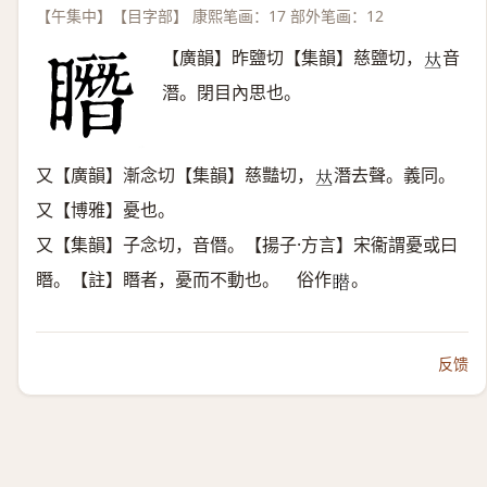
【午集中】【目字部】 康熙笔画：17 部外笔画：12
【廣韻】昨鹽切【集韻】慈鹽切，
音
𠀤
潛。閉目內思也。
又【廣韻】漸念切【集韻】慈豔切，
潛去聲。義同。
𠀤
又【博雅】憂也。
又【集韻】子念切，音僭。【揚子·方言】宋衞謂憂或曰
䁮。【註】䁮者，憂而不動也。 俗作
。
𥋋
反馈