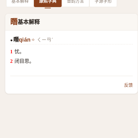
基本解释
康熙字典
音韵方言
字源字形
䁮
基本解释
䁮
qián
ㄑㄧㄢˊ
●
忧。
闭目思。
反馈