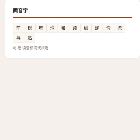
同音字
前
䅐
墘
玪
箝
錢
羬
媊
仱
灊
荨
煔
与 䁮 读音相同或相近