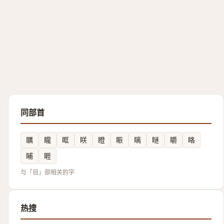
同部首
矋
矓
眶
眹
瞪
䀼
瞝
瞇
䂃
䀩
䀯
睚
与「目」部相关的字
热搜