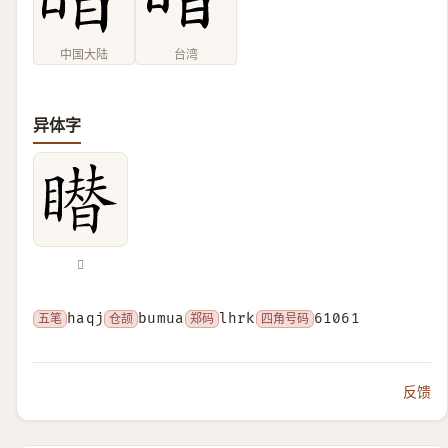
中国大陆
台湾
异体字
𥋋
五笔
haqj
仓颉
bumua
郑码
lhrk
四角号码
61061
反馈