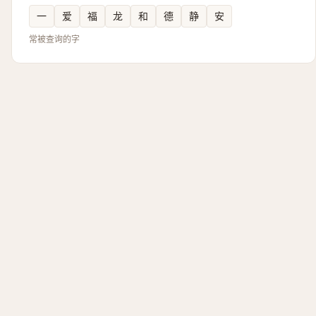
一
爱
福
龙
和
德
静
安
常被查询的字