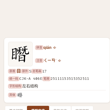
拼音
qián
注音
ㄑㄧㄢˊ
目
部首
部外
总笔画
5
17
统一码
CJK-A 406E
笔顺
25111153515352511
字形结构
左右结构
异体