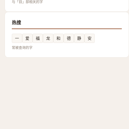
与「目」部相关的字
热搜
一
爱
福
龙
和
德
静
安
常被查询的字