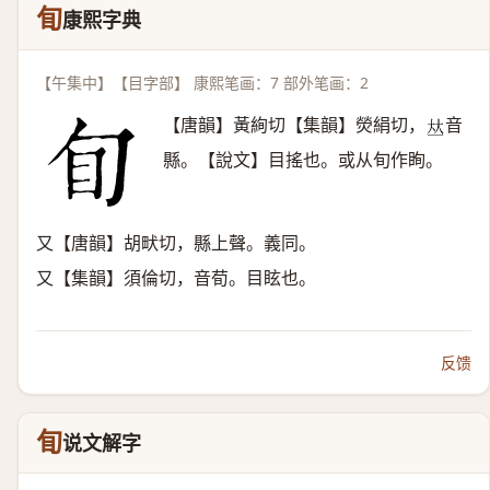
䀏
康熙字典
【午集中】【目字部】 康熙笔画：7 部外笔画：2
【唐韻】黃絢切【集韻】熒絹切，
音
𠀤
縣。【說文】目搖也。或从旬作眴。
又【唐韻】胡畎切，縣上聲。義同。
又【集韻】須倫切，音荀。目眩也。
反馈
䀏
说文解字