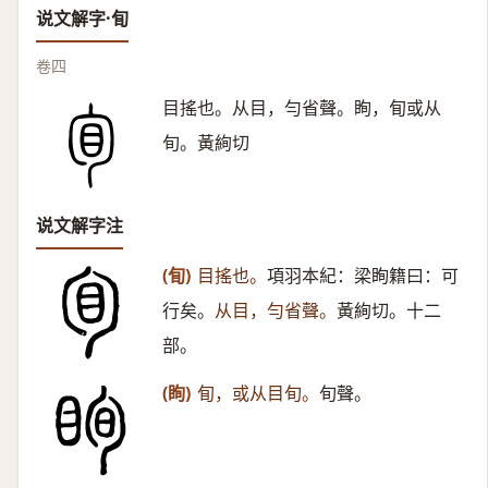
说文解字·䀏
卷四
目搖也。从目，勻省聲。眴，䀏或从
旬。黃絢切
说文解字注
(䀏)
目搖也。
項羽本紀：梁眴籍曰：可
行矣。
从目，勻省聲。
黃絢切。十二
部。
(眴)
䀏，或从目旬。
旬聲。