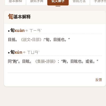
基本解释
康熙字典
说文解字
音韵方言
字源字
䀏
基本解释
䀏
xuàn
ㄒㄧㄢˋ
●
目摇。
:“䀏，目摇也。”
《説文•目部》
䀏
xún
ㄒㄩㄢˋ
●
同“
眴
”。目眩。
：“眴，目眩也。或省。”
《集韻•諄韻》
反馈