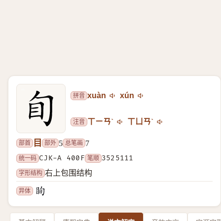
拼音
xuàn
xún
注音
ㄒㄧㄢˋ
ㄒㄩㄢˋ
目
部首
部外
总笔画
5
7
统一码
CJK-A 400F
笔顺
3525111
字形结构
右上包围结构
异体