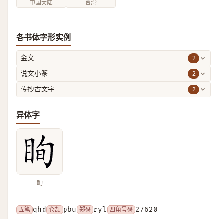
中国大陆
台湾
各书体字形实例
2
金文
2
说文小篆
2
传抄古文字
异体字
眴
五笔
qhd
仓颉
pbu
郑码
ryl
四角号码
27620