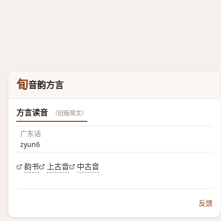
䀏
音韵方言
方言读音
（旧版简文）
广东话
zyun6
韵书
上古音
中古音
反馈