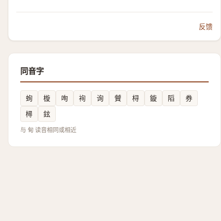
反馈
同音字
䖲
㯀
咰
䘩
询
贙
桪
鏇
䧟
券
樳
鉉
与 䀏 读音相同或相近