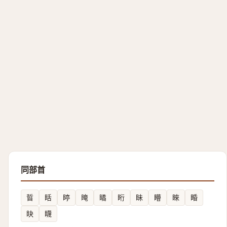
同部首
䀸
䀨
䁎
䁆
瞲
䀪
眛
矒
睞
睧
䀗
䁾