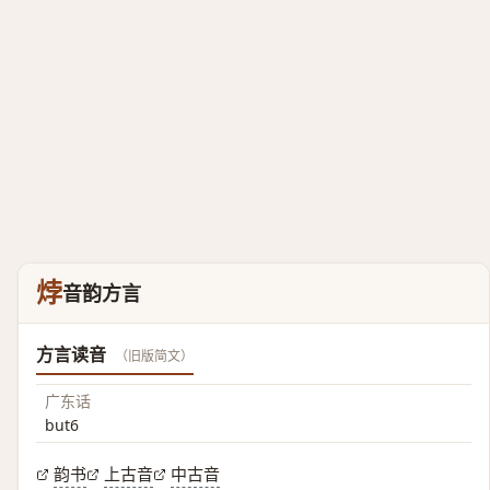
㶿
音韵方言
方言读音
（旧版简文）
广东话
but6
韵书
上古音
中古音