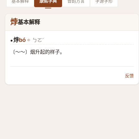
基本解释
康熙字典
音韵方言
字源字形
㶿
基本解释
㶿
bó
ㄅㄛˊ
●
〔～～〕烟升起的样子。
反馈