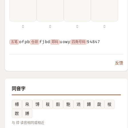
𤊀
𤊹
𤍗
𤏮
五笔
ofpb
仓颉
fjbd
郑码
uowy
四角号码
94847
反馈
同音字
榑
帛
馎
秡
豰
䮀
䢌
餺
㼎
柭
䟮
牔
与 㶿 读音相同或相近