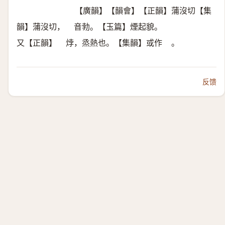
【廣韻】【韻會】【正韻】蒲沒切【集
韻】蒲沒切，
音勃。【玉篇】煙起貌。
𠀤
又【正韻】
㶿，烝熱也。【集韻】或作
。
𤈫
𤊹
反馈