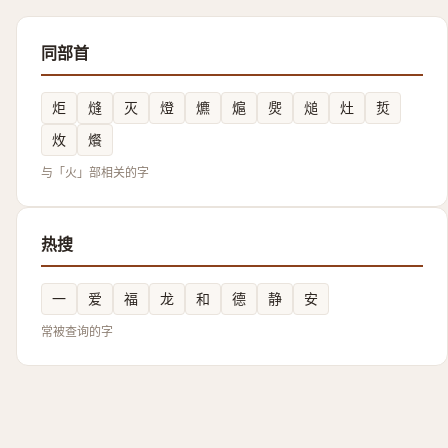
同部首
炬
熢
灭
燈
爊
熩
㷗
㷟
灶
烲
炇
爘
与「火」部相关的字
热搜
一
爱
福
龙
和
德
静
安
常被查询的字