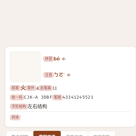
拼音
bó
注音
ㄅㄛˊ
火
部首
部外
总笔画
4
11
统一码
CJK-A 3DBF
笔顺
43341245521
字形结构
左右结构
异体