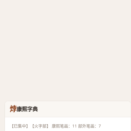
㶿
康熙字典
【巳集中】【火字部】 康熙笔画：11 部外笔画：7