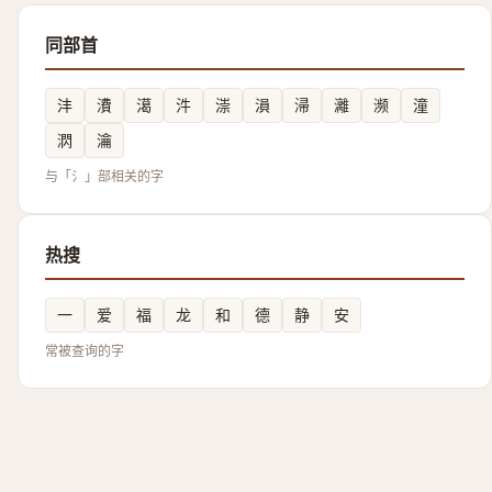
同部首
沣
㵒
㵧
汼
漴
溳
㴆
灕
濒
潼
㴸
瀹
与「氵」部相关的字
热搜
一
爱
福
龙
和
德
静
安
常被查询的字