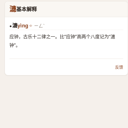
㶝
基本解释
㶝
yìng
ㄧㄥˋ
●
应钟，古乐十二律之一。比“应钟”高两个八度记为“㶝
钟”。
反馈