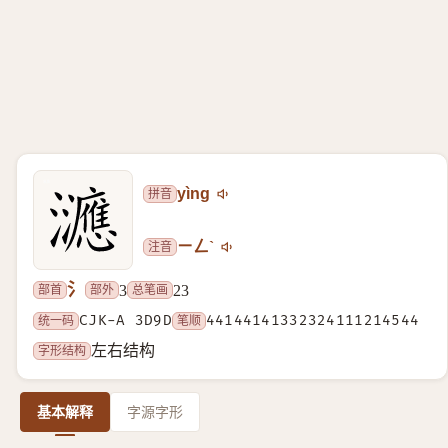
拼音
yìng
注音
ㄧㄥˋ
氵
部首
部外
总笔画
3
23
统一码
CJK-A 3D9D
笔顺
44144141332324111214544
字形结构
左右结构
基本解释
字源字形