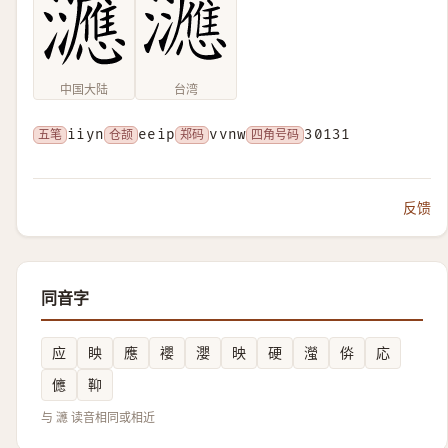
中国大陆
台湾
五笔
iiyn
仓颉
eeip
郑码
vvnw
四角号码
30131
反馈
同音字
应
眏
應
䙬
瀴
映
硬
㶈
㑞
応
㒣
䩕
与 㶝 读音相同或相近