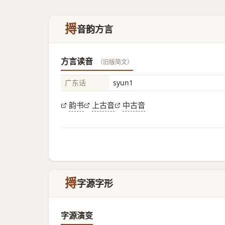
㩊
音韵方言
方言读音
（旧版简文）
广东话
syun1
韵书
上古音
中古音
㩊
字源字形
字源演变