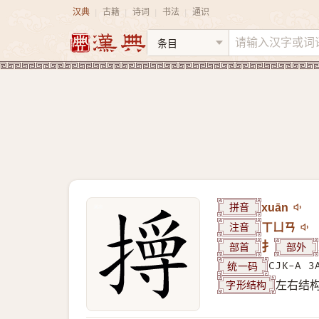
汉典
古籍
诗词
书法
通识
|
|
|
|
拼音
xuān
注音
ㄒㄩㄢ
部首
扌
部外
统一码
CJK-A 3
字形结构
左右结