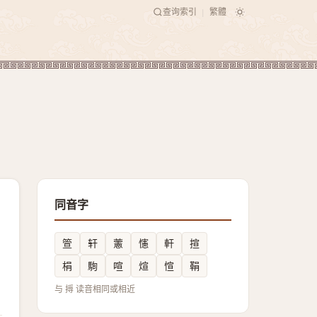
查询索引
繁體
|
同音字
箮
轩
藼
㦥
軒
揎
梋
駨
喧
煊
愃
鞙
与 㩊 读音相同或相近