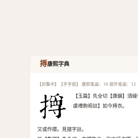
㩊
康熙字典
【卯集中】【手字部】 康熙笔画：16 部外笔画：12
【玉篇】先全切【唐韻】須緣
虞禮鉤袒註】如今㩊衣。
又或作擐。見揎字註。