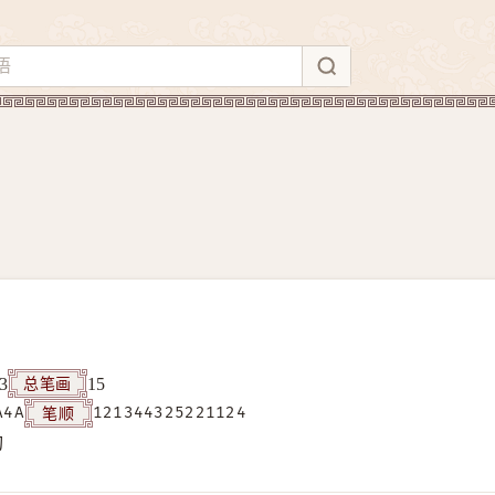
总笔画
3
15
笔顺
A4A
121344325221124
构