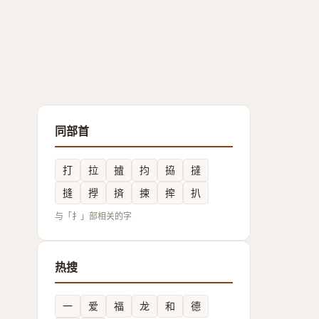
同部首
打
拉
摣
抣
拹
撻
摓
㩭
㨈
捒
㨓
扒
与「扌」部相关的字
热搜
一
爱
福
龙
和
德