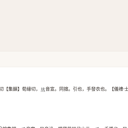
切【集韻】荀緣切，
音宣。同揎。引也，手發衣也。【儀禮·
𠀤