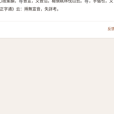
〇按集韻，
音宣，又音沿。楊愼萟林伐山云。
，手循也，又
𡬳
𡬳
正字通》云：㩊無宣音，失詳考。
反