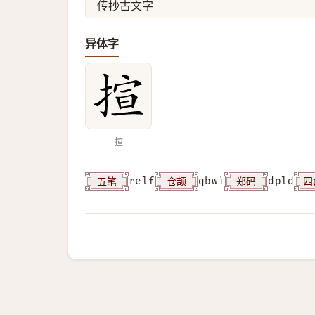
传抄古文字
异体字
揎
五笔
仓颉
郑码
四
relf
qbwi
dpld