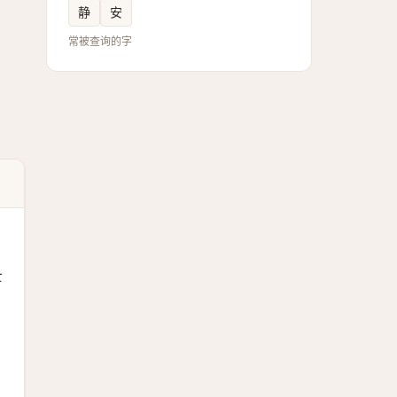
静
安
常被查询的字
士