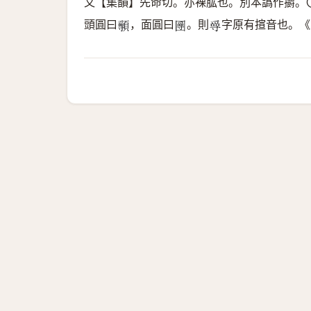
又【集韻】先命切。亦裸肱也。別本譌作㩱。
頭圓曰
，面圓曰
。則
字原有揎音也。《
𩕖
𡈣
𡬳