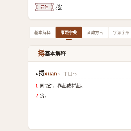
异体
基本解释
康熙字典
音韵方言
字源字形
㩊
基本解释
㩊
xuān
ㄒㄩㄢ
●
同“
揎
”，卷起或捋起。
贪。