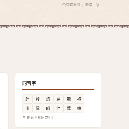
查询索引
繁體
|
同音字
踛
䡜
錄
䍡
䎑
祿
甪
鷺
緑
淕
虂
輅
与 㟤 读音相同或相近