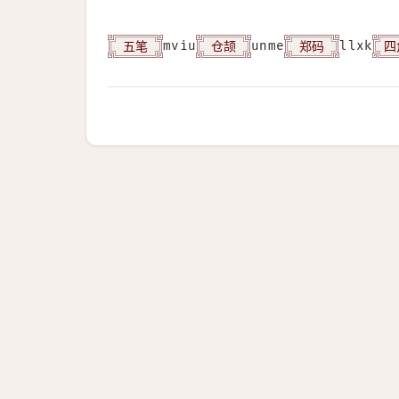
五笔
仓颉
郑码
四
mviu
unme
llxk