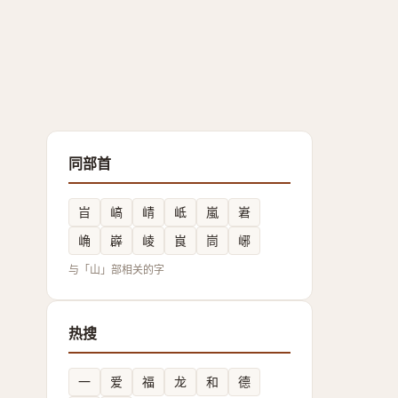
同部首
㞱
嵪
崝
岻
嵐
㟒
崅
㠔
崚
峎
峝
峫
与「山」部相关的字
热搜
一
爱
福
龙
和
德