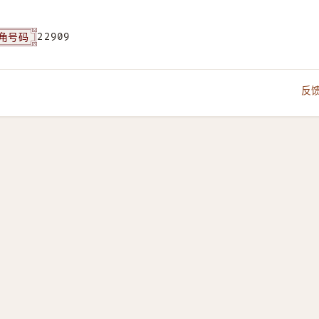
角号码
22909
反