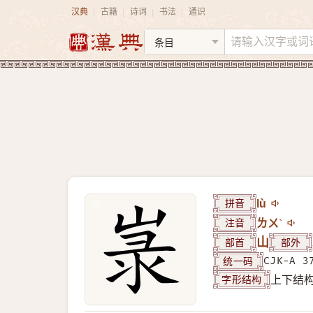
汉典
古籍
诗词
书法
通识
|
|
|
|
拼音
lù
注音
ㄌㄨˋ
部首
山
部外
统一码
CJK-A 3
字形结构
上下结