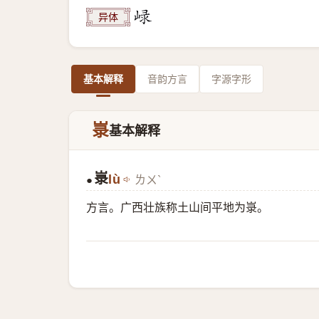
异体
基本解释
音韵方言
字源字形
㟤
基本解释
㟤
lù
ㄌㄨˋ
●
方言。广西壮族称土山间平地为㟤。