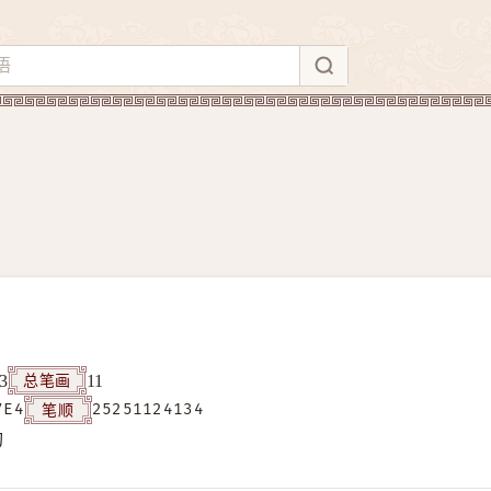
总笔画
3
11
笔顺
7E4
25251124134
构