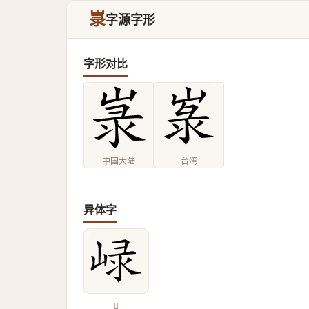
㟤
字源字形
字形对比
中国大陆
台湾
异体字
𡸮