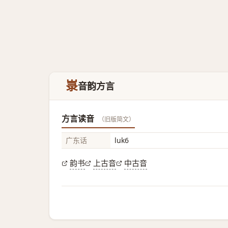
㟤
音韵方言
方言读音
（旧版简文）
广东话
luk6
韵书
上古音
中古音