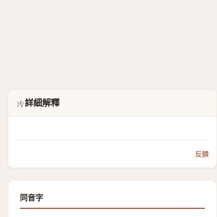
詳細解釋
𬇘
反饋
同音字