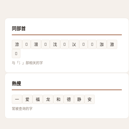
同部首
㴎
𱥴
溍
𣽥
㳀
𣽩
㲼
𲩻
𣾣
泇
滶
𱦲
与「氵」部相关的字
熱搜
一
爱
福
龙
和
德
静
安
常被查询的字