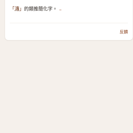
的類推簡化字。
「
漙
」
→
反饋