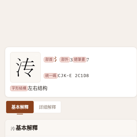
氵
部首
部外
總筆畫
3
7
統一碼
CJK-E 2C1D8
字形結構
左右结构
基本解釋
詳細解釋
基本解釋
𬇘